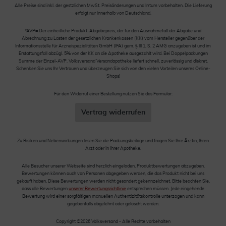
Alle Preise sind inkl. der gestzlichen MwSt. Preisänderungen und Irrtum vorbehalten. Die Lieferung
erfolgt nur innerhalb von Deutschland.
*AVP= Der einheitliche Produkt-Abgabepreis, der für den Ausnahmefall der Abgabe und
Abrechnung zu Lasten der gesetzlichen Krankenkassen (KK) vom Hersteller gegenüber der
Informationsstelle für Arzneispezialitäten GmbH (IFA) gem. § III 1, S. 2 AMG anzugeben ist und im
Erstattungsfall abzügl. 5% von der KK an die Apotheke ausgezahlt wird. Bei Doppelpackungen
Summe der Einzel-AVP. Volksversand Versandapotheke liefert schnell, zuverlässig und diskret.
Schenken Sie uns Ihr Vertrauen und überzeugen Sie sich von den vielen Vorteilen unseres Online-
Shops!
Für den Widerruf einer Bestellung nutzen Sie das Formular:
Vertrag widerrufen
Zu Risiken und Nebenwirkungen lesen Sie die Packungsbeilage und fragen Sie Ihre Ärztin, Ihren
Arzt oder in Ihrer Apotheke.
Alle Besucher unserer Webseite sind herzlich eingeladen, Produktbewertungen abzugeben.
Bewertungen können auch von Personen abgegeben werden, die das Produkt nicht bei uns
gekauft haben. Diese Bewertungen werden nicht gesondert gekennzeichnet. Bitte beachten Sie,
dass alle Bewertungen
unserer Bewertungsrichtlinie
entsprechen müssen. Jede eingehende
Bewertung wird einer sorgfältigen manuellen Authentizitätskontrolle unterzogen und kann
gegebenfalls abgelehnt oder gelöscht werden.
Copyright ©2026 Volksversand - Alle Rechte vorbehalten