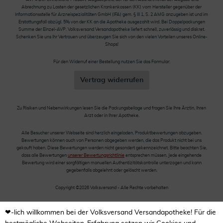
Abrechnung zu Lasten der gesetzlichen Krankenkassen (KK) vom Hersteller gegenüber der
Informationsstelle für Arzneispezialitäten GmbH (IFA) gem. § III 1, S. 2 AMG anzugeben ist und im
Erstattungsfall abzügl. 5% von der KK an die Apotheke ausgezahlt wird. Bei Doppelpackungen
Summe der Einzel-AVP. Volksversand Versandapotheke liefert schnell, zuverlässig und diskret.
Schenken Sie uns Ihr Vertrauen und überzeugen Sie sich von den vielen Vorteilen unseres Online-
Shops!
Für den Widerruf einer Bestellung nutzen Sie das Formular:
Vertrag widerrufen
Zu Risiken und Nebenwirkungen lesen Sie die Packungsbeilage und fragen Sie Ihre Ärztin, Ihren
Arzt oder in Ihrer Apotheke.
Alle Besucher unserer Webseite sind herzlich eingeladen, Produktbewertungen abzugeben.
Bewertungen können auch von Personen abgegeben werden, die das Produkt nicht bei uns
gekauft haben. Diese Bewertungen werden nicht gesondert gekennzeichnet. Bitte beachten Sie,
dass alle Bewertungen
unserer Bewertungsrichtlinie
entsprechen müssen. Jede eingehende
Bewertung wird einer sorgfältigen manuellen Authentizitätskontrolle unterzogen und kann
gegebenfalls abgelehnt oder gelöscht werden.
Copyright ©2026 Volksversand - Alle Rechte vorbehalten
❤-lich willkommen bei der Volksversand Versandapotheke! Für die