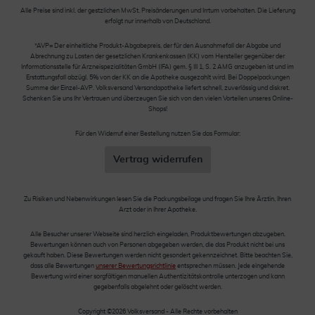
Alle Preise sind inkl. der gestzlichen MwSt. Preisänderungen und Irrtum vorbehalten. Die Lieferung
erfolgt nur innerhalb von Deutschland.
*AVP= Der einheitliche Produkt-Abgabepreis, der für den Ausnahmefall der Abgabe und
Abrechnung zu Lasten der gesetzlichen Krankenkassen (KK) vom Hersteller gegenüber der
Informationsstelle für Arzneispezialitäten GmbH (IFA) gem. § III 1, S. 2 AMG anzugeben ist und im
Erstattungsfall abzügl. 5% von der KK an die Apotheke ausgezahlt wird. Bei Doppelpackungen
Summe der Einzel-AVP. Volksversand Versandapotheke liefert schnell, zuverlässig und diskret.
Schenken Sie uns Ihr Vertrauen und überzeugen Sie sich von den vielen Vorteilen unseres Online-
Shops!
Für den Widerruf einer Bestellung nutzen Sie das Formular:
Vertrag widerrufen
Zu Risiken und Nebenwirkungen lesen Sie die Packungsbeilage und fragen Sie Ihre Ärztin, Ihren
Arzt oder in Ihrer Apotheke.
Alle Besucher unserer Webseite sind herzlich eingeladen, Produktbewertungen abzugeben.
Bewertungen können auch von Personen abgegeben werden, die das Produkt nicht bei uns
gekauft haben. Diese Bewertungen werden nicht gesondert gekennzeichnet. Bitte beachten Sie,
dass alle Bewertungen
unserer Bewertungsrichtlinie
entsprechen müssen. Jede eingehende
Bewertung wird einer sorgfältigen manuellen Authentizitätskontrolle unterzogen und kann
gegebenfalls abgelehnt oder gelöscht werden.
Copyright ©2026 Volksversand - Alle Rechte vorbehalten