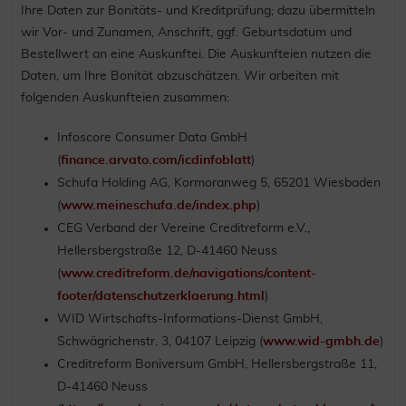
Ihre Daten zur Bonitäts- und Kreditprüfung; dazu übermitteln
wir Vor- und Zunamen, Anschrift, ggf. Geburtsdatum und
Bestellwert an eine Auskunftei. Die Auskunfteien nutzen die
Daten, um Ihre Bonität abzuschätzen. Wir arbeiten mit
folgenden Auskunfteien zusammen:
Infoscore Consumer Data GmbH
(
finance.arvato.com/icdinfoblatt
)
Schufa Holding AG, Kormoranweg 5, 65201 Wiesbaden
(
www.meineschufa.de/index.php
)
CEG Verband der Vereine Creditreform e.V.,
Hellersbergstraße 12, D-41460 Neuss
(
www.creditreform.de/navigations/content-
footer/datenschutzerklaerung.html
)
WID Wirtschafts-Informations-Dienst GmbH,
Schwägrichenstr. 3, 04107 Leipzig (
www.wid-gmbh.de
)
Creditreform Boniversum GmbH, Hellersbergstraße 11,
D-41460 Neuss