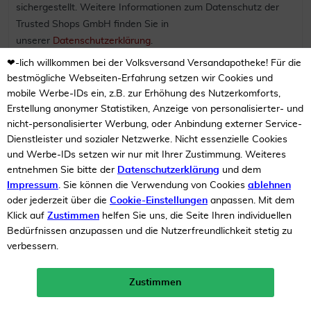
sichergestellt. Weitere Informationen zum Datenschutz der
Trusted Shops GmbH finden Sie in
unserer
Datenschutzerklärung
.
❤-lich willkommen bei der Volksversand Versandapotheke! Für die
Bei dem Aufruf des Trustbadge speichert der Webserver
bestmögliche Webseiten-Erfahrung setzen wir Cookies und
automatisch ein sogenanntes Server-Logfile, das auch Ihre IP-
mobile Werbe-IDs ein, z.B. zur Erhöhung des Nutzerkomforts,
Adresse, Datum und Uhrzeit des Abrufs, übertragene
Erstellung anonymer Statistiken, Anzeige von personalisierter- und
Datenmenge und den anfragenden Provider (Zugriffsdaten)
nicht-personalisierter Werbung, oder Anbindung externer Service-
enthält und den Abruf dokumentiert. Einzelne Zugriffsdaten
Dienstleister und sozialer Netzwerke. Nicht essenzielle Cookies
werden für die Analyse von Sicherheitsauffälligkeiten in einer
und Werbe-IDs setzen wir nur mit Ihrer Zustimmung. Weiteres
entnehmen Sie bitte der
Datenschutzerklärung
und dem
Sicherheitsdatenbank gespeichert. Die Logfiles werden
Impressum
. Sie können die Verwendung von Cookies
ablehnen
spätestens 90 Tage nach Erstellung automatisch gelöscht.
oder jederzeit über die
Cookie-Einstellungen
anpassen. Mit dem
Klick auf
Zustimmen
helfen Sie uns, die Seite Ihren individuellen
Weitere personenbezogene Daten werden an die Trusted
Bedürfnissen anzupassen und die Nutzerfreundlichkeit stetig zu
Shops GmbH übertragen, wenn Sie sich nach Abschluss einer
verbessern.
Bestellung für die Nutzung von Trusted Shops Produkten
entscheiden oder sich bereits für die Nutzung registriert
Zustimmen
haben. Es gilt die zwischen Ihnen und Trusted Shops
Neukunden-Rabatt ab 49€!
10%
mehr erfahren >
getroffene vertragliche Vereinbarung. Hierfür erfolgt eine