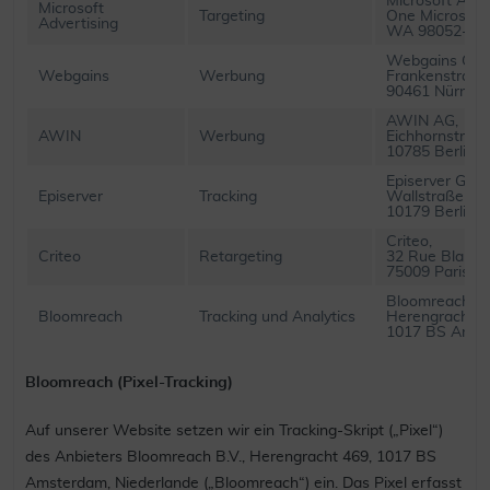
Microsoft Adve
Microsoft
Targeting
One Microsof
Advertising
WA 98052-63
Webgains Gm
Webgains
Werbung
Frankenstraße
90461 Nürnbe
AWIN AG,
AWIN
Werbung
Eichhornstraße
10785 Berlin
Episerver Gmb
Episerver
Tracking
Wallstraße 16,
10179 Berlin
Criteo,
Criteo
Retargeting
32 Rue Blanch
75009 Paris
Bloomreach B.
Bloomreach
Tracking und Analytics
Herengracht 4
1017 BS Amst
Bloomreach (Pixel-Tracking)
Auf unserer Website setzen wir ein Tracking-Skript („Pixel“)
des Anbieters Bloomreach B.V., Herengracht 469, 1017 BS
Amsterdam, Niederlande („Bloomreach“) ein. Das Pixel erfasst