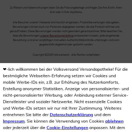
Zu Risiken und Nebenwirkungen lesen Sie die Packungsbeilage und fragen Sie Ihre Ärztin, Ihren
Arzt oder in Ihrer Apotheke.
Alle Besucher unserer Webseite sind herzlich eingeladen, Produktbewertungen abzugeben.
Bewertungen können auch von Personen abgegeben werden, die das Produkt nicht bei uns
gekauft haben. Diese Bewertungen werden nicht gesondert gekennzeichnet. Bitte beachten Sie,
dass alle Bewertungen
unserer Bewertungsrichtlinie
entsprechen müssen. Jede eingehende
Bewertung wird einer sorgfältigen manuellen Authentizitätskontrolle unterzogen und kann
gegebenfalls abgelehnt oder gelöscht werden.
Copyright ©2026 Volksversand - Alle Rechte vorbehalten
❤-lich willkommen bei der Volksversand Versandapotheke! Für die
bestmögliche Webseiten-Erfahrung setzen wir Cookies und
mobile Werbe-IDs ein, z.B. zur Erhöhung des Nutzerkomforts,
Erstellung anonymer Statistiken, Anzeige von personalisierter- und
nicht-personalisierter Werbung, oder Anbindung externer Service-
Dienstleister und sozialer Netzwerke. Nicht essenzielle Cookies
und Werbe-IDs setzen wir nur mit Ihrer Zustimmung. Weiteres
entnehmen Sie bitte der
Datenschutzerklärung
und dem
Impressum
. Sie können die Verwendung von Cookies
ablehnen
oder jederzeit über die
Cookie-Einstellungen
anpassen. Mit dem