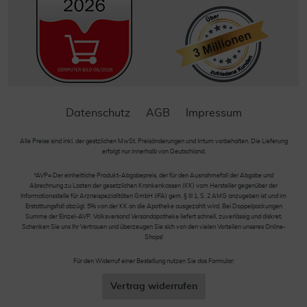
Datenschutz
AGB
Impressum
Alle Preise sind inkl. der gestzlichen MwSt. Preisänderungen und Irrtum vorbehalten. Die Lieferung
erfolgt nur innerhalb von Deutschland.
*AVP= Der einheitliche Produkt-Abgabepreis, der für den Ausnahmefall der Abgabe und
Abrechnung zu Lasten der gesetzlichen Krankenkassen (KK) vom Hersteller gegenüber der
Informationsstelle für Arzneispezialitäten GmbH (IFA) gem. § III 1, S. 2 AMG anzugeben ist und im
Erstattungsfall abzügl. 5% von der KK an die Apotheke ausgezahlt wird. Bei Doppelpackungen
Summe der Einzel-AVP. Volksversand Versandapotheke liefert schnell, zuverlässig und diskret.
Schenken Sie uns Ihr Vertrauen und überzeugen Sie sich von den vielen Vorteilen unseres Online-
Shops!
Für den Widerruf einer Bestellung nutzen Sie das Formular:
Vertrag widerrufen