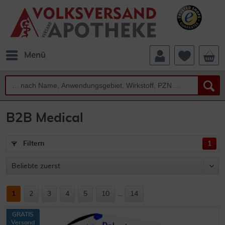
Menü
B2B Medical
Filtern
1
1
2
3
4
5
10
...
14
GRATIS
Versand