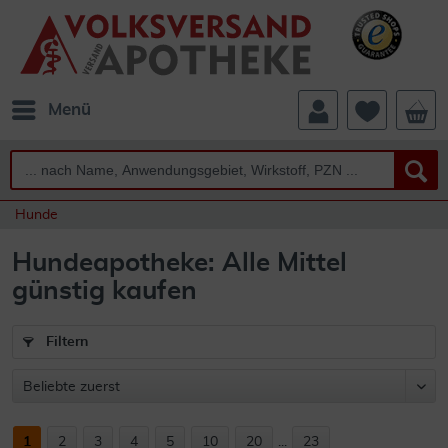
Menü
Hunde
Hundeapotheke: Alle Mittel
günstig kaufen
Filtern
1
2
3
4
5
10
20
...
23