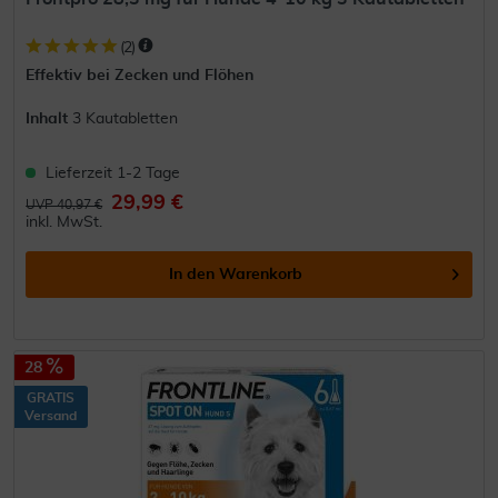
(
2
)
Effektiv bei Zecken und Flöhen
Inhalt
3 Kautabletten
Lieferzeit 1-2 Tage
29,99 €
UVP 40,97 €
inkl. MwSt.
In den
Warenkorb
28
GRATIS
Versand