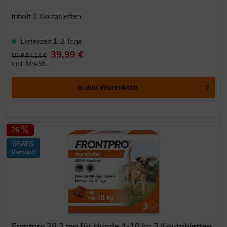
Inhalt
3 Kautabletten
Lieferzeit 1-2 Tage
39,99 €
UVP 54,26 €
inkl. MwSt.
In den
Warenkorb
26
GRATIS
Versand
Frontpro 28,3 mg für Hunde 4-10 kg 3 Kautabletten