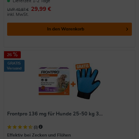
Lieferzeit 1-2 Tage
29,99 €
UVP 40,97 €
inkl. MwSt.
In den
Warenkorb
26
GRATIS
Versand
Frontpro 136 mg für Hunde 25-50 kg 3...
(
8
)
Effektiv bei Zecken und Flöhen