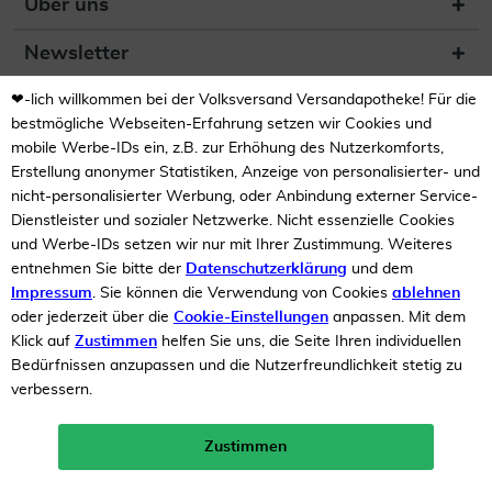
Über uns
Newsletter
❤-lich willkommen bei der Volksversand Versandapotheke! Für die
(DE) Zur Überprüfung der
Legalität dieser Website
bestmögliche Webseiten-Erfahrung setzen wir Cookies und
hier klicken
mobile Werbe-IDs ein, z.B. zur Erhöhung des Nutzerkomforts,
Erstellung anonymer Statistiken, Anzeige von personalisierter- und
nicht-personalisierter Werbung, oder Anbindung externer Service-
Dienstleister und sozialer Netzwerke. Nicht essenzielle Cookies
und Werbe-IDs setzen wir nur mit Ihrer Zustimmung. Weiteres
entnehmen Sie bitte der
Datenschutzerklärung
und dem
Impressum
. Sie können die Verwendung von Cookies
ablehnen
Unsere Auszeichnungen
oder jederzeit über die
Cookie-Einstellungen
anpassen. Mit dem
Klick auf
Zustimmen
helfen Sie uns, die Seite Ihren individuellen
Bedürfnissen anzupassen und die Nutzerfreundlichkeit stetig zu
verbessern.
Zustimmen
Neukunden-Rabatt ab 49€!
10%
mehr erfahren >