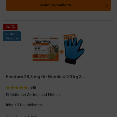
In den
Warenkorb
26
GRATIS
Versand
Frontpro 28,3 mg für Hunde 4-10 kg 3...
(
2
)
Effektiv bei Zecken und Flöhen
Inhalt
3 Kautabletten