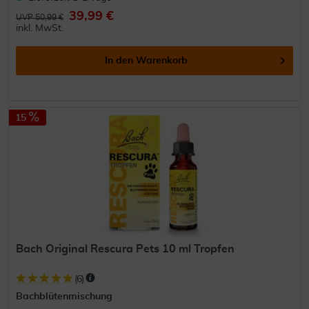
39,99 €
UVP 50,99 €
inkl. MwSt.
In den
Warenkorb
15
Bach Original Rescura Pets 10 ml Tropfen
(
6
)
Bachblütenmischung