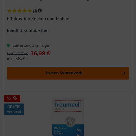
(
4
)
Effektiv bei Zecken und Flöhen
Inhalt
3 Kautabletten
Lieferzeit 1-2 Tage
36,99 €
UVP 47,70 €
inkl. MwSt.
In den
Warenkorb
12
GRATIS
Versand