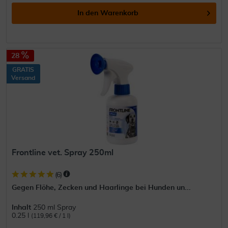
In den
Warenkorb
28
GRATIS
Versand
Frontline vet. Spray 250ml
(
6
)
Gegen Flöhe, Zecken und Haarlinge bei Hunden un...
Inhalt
250 ml Spray
0.25 l
(119,96 € / 1 l)