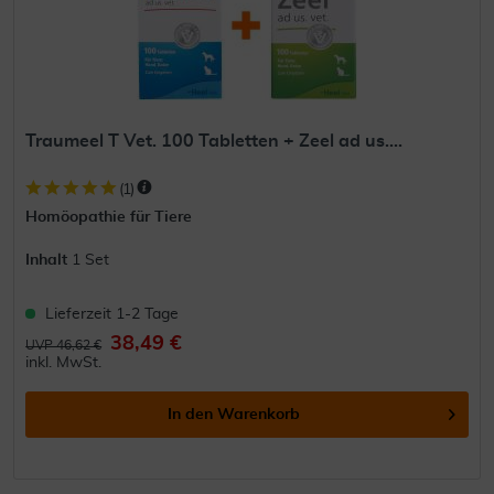
Traumeel T Vet. 100 Tabletten + Zeel ad us....
(
1
)
Homöopathie für Tiere
Inhalt
1 Set
Lieferzeit 1-2 Tage
38,49 €
UVP 46,62 €
inkl. MwSt.
In den
Warenkorb