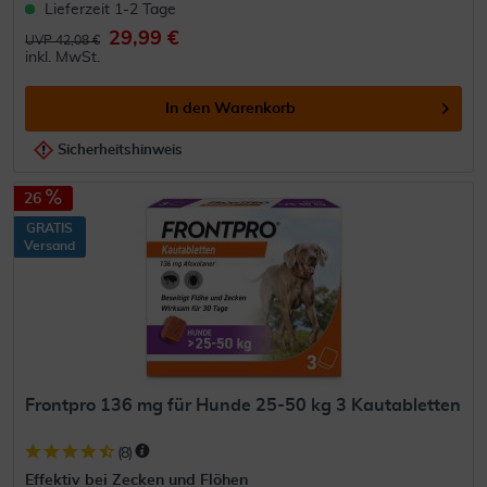
Lieferzeit 1-2 Tage
29,99 €
UVP 42,08 €
inkl. MwSt.
In den
Warenkorb
Sicherheitshinweis
26
GRATIS
Versand
Frontpro 136 mg für Hunde 25-50 kg 3 Kautabletten
(
8
)
Effektiv bei Zecken und Flöhen