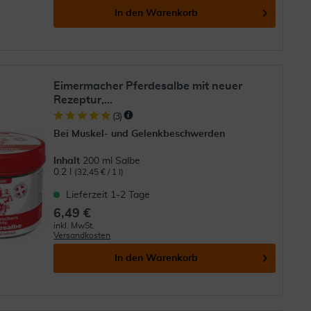
In den
Warenkorb
Eimermacher Pferdesalbe mit neuer
Rezeptur,...
(
3
)
Bei Muskel- und Gelenkbeschwerden
Inhalt
200 ml Salbe
0.2 l
(32,45 € / 1 l)
Lieferzeit 1-2 Tage
6,49 €
inkl. MwSt.
Versandkosten
In den
Warenkorb