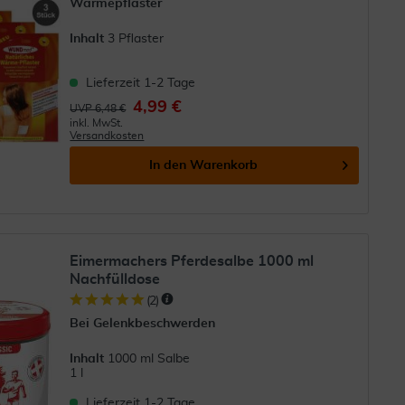
Wärmepflaster
Inhalt
3 Pflaster
Lieferzeit 1-2 Tage
4,99 €
UVP 6,48 €
inkl. MwSt.
Versandkosten
In den
Warenkorb
Eimermachers Pferdesalbe 1000 ml
Nachfülldose
(
2
)
Bei Gelenkbeschwerden
Inhalt
1000 ml Salbe
1 l
Lieferzeit 1-2 Tage