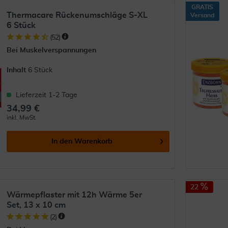
GRATIS
Thermacare Rückenumschläge S-XL
Versand
6 Stück
(
52
)
Bei Muskelverspannungen
Inhalt
6 Stück
Lieferzeit 1-2 Tage
34,99 €
inkl. MwSt.
In den
Warenkorb
22
Wärmepflaster mit 12h Wärme 5er
Set, 13 x 10 cm
(
2
)