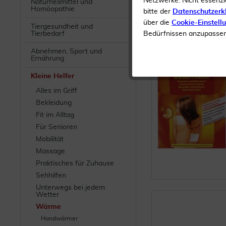
Netzwerke. Nicht essenzi
Naturheilmittel und
Homöopathie
bitte der
Datenschutzerk
über die
Cookie-Einstell
Tiergesundheit und
Tierbedarf
Bedürfnissen anzupassen 
Abnehmen, Sport und
Ernährung
Kleine Helfer
Alles im Griff
Bekleidung
Fit im Alltag
Für Senioren
Mobilität
Massage
Praktisches für Zuhause
Sehhilfen
Unterwegs bei jedem
Wetter
Wärme
Handwärmer