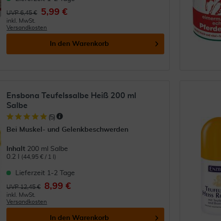
5,99 €
UVP 6,45 €
inkl. MwSt.
Versandkosten
In den
Warenkorb
Ensbona Teufelssalbe Heiß 200 ml
Salbe
(
5
)
Bei Muskel- und Gelenkbeschwerden
Inhalt
200 ml Salbe
0.2 l
(44,95 € / 1 l)
Lieferzeit 1-2 Tage
8,99 €
UVP 12,45 €
inkl. MwSt.
Versandkosten
In den
Warenkorb