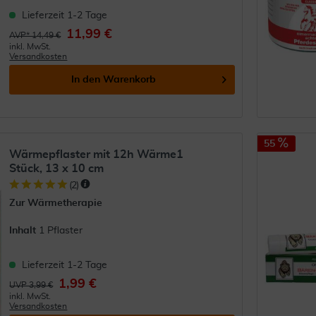
Lieferzeit 1-2 Tage
11,99 €
AVP* 14,49 €
inkl. MwSt.
Versandkosten
In den
Warenkorb
55
Wärmepflaster mit 12h Wärme1
Stück, 13 x 10 cm
(
2
)
Zur Wärmetherapie
Inhalt
1 Pflaster
Lieferzeit 1-2 Tage
1,99 €
UVP 3,99 €
inkl. MwSt.
Versandkosten