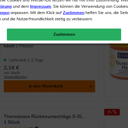
elle Cookies und Werbe-IDs setzen wir nur mit Ihrer Zustimmung. We
lärung
und dem
Impressum
. Sie können die Verwendung von Cookie
ungen
anpassen. Mit dem Klick auf
Zustimmen
helfen Sie uns, die Seit
Wärmepflaster 13 x 9,5 cm, 1 Stück
und die Nutzerfreundlichkeit stetig zu verbessern.
(
48
)
Zustimmen
Wärmepflaster
Inhalt
1 Pflaster
Lieferzeit 1-2 Tage
2,16 €
inkl. MwSt.
Versandkosten
In den
Warenkorb
15
Thermacare Rückenumschläge S-XL
1 Stück