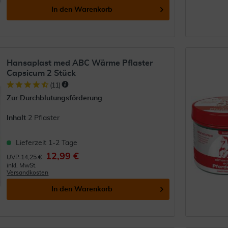
In den
Warenkorb
Hansaplast med ABC Wärme Pflaster
Capsicum 2 Stück
(
11
)
Zur Durchblutungsförderung
Inhalt
2 Pflaster
Lieferzeit 1-2 Tage
12,99 €
UVP 14,25 €
inkl. MwSt.
Versandkosten
In den
Warenkorb