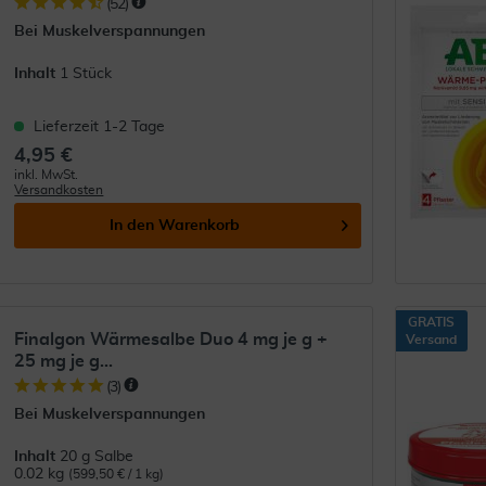
(
52
)
Bei Muskelverspannungen
Inhalt
1 Stück
Lieferzeit 1-2 Tage
4,95 €
inkl. MwSt.
Versandkosten
In den
Warenkorb
GRATIS
Finalgon Wärmesalbe Duo 4 mg je g +
Versand
25 mg je g...
(
3
)
Bei Muskelverspannungen
Inhalt
20 g Salbe
0.02 kg
(599,50 € / 1 kg)