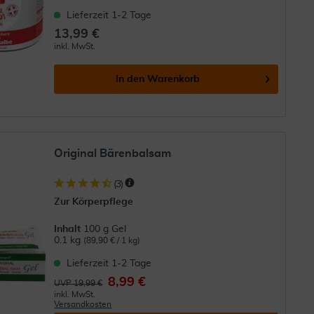
Lieferzeit 1-2 Tage
13,99 €
inkl. MwSt.
In den
Warenkorb
Original Bärenbalsam
(
3
)
Zur Körperpflege
Inhalt
100 g Gel
0.1 kg
(89,90 € / 1 kg)
Lieferzeit 1-2 Tage
8,99 €
UVP 19,99 €
inkl. MwSt.
Versandkosten