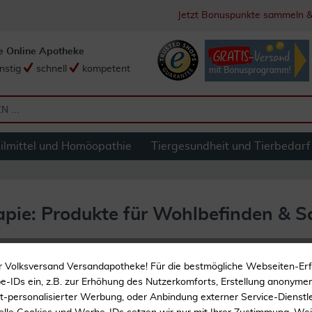
Jetzt Bonuspunkte sammeln &
e Online Apotheke
nstig
schnell
kompetent
ilmittel und Homöopathie
Tiergesundheit und Tierbedarf
ie: Produkte für Wohlbefinden & S
r Volksversand Versandapotheke! Für die bestmögliche Webseiten-Er
-IDs ein, z.B. zur Erhöhung des Nutzerkomforts, Erstellung anonymer 
5
10
...
15
ht-personalisierter Werbung, oder Anbindung externer Service-Dienstle