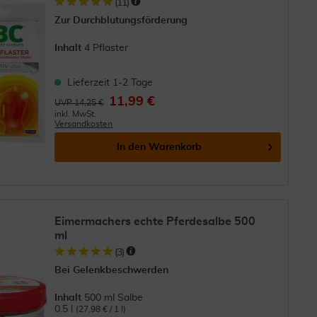
(
11
)
Zur Durchblutungsförderung
Inhalt
4 Pflaster
Lieferzeit 1-2 Tage
11,99 €
UVP 14,25 €
inkl. MwSt.
Versandkosten
In den
Warenkorb
Eimermachers echte Pferdesalbe 500
ml
(
3
)
Bei Gelenkbeschwerden
Inhalt
500 ml Salbe
0.5 l
(27,98 € / 1 l)