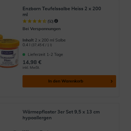
Enzborn Teufelssalbe Heiss 2 x 200
ml
(
50
)
Bei Verspannungen
Inhalt
2 x 200 ml Salbe
0.4 l
(37,45 € / 1 l)
Lieferzeit 1-2 Tage
14,98 €
inkl. MwSt.
In den
Warenkorb
Wärmepflaster 3er Set 9,5 x 13 cm
hypoallergen