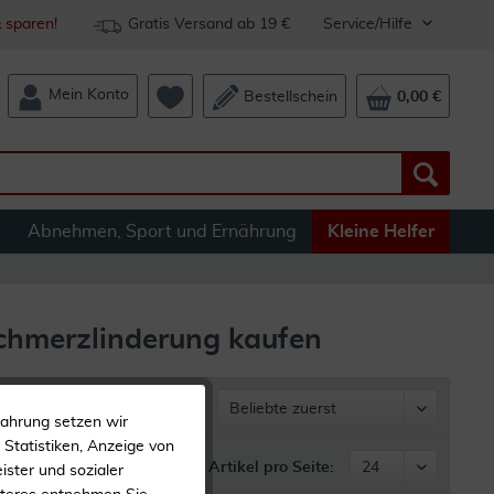
 sparen!
Gratis Versand ab 19 €
Service/Hilfe
Mein Konto
Bestellschein
0,00 €
Abnehmen, Sport und Ernährung
Kleine Helfer
chmerzlinderung kaufen
Sortieren nach
fahrung setzen wir
Statistiken, Anzeige von
Artikel pro Seite:
ister und sozialer