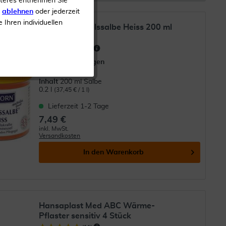
iteres entnehmen Sie
s
ablehnen
oder jederzeit
e Ihren individuellen
Enzborn Teufelssalbe Heiss 200 ml
(
50
)
Bei Verspannungen
Inhalt
200 ml Salbe
0.2 l
(37,45 € / 1 l)
Lieferzeit 1-2 Tage
7,49 €
inkl. MwSt.
Versandkosten
In den
Warenkorb
Hansaplast Med ABC Wärme-
Pflaster sensitiv 4 Stück