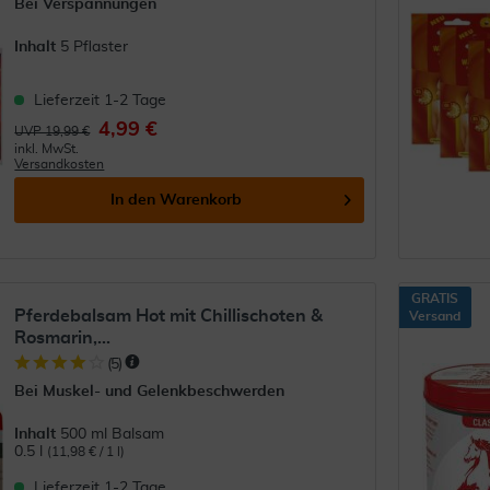
Bei Verspannungen
Inhalt
5 Pflaster
Lieferzeit 1-2 Tage
4,99 €
UVP 19,99 €
inkl. MwSt.
Versandkosten
In den
Warenkorb
GRATIS
Pferdebalsam Hot mit Chillischoten &
Versand
Rosmarin,...
(
5
)
Bei Muskel- und Gelenkbeschwerden
Inhalt
500 ml Balsam
0.5 l
(11,98 € / 1 l)
Lieferzeit 1-2 Tage