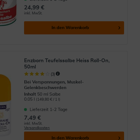
24,99 €
inkl. MwSt.
In den
Warenkorb
Enzborn Teufelssalbe Heiss Roll-On,
50ml
(
3
)
Bei Verspannungen, Muskel-
Gelenkbeschwerden
Inhalt
50 ml Salbe
0.05 l
(149,80 € / 1 l)
Lieferzeit 1-2 Tage
7,49 €
inkl. MwSt.
Versandkosten
In den
Warenkorb