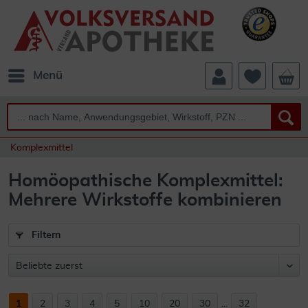
Menü
Komplexmittel
Homöopathische Komplexmittel:
Mehrere Wirkstoffe kombinieren
Filtern
1
2
3
4
5
10
20
30
...
32