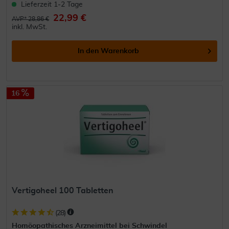
Lieferzeit 1-2 Tage
22,99 €
AVP* 28,86 €
inkl. MwSt.
In den
Warenkorb
16
Vertigoheel 100 Tabletten
(
28
)
Homöopathisches Arzneimittel bei Schwindel