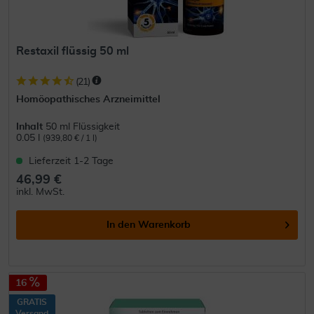
Restaxil flüssig 50 ml
(
21
)
Homöopathisches Arzneimittel
Inhalt
50 ml Flüssigkeit
0.05 l
(939,80 € / 1 l)
Lieferzeit 1-2 Tage
46,99 €
inkl. MwSt.
In den
Warenkorb
16
GRATIS
Versand