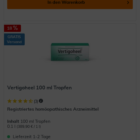
In den
Warenkorb
18
GRATIS
Versand
Vertigoheel 100 ml Tropfen
(
3
)
Registriertes homöopathisches Arzneimittel
Inhalt
100 ml Tropfen
0.1 l
(389,90 € / 1 l)
Lieferzeit 1-2 Tage