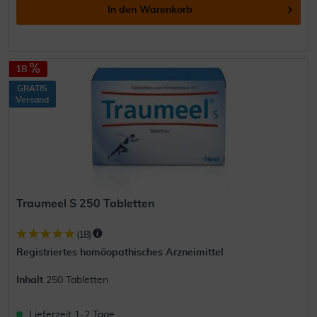
In den
Warenkorb
18
GRATIS
Versand
Traumeel S 250 Tabletten
(
18
)
Registriertes homöopathisches Arzneimittel
Inhalt
250 Tabletten
Lieferzeit 1-2 Tage