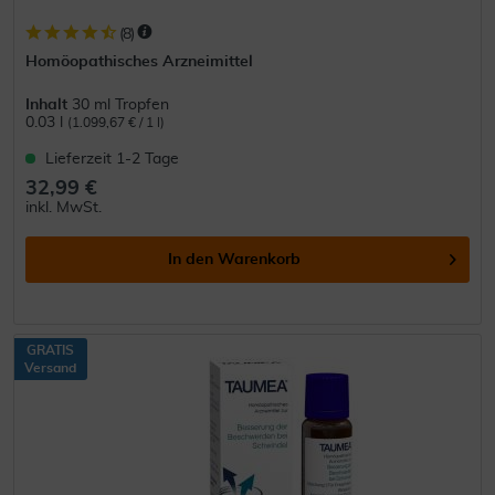
(
8
)
Homöopathisches Arzneimittel
Inhalt
30 ml Tropfen
0.03 l
(1.099,67 € / 1 l)
Lieferzeit 1-2 Tage
32,99 €
inkl. MwSt.
In den
Warenkorb
GRATIS
Versand