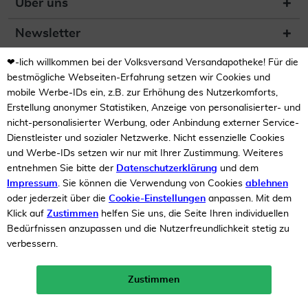
Über uns
Newsletter
❤-lich willkommen bei der Volksversand Versandapotheke! Für die
(DE) Zur Überprüfung der
Legalität dieser Website
bestmögliche Webseiten-Erfahrung setzen wir Cookies und
hier klicken
mobile Werbe-IDs ein, z.B. zur Erhöhung des Nutzerkomforts,
Erstellung anonymer Statistiken, Anzeige von personalisierter- und
nicht-personalisierter Werbung, oder Anbindung externer Service-
Dienstleister und sozialer Netzwerke. Nicht essenzielle Cookies
und Werbe-IDs setzen wir nur mit Ihrer Zustimmung. Weiteres
entnehmen Sie bitte der
Datenschutzerklärung
und dem
Impressum
. Sie können die Verwendung von Cookies
ablehnen
Unsere Auszeichnungen
oder jederzeit über die
Cookie-Einstellungen
anpassen. Mit dem
Klick auf
Zustimmen
helfen Sie uns, die Seite Ihren individuellen
Bedürfnissen anzupassen und die Nutzerfreundlichkeit stetig zu
verbessern.
Zustimmen
Neukunden-Rabatt ab 49€!
10%
mehr erfahren >