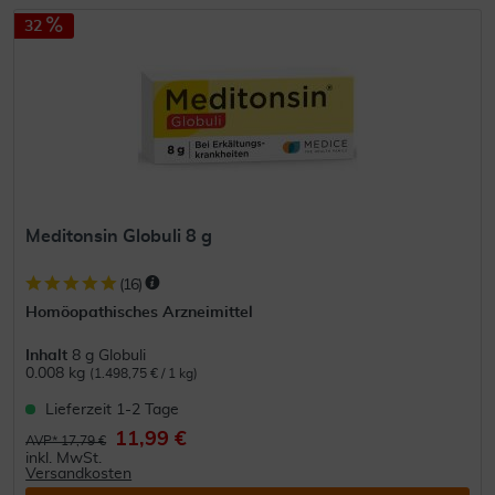
32
Meditonsin Globuli 8 g
(
16
)
Homöopathisches Arzneimittel
Inhalt
8 g Globuli
0.008 kg
(1.498,75 € / 1 kg)
Lieferzeit 1-2 Tage
11,99 €
AVP* 17,79 €
inkl. MwSt.
Versandkosten