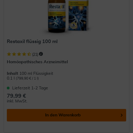
Restaxil flüssig 100 ml
(
21
)
Homöopathisches Arzneimittel
Inhalt
100 ml Flüssigkeit
0.1 l
(799,90 € / 1 l)
Lieferzeit 1-2 Tage
79,99 €
inkl. MwSt.
In den
Warenkorb