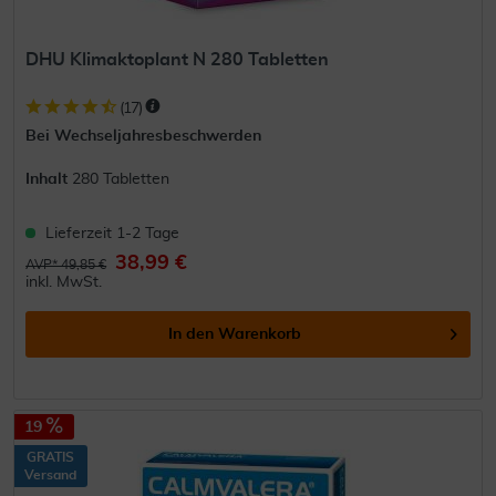
DHU Klimaktoplant N 280 Tabletten
(
17
)
Bei Wechseljahresbeschwerden
Inhalt
280 Tabletten
Lieferzeit 1-2 Tage
38,99 €
AVP* 49,85 €
inkl. MwSt.
In den
Warenkorb
19
GRATIS
Versand