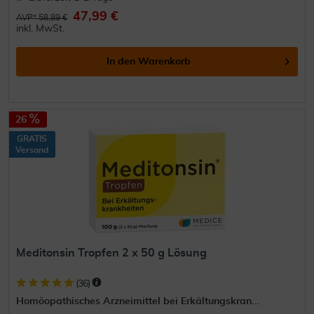
47,99 €
AVP* 58,89 €
inkl. MwSt.
In den
Warenkorb
26
GRATIS
Versand
Meditonsin Tropfen 2 x 50 g Lösung
(
36
)
Homöopathisches Arzneimittel bei Erkältungskran...