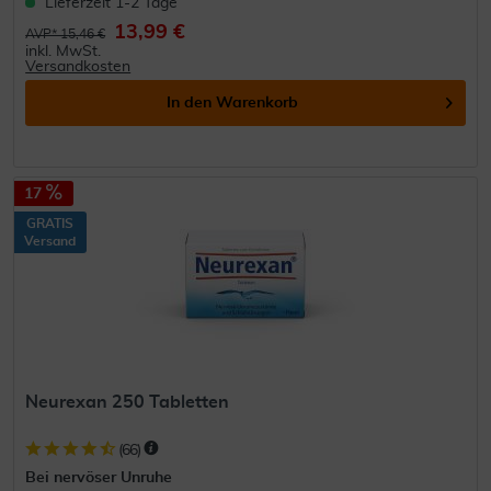
Lieferzeit 1-2 Tage
13,99 €
AVP* 15,46 €
inkl. MwSt.
Versandkosten
In den
Warenkorb
17
GRATIS
Versand
Neurexan 250 Tabletten
(
66
)
Bei nervöser Unruhe