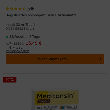
(
3
)
Registriertes homöopathisches Arzneimittel
Inhalt
30 ml Tropfen
0.03 l
(516,33 € / 1 l)
Lieferzeit 1-2 Tage
15,49 €
AVP* 18,39 €
inkl. MwSt.
Versandkosten
In den
Warenkorb
30