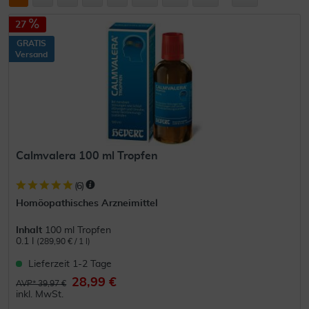
27
GRATIS
Versand
Calmvalera 100 ml Tropfen
(
6
)
Homöopathisches Arzneimittel
Inhalt
100 ml Tropfen
0.1 l
(289,90 € / 1 l)
Lieferzeit 1-2 Tage
28,99 €
AVP* 39,97 €
inkl. MwSt.