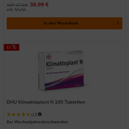
38,99 €
AVP* 47,73 €
inkl. MwSt.
In den
Warenkorb
11
DHU Klimaktoplant N 100 Tabletten
(
17
)
Bei Wechseljahresbeschwerden