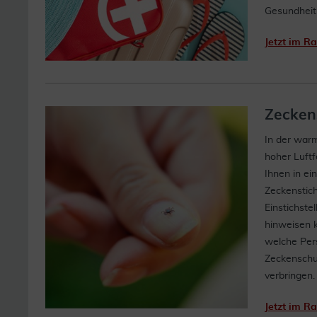
Gesundheit
Jetzt im R
Zeckens
In der warm
hoher Luftf
Ihnen in ei
Zeckenstich
Einstichst
hinweisen 
welche Per
Zeckenschut
verbringen.
Jetzt im R