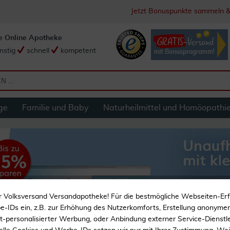
Jetzt Bonuspunkte sammeln &
e Online Apotheke
nstig
schnell
kompetent
ge
Familie und Baby
Naturheilmittel und Homöopathi
r Volksversand Versandapotheke! Für die bestmögliche Webseiten-Er
-IDs ein, z.B. zur Erhöhung des Nutzerkomforts, Erstellung anonymer 
ht-personalisierter Werbung, oder Anbindung externer Service-Dienstle