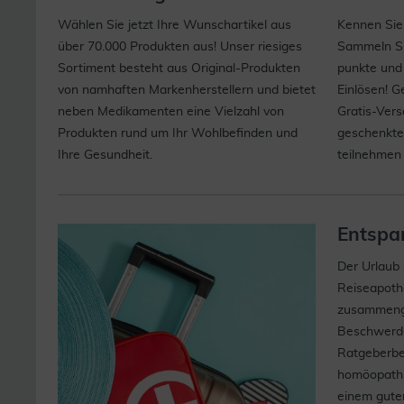
Wählen Sie jetzt Ihre Wunschartikel aus
Kennen Sie
über 70.000 Produkten aus! Unser riesiges
Sammeln Sie
Sortiment besteht aus Original-Produkten
punkte und
von namhaften Markenherstellern und bietet
Einlösen! G
neben Medikamenten eine Vielzahl von
Gratis-Ver
Produkten rund um Ihr Wohlbefinden und
geschenkte
Ihre Gesundheit.
teilnehmen
Entspan
Der Urlaub s
Reiseapothe
zusammenge
Beschwerde
Ratgeberbei
homöopathis
einem guten