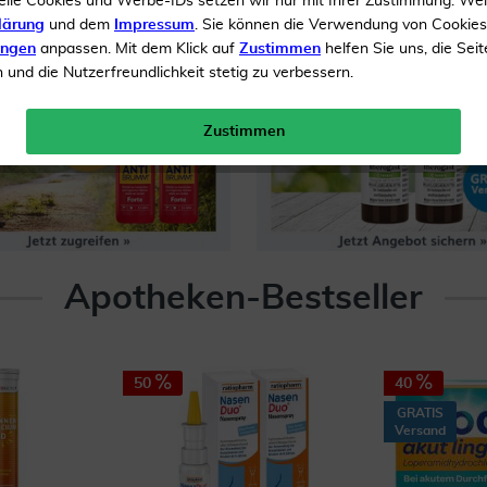
elle Cookies und Werbe-IDs setzen wir nur mit Ihrer Zustimmung. We
lärung
und dem
Impressum
. Sie können die Verwendung von Cookie
ungen
anpassen. Mit dem Klick auf
Zustimmen
helfen Sie uns, die Seit
und die Nutzerfreundlichkeit stetig zu verbessern.
Zustimmen
Apotheken-Bestseller
50
40
GRATIS
Versand