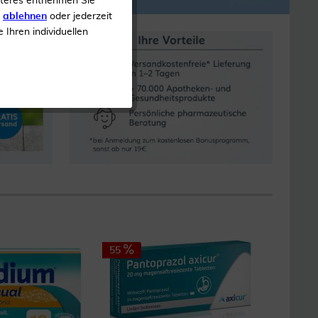
iteres entnehmen Sie
s
ablehnen
oder jederzeit
e Ihren individuellen
55
25