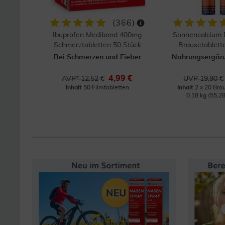
(
366
)
Ibuprofen Medibond 400mg
Sonnencalcium 
Schmerztabletten 50 Stück
Brausetablette
Bei Schmerzen und Fieber
Nahrungsergänz
4,99 €
AVP* 12,52 €
UVP 19,90 €
Inhalt
50 Filmtabletten
Inhalt
2 x 20 Bra
0.18 kg
(55,28