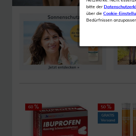
Netzwerke. Nicht essenzi
bitte der
Datenschutzerk
über die
Cookie-Einstell
Bedürfnissen anzupassen 
60
50
GRATIS
Versand