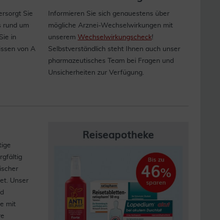
rsorgt Sie
Informieren Sie sich genauestens über
s rund um
mögliche Arznei-Wechselwirkungen mit
Sie in
unserem
Wechsel­wirkungs­check
!
issen von A
Selbstverständlich steht Ihnen auch unser
pharmazeutisches Team bei Fragen und
Unsicherheiten zur Verfügung.
tige
gfältig
ischer
et. Unser
nd
e mit
re