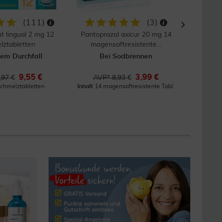
(
111
)
(
3
)
t lingual 2 mg 12
Pantoprazol axicur 20 mg 14
Bepant
lztabletten
magensaftresistente...
Ju
tem Durchfall
Bei Sodbrennen
9,55 €
3,99 €
,97 €
AVP* 8,93 €
UVP
chmelztabletten
Inhalt
14 magensaftresistente Tabl.
0.0