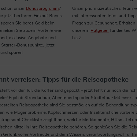
 schon unser
Bonusprogramm
?
Unser pharmazeutisches Team ve
 jetzt bei Ihrem Einkauf Bonus­
mit interessanten Infos und Tipp
 sparen Sie bares Geld beim
Fragen zur Gesundheit. Erhalten 
enießen Sie zudem Vorteile wie
unserem
Ratgeber
fundiertes W
sand, exklusive Angebote und
bis Z.
 Starter-Bonuspunkte. Jetzt
 und sparen!
nt verreisen: Tipps für die Reiseapotheke
teht vor der Tür, die Koffer sind gepackt – jetzt fehlt nur noch die rich
ke! Egal ob Strandurlaub, Abenteuertrip oder Städtetour: Mit einer sor
stellten Reiseapotheke sind Sie bestmöglich auf die Behandlung typ
n wie Magenprobleme, Kopfschmerzen oder Insektenstiche vorbereit
trag samt Checkliste zeigt Ihnen, welche Medikamente, Hilfsmittel u
chen Mittel in Ihre Reiseapotheke gehören. So genießen Sie die Reis
 Gefühl, voller Vorfreude und dem Wissen, verantwortungsvoll für Ih