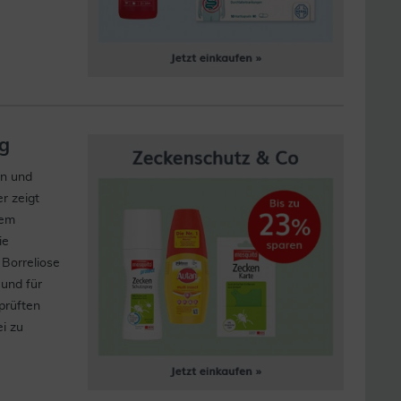
ng
en und
r zeigt
nem
ie
Borreliose
und für
prüften
i zu