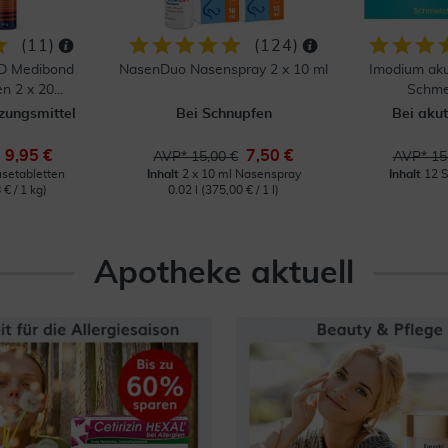
(
11
)
(
124
)
D Medibond
NasenDuo Nasenspray 2 x 10 ml
Imodium aku
n 2 x 20...
Schme
ungsmittel
Bei Schnupfen
Bei aku
9,95 €
7,50 €
AVP* 15,00 €
AVP* 15
usetabletten
Inhalt
2 x 10 ml Nasenspray
Inhalt
12 S
 € / 1 kg)
0.02 l
(375,00 € / 1 l)
Apotheke aktuell