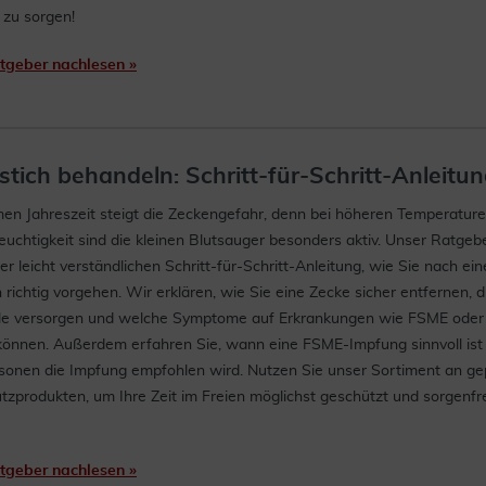
 zu sorgen!
atgeber nachlesen »
tich behandeln: Schritt-für-Schritt-Anleitu
en Jahreszeit steigt die Zeckengefahr, denn bei höheren Temperatur
euchtigkeit sind die kleinen Blutsauger besonders aktiv. Unser Ratgebe
ner leicht verständlichen Schritt-für-Schritt-Anleitung, wie Sie nach ei
 richtig vorgehen. Wir erklären, wie Sie eine Zecke sicher entfernen, d
elle versorgen und welche Symptome auf Erkrankungen wie FSME oder 
können. Außerdem erfahren Sie, wann eine FSME-Impfung sinnvoll ist 
sonen die Impfung empfohlen wird. Nutzen Sie unser Sortiment an ge
zprodukten, um Ihre Zeit im Freien möglichst geschützt und sorgenfre
atgeber nachlesen »