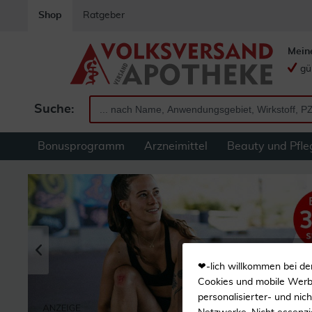
Shop
Ratgeber
Mein
gü
Suche:
Bonusprogramm
Arzneimittel
Beauty und Pfle
❤-lich willkommen bei de
Cookies und mobile Werbe
personalisierter- und nic