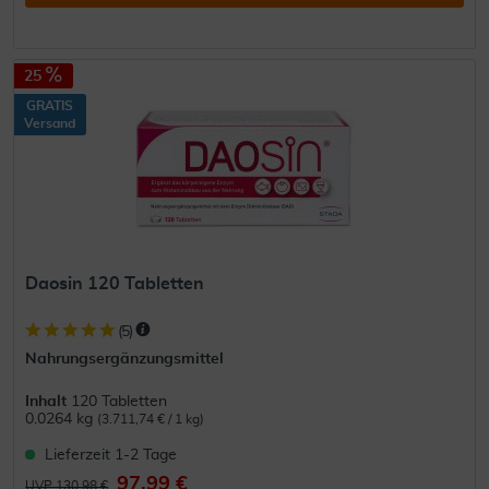
25
GRATIS
Versand
Daosin 120 Tabletten
(
5
)
Nahrungsergänzungsmittel
Inhalt
120 Tabletten
0.0264 kg
(3.711,74 € / 1 kg)
Lieferzeit 1-2 Tage
97,99 €
UVP 130,98 €