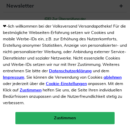
Newsletter
(DE) Zur Überprüfung der
Legalität dieser Website
hier klicken
❤-lich willkommen bei der Volksversand Versandapotheke! Für die
bestmögliche Webseiten-Erfahrung setzen wir Cookies und
mobile Werbe-IDs ein, z.B. zur Erhöhung des Nutzerkomforts,
Erstellung anonymer Statistiken, Anzeige von personalisierter- und
nicht-personalisierter Werbung, oder Anbindung externer Service-
Dienstleister und sozialer Netzwerke. Nicht essenzielle Cookies
und Werbe-IDs setzen wir nur mit Ihrer Zustimmung. Weiteres
entnehmen Sie bitte der
Datenschutzerklärung
und dem
Unsere Auszeichnungen
Impressum
. Sie können die Verwendung von Cookies
ablehnen
oder jederzeit über die
Cookie-Einstellungen
anpassen. Mit dem
Klick auf
Zustimmen
helfen Sie uns, die Seite Ihren individuellen
Bedürfnissen anzupassen und die Nutzerfreundlichkeit stetig zu
verbessern.
Zustimmen
Neukunden-Rabatt ab 49€!
10%
mehr erfahren >