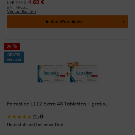
4,69 €
UVP 7,99 €
inkl. MwSt.
Versandkosten
In den
Warenkorb
26
GRATIS
Versand
Formoline L112 Extra 48 Tabletten + gratis...
(
51
)
Unterstützend bei einer Diät