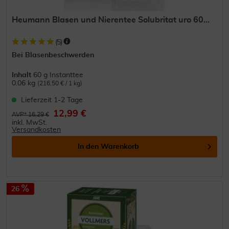
Heumann Blasen und Nierentee Solubritat uro 60...
(
5
)
Bei Blasenbeschwerden
Inhalt
60 g Instanttee
0.06 kg
(216,50 € / 1 kg)
Lieferzeit 1-2 Tage
12,99 €
AVP* 16,29 €
inkl. MwSt.
Versandkosten
In den
Warenkorb
26