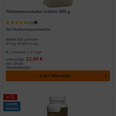
Flohsamenschalen indisch 500 g
(
17
)
Bei Verdauungsschwäche
Inhalt
500 g Beutel
0.5 kg
(25,98 € / 1 kg)
Lieferzeit 1-2 Tage
12,99 €
UVP 13,75 €
inkl. MwSt.
Versandkosten
In den
Warenkorb
37
GRATIS
Versand