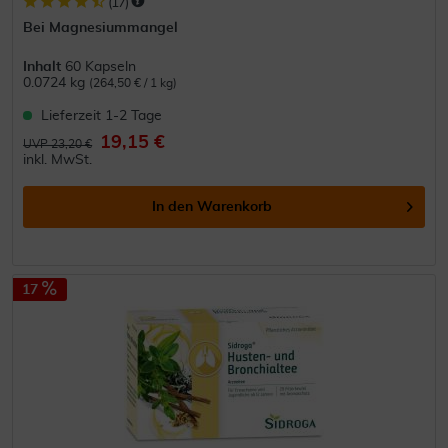
(
17
)
Bei Magnesiummangel
Inhalt
60 Kapseln
0.0724 kg
(264,50 € / 1 kg)
Lieferzeit 1-2 Tage
19,15 €
UVP 23,20 €
inkl. MwSt.
In den
Warenkorb
17