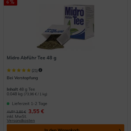
6
Midro Abführ Tee 48 g
(
21
)
Bei Verstopfung
Inhalt
48 g Tee
0.048 kg
(73,96 € / 1 kg)
Lieferzeit 1-2 Tage
3,55 €
AVP* 3,80 €
inkl. MwSt.
Versandkosten
In den
Warenkorb