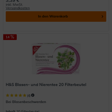
3,39 €
inkl. MwSt.
Versandkosten
In den
Warenkorb
14
H&S Blasen- und Nierentee 20 Filterbeutel
(
4
)
Bei Blasenbeschwerden
Inhalt
20 Filterbeutel