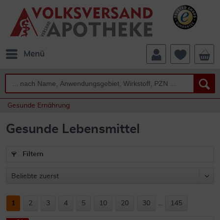
Menü
Gesunde Ernährung
Gesunde Lebensmittel
Filtern
1
2
3
4
5
10
20
30
...
145