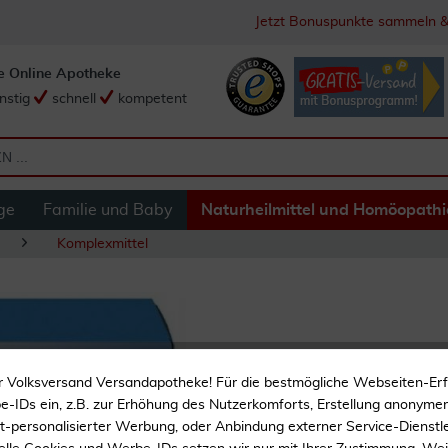
Jetzt Bonuspunkte sammeln &
e Online Apotheke
nstig
schnell
kompetent
ge
Familie und Baby
Naturheilmittel und Homöopathi
Komplexmittel
Traumeel S 250 Ta
r Volksversand Versandapotheke! Für die bestmögliche Webseiten-Er
-IDs ein, z.B. zur Erhöhung des Nutzerkomforts, Erstellung anonymer 
Homöopathisch
ht-personalisierter Werbung, oder Anbindung externer Service-Dienstle
Praktisch für unterwegs