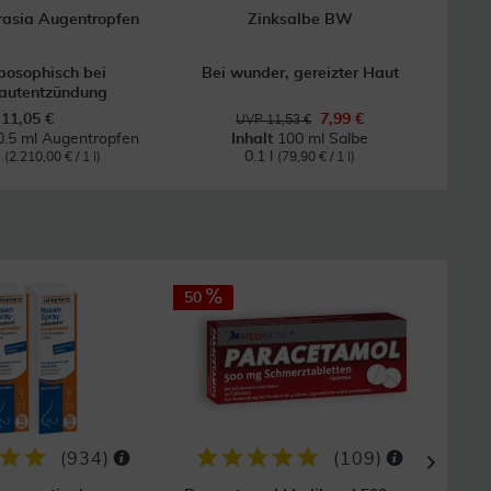
asia Augentropfen
Zinksalbe BW
posophisch bei
Bei wunder, gereizter Haut
Hom
autentzündung
11,05 €
7,99 €
UVP 11,53 €
0.5 ml Augentropfen
Inhalt
100 ml Salbe
l
0.1 l
(2.210,00 € / 1 l)
(79,90 € / 1 l)
50
35
GRAT
Vers
(
934
)
(
109
)