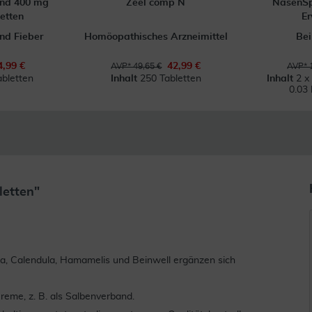
ond 400 mg
Zeel comp N
NasenSp
etten
E
nd Fieber
Homöopathisches Arzneimittel
Bei
4,99 €
42,99 €
AVP* 49,65 €
AVP* 
abletten
Inhalt
250 Tabletten
Inhalt
2 x
0.03 
letten"
a, Calendula, Hamamelis und Beinwell ergänzen sich
reme, z. B. als Salbenverband.