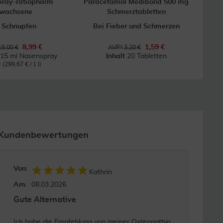
ray-ratiopharm
Paracetamol Medibond 500 mg
Bepa
rwachsene
Schmerztabletten
 Schnupfen
Bei Fieber und Schmerzen
Bei
8,99 €
1,59 €
15,00 €
AVP* 3,20 €
 15 ml Nasenspray
Inhalt
20 Tabletten
l
(299,67 € / 1 l)
Kundenbewertungen
Von:
Kathrin
Am:
08.03.2026
Gute Alternative
Ich habe die Empfehlung von meiner Osteopathin