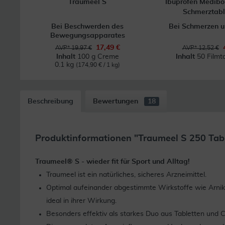
Traumeel S
Ibuprofen Medib
Schmerztabl
Bei Beschwerden des
Bei Schmerzen u
Bewegungsapparates
17,49 €
AVP* 19,97 €
AVP* 12,52 €
Inhalt
100 g Creme
Inhalt
50 Filmt
0.1 kg
(174,90 € / 1 kg)
Beschreibung
Bewertungen
18
Produktinformationen "Traumeel S 250 Tab
Traumeel® S - wieder fit für Sport und Alltag!
Traumeel ist ein natürliches, sicheres Arzneimittel.
Optimal aufeinander abgestimmte Wirkstoffe wie Arnik
ideal in ihrer Wirkung.
Besonders effektiv als starkes Duo aus Tabletten und C