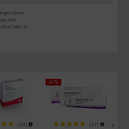
ungen lesen
lage und
n Arzt oder in
30
32
(
24
)
(
17
)