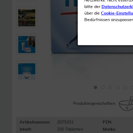
Netzwerke. Nicht essenzi
bitte der
Datenschutzerk
über die
Cookie-Einstell
Bedürfnissen anzupassen 
Produkteigenschaften:
Artikelnummer:
2075331
PZN:
Inhalt:
250 Tabletten
Marke: