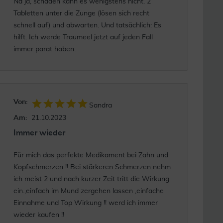
Na ja, schaden kann es wenigstens nicht. 2
Tabletten unter die Zunge (lösen sich recht
schnell auf) und abwarten. Und tatsächlich: Es
hilft. Ich werde Traumeel jetzt auf jeden Fall
immer parat haben.
Von:
Sandra
Am:
21.10.2023
Immer wieder
Für mich das perfekte Medikament bei Zahn und
Kopfschmerzen !! Bei stärkeren Schmerzen nehm
ich meist 2 und nach kurzer Zeit tritt die Wirkung
ein.,einfach im Mund zergehen lassen ,einfache
Einnahme und Top Wirkung !! werd ich immer
wieder kaufen !!