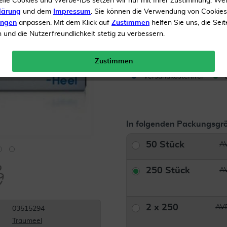
elle Cookies und Werbe-IDs setzen wir nur mit Ihrer Zustimmung. We
lärung
und dem
Impressum
. Sie können die Verwendung von Cookie
Inhalt
250 Tabletten
ungen
anpassen. Mit dem Klick auf
Zustimmen
helfen Sie uns, die Seit
AVP*
und die Nutzerfreundlichkeit stetig zu verbessern.
Menge:
Zustimmen
Versandkostenfrei
In folgenden Packungsgrö
50 Stück
AV
250 Stück
AV
2 x 250
AVP
03515294
Traumeel