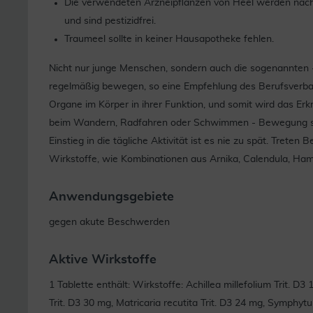
Die verwendeten Arzneipflanzen von Heel werden nachha
und sind pestizidfrei.
Traumeel sollte in keiner Hausapotheke fehlen.
Nicht nur junge Menschen, sondern auch die sogenannten -B
regelmäßig bewegen, so eine Empfehlung des Berufsverban
Organe im Körper in ihrer Funktion, und somit wird das Erk
beim Wandern, Radfahren oder Schwimmen - Bewegung stä
Einstieg in die tägliche Aktivität ist es nie zu spät. Trete
Wirkstoffe, wie Kombinationen aus Arnika, Calendula, Ham
Anwendungsgebiete
gegen akute Beschwerden
Aktive Wirkstoffe
1 Tablette enthält: Wirkstoffe: Achillea millefolium Trit. D
Trit. D3 30 mg, Matricaria recutita Trit. D3 24 mg, Symphyt