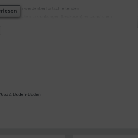
ingenommen werdenbei fortschreitenden
rlesen
ämie-ähnlichen Erkrankungen (Leukosen), entzündlichen
Sklerose, AIDS-Erkrankung, HIV-Infektion oder anderen
mpfindlichkeit gegen Achillea millefolium (Schafgarbe),
blume), Bellis perennis (Gänseblümchen), Echinacea
e Korbblütler nicht anzuwenden.
rch allgemein schädigende Faktoren in der Lebensweise
den. Bitte informieren Sie Ihre Ärztin, Ihren Arzt oder
 bzw. vor kurzem eingenommen haben, auch wenn es sich um
. 76532, Baden-Baden
daher erst nach Rücksprache mit Ihrem Arzt ein, wenn Ihnen
ber bestimmten Zuckern leiden. 1 Tablette = 0,025 BE.