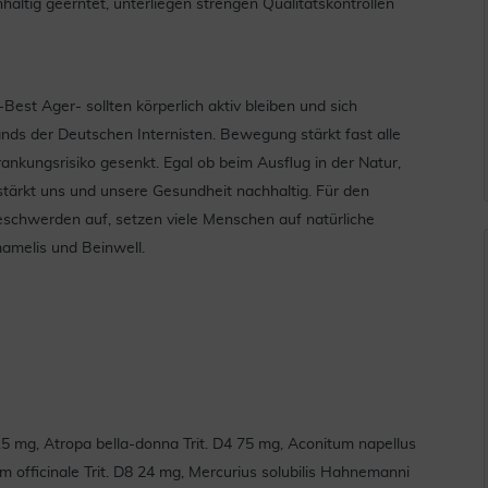
ltig geerntet, unterliegen strengen Qualitätskontrollen
est Ager- sollten körperlich aktiv bleiben und sich
ds der Deutschen Internisten. Bewegung stärkt fast alle
rankungsrisiko gesenkt. Egal ob beim Ausflug in der Natur,
rkt uns und unsere Gesundheit nachhaltig. Für den
n Beschwerden auf, setzen viele Menschen auf natürliche
amelis und Beinwell.
3 15 mg, Atropa bella-donna Trit. D4 75 mg, Aconitum napellus
um officinale Trit. D8 24 mg, Mercurius solubilis Hahnemanni