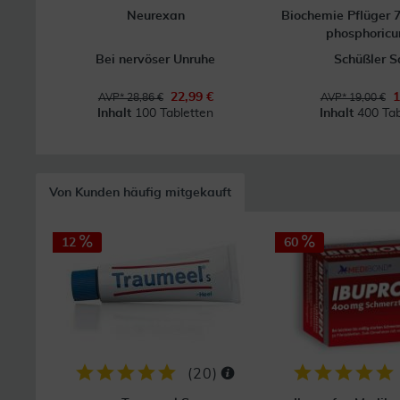
Neurexan
Biochemie Pflüger
phosphoric
Bei nervöser Unruhe
Schüßler S
22,99 €
1
AVP* 28,86 €
AVP* 19,00 €
Inhalt
100 Tabletten
Inhalt
400 Tab
Von Kunden häufig mitgekauft
12
60
(
20
)