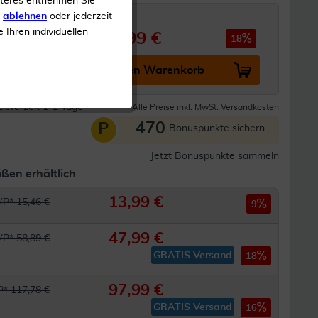
iteres entnehmen Sie
s
ablehnen
oder jederzeit
e Ihren individuellen
47,99 €
 58,89 €
18
In den Warenkorb
Lieferzeit 1-2 Tage
Alle Preise inkl. MwSt.
Versandkosten
470
P
Bonuspunkte sichern
Jetzt Bonuspunkte sammeln
ßen erhältlich
13,99 €
P* 15,46 €
9
47,99 €
P* 58,89 €
GRATIS Versand
18
97,99 €
* 117,78 €
GRATIS Versand
16