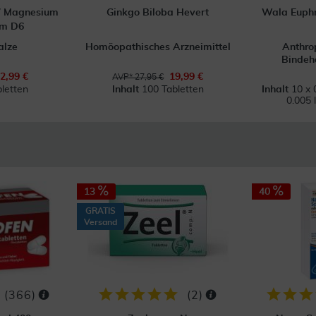
 7 Magnesium
Ginkgo Biloba Hevert
Wala Euphr
um D6
alze
Homöopathisches Arzneimittel
Anthro
Bindeh
2,99 €
19,99 €
AVP* 27,95 €
letten
Inhalt
100 Tabletten
Inhalt
10 x 
0.005 
13
40
GRATIS
Versand
(
366
)
(
2
)