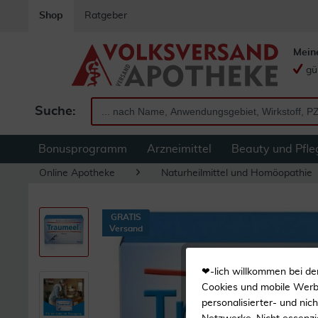
Shop
Ratgeber
Mein
gü
Suche:
Bonusprogramm
Arzneimittel
Beauty und Pfle
Online Apotheke
Naturheilmittel und Homöopathie
GRATIS
Versand
❤-lich willkommen bei de
Cookies und mobile Werbe
personalisierter- und nic