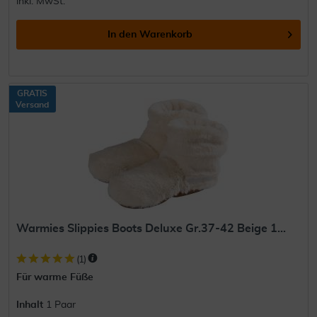
inkl. MwSt.
In den
Warenkorb
GRATIS
Versand
Warmies Slippies Boots Deluxe Gr.37-42 Beige 1...
(
1
)
Für warme Füße
Inhalt
1 Paar