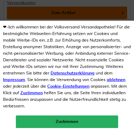
Versandkosten
Zum Artikel
❤-lich willkommen bei der Volksversand Versandapotheke! Für die
bestmögliche Webseiten-Erfahrung setzen wir Cookies und
mobile Werbe-IDs ein, z.B. zur Erhöhung des Nutzerkomforts,
Erstellung anonymer Statistiken, Anzeige von personalisierter- und
nicht-personalisierter Werbung, oder Anbindung externer Service-
Dienstleister und sozialer Netzwerke. Nicht essenzielle Cookies
und Werbe-IDs setzen wir nur mit Ihrer Zustimmung. Weiteres
entnehmen Sie bitte der
Datenschutzerklärung
und dem
Impressum
. Sie können die Verwendung von Cookies
ablehnen
oder jederzeit über die
Cookie-Einstellungen
anpassen. Mit dem
Klick auf
Zustimmen
helfen Sie uns, die Seite Ihren individuellen
Thermo Patch Für Füße
Bedürfnissen anzupassen und die Nutzerfreundlichkeit stetig zu
verbessern.
Bei kalten Füßen
Zustimmen
Neukunden-Rabatt ab 49€!
10%
Inhalt
4 Stück
mehr erfahren >