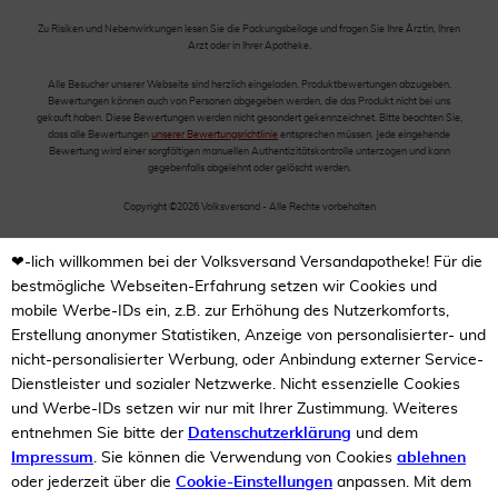
Zu Risiken und Nebenwirkungen lesen Sie die Packungsbeilage und fragen Sie Ihre Ärztin, Ihren
Arzt oder in Ihrer Apotheke.
Alle Besucher unserer Webseite sind herzlich eingeladen, Produktbewertungen abzugeben.
Bewertungen können auch von Personen abgegeben werden, die das Produkt nicht bei uns
gekauft haben. Diese Bewertungen werden nicht gesondert gekennzeichnet. Bitte beachten Sie,
dass alle Bewertungen
unserer Bewertungsrichtlinie
entsprechen müssen. Jede eingehende
Bewertung wird einer sorgfältigen manuellen Authentizitätskontrolle unterzogen und kann
gegebenfalls abgelehnt oder gelöscht werden.
Copyright ©2026 Volksversand - Alle Rechte vorbehalten
❤-lich willkommen bei der Volksversand Versandapotheke! Für die
bestmögliche Webseiten-Erfahrung setzen wir Cookies und
mobile Werbe-IDs ein, z.B. zur Erhöhung des Nutzerkomforts,
Erstellung anonymer Statistiken, Anzeige von personalisierter- und
nicht-personalisierter Werbung, oder Anbindung externer Service-
Dienstleister und sozialer Netzwerke. Nicht essenzielle Cookies
und Werbe-IDs setzen wir nur mit Ihrer Zustimmung. Weiteres
entnehmen Sie bitte der
Datenschutzerklärung
und dem
Impressum
. Sie können die Verwendung von Cookies
ablehnen
oder jederzeit über die
Cookie-Einstellungen
anpassen. Mit dem