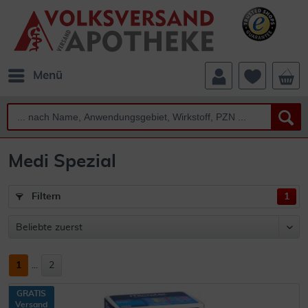
Menü
Medi Spezial
Filtern
1
1
...
2
GRATIS
Versand