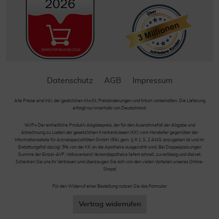
Datenschutz
AGB
Impressum
Alle Preise sind inkl. der gestzlichen MwSt. Preisänderungen und Irrtum vorbehalten. Die Lieferung
erfolgt nur innerhalb von Deutschland.
*AVP= Der einheitliche Produkt-Abgabepreis, der für den Ausnahmefall der Abgabe und
Abrechnung zu Lasten der gesetzlichen Krankenkassen (KK) vom Hersteller gegenüber der
Informationsstelle für Arzneispezialitäten GmbH (IFA) gem. § III 1, S. 2 AMG anzugeben ist und im
Erstattungsfall abzügl. 5% von der KK an die Apotheke ausgezahlt wird. Bei Doppelpackungen
Summe der Einzel-AVP. Volksversand Versandapotheke liefert schnell, zuverlässig und diskret.
Schenken Sie uns Ihr Vertrauen und überzeugen Sie sich von den vielen Vorteilen unseres Online-
Shops!
Für den Widerruf einer Bestellung nutzen Sie das Formular:
Vertrag widerrufen