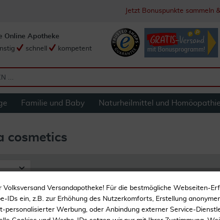
Jetzt Bonuspunkte sammeln &
e Online Apotheke
nstig
schnell
kompetent
ge
Familie und Baby
Naturheilmittel und Homöopathi
 cosmetics
r Volksversand Versandapotheke! Für die bestmögliche Webseiten-Er
metics
-IDs ein, z.B. zur Erhöhung des Nutzerkomforts, Erstellung anonymer 
ht-personalisierter Werbung, oder Anbindung externer Service-Dienstle