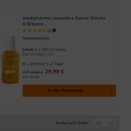
medipharma cosmetics Sonne Schutz
& Bräune...
(
1
)
Sonnenschutz
Inhalt
2 x 200 ml Spray
0.4 l
(74,98 € / 1 l)
Lieferzeit 1-2 Tage
29,99 €
UVP 39,98 €
inkl. MwSt.
In den
Warenkorb
Artikel pro Seite: