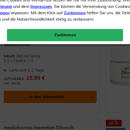
elle Cookies und Werbe-IDs setzen wir nur mit Ihrer Zustimmung. We
5
10
...
21
lärung
und dem
Impressum
. Sie können die Verwendung von Cookie
ungen
anpassen. Mit dem Klick auf
Zustimmen
helfen Sie uns, die Seit
und die Nutzerfreundlichkeit stetig zu verbessern.
15
medipharma cosmetics Sonne Schutz
& Bräune...
Zustimmen
(
1
)
Sonnenschutz
Inhalt
200 ml Spray
0.2 l
(79,95 € / 1 l)
Lieferzeit 1-2 Tage
15,99 €
UVP 19,99 €
inkl. MwSt.
In den
Warenkorb
20
medipharma cosmetics Olivenöl