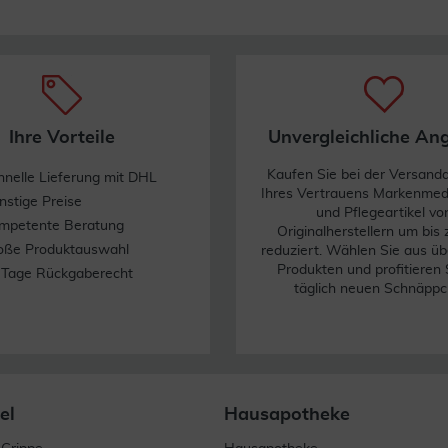
Ihre Vorteile
Unvergleichliche An
Kaufen Sie bei der Versand
hnelle Lieferung mit DHL
Ihres Vertrauens Markenme
nstige Preise
und Pflegeartikel vo
mpetente Beratung
Originalherstellern um bis
oße Produktauswahl
reduziert. Wählen Sie aus üb
Produkten und profitieren 
 Tage Rückgaberecht
täglich neuen Schnäppc
el
Hausapotheke