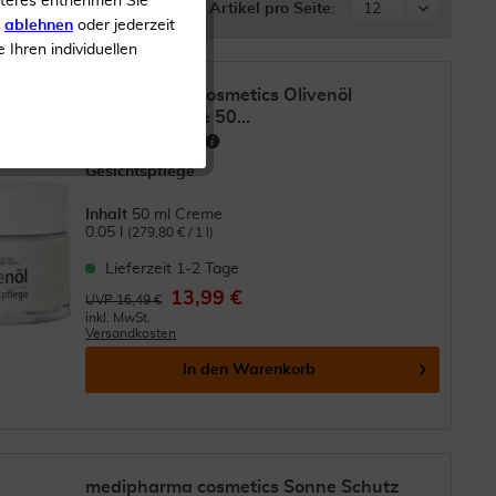
iteres entnehmen Sie
Artikel pro Seite:
s
ablehnen
oder jederzeit
e Ihren individuellen
medipharma cosmetics Olivenöl
Gesichtspflege 50...
(
30
)
Gesichtspflege
Inhalt
50 ml Creme
0.05 l
(279,80 € / 1 l)
Lieferzeit 1-2 Tage
13,99 €
UVP 16,49 €
inkl. MwSt.
Versandkosten
In den
Warenkorb
medipharma cosmetics Sonne Schutz