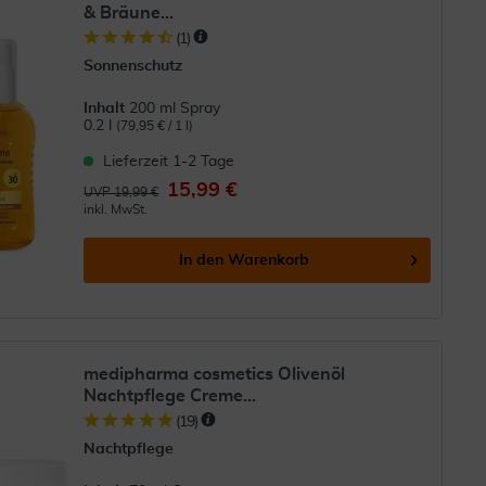
& Bräune...
(
1
)
Sonnenschutz
Inhalt
200 ml Spray
0.2 l
(79,95 € / 1 l)
Lieferzeit 1-2 Tage
15,99 €
UVP 19,99 €
inkl. MwSt.
In den
Warenkorb
medipharma cosmetics Olivenöl
Nachtpflege Creme...
(
19
)
Nachtpflege