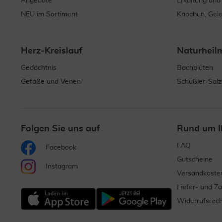
Angebote
Erkältung und
NEU im Sortiment
Knochen, Gel
Herz-Kreislauf
Naturheil
Gedächtnis
Bachblüten
Gefäße und Venen
Schüßler-Salz
Folgen Sie uns auf
Rund um I
FAQ
Facebook
Gutscheine
Instagram
Versandkoste
Liefer- und Z
Widerrufsrech