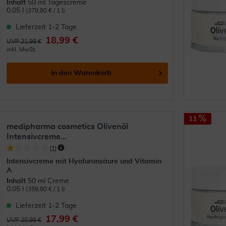
Inhalt
50 ml Tagescreme
0.05 l
(379,80 € / 1 l)
Lieferzeit 1-2 Tage
18,99 €
UVP 21,99 €
inkl. MwSt.
In den
Warenkorb
11
medipharma cosmetics Olivenöl
Intensivcreme...
(
1
)
Intensivcreme mit Hyaluronsäure und Vitamin
A
Inhalt
50 ml Creme
0.05 l
(359,80 € / 1 l)
Lieferzeit 1-2 Tage
17,99 €
UVP 20,99 €