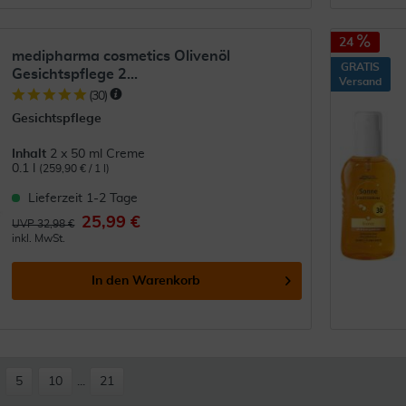
24
medipharma cosmetics Olivenöl
GRATIS
Gesichtspflege 2...
Versand
(
30
)
Gesichtspflege
Inhalt
2 x 50 ml Creme
0.1 l
(259,90 € / 1 l)
Lieferzeit 1-2 Tage
25,99 €
UVP 32,98 €
inkl. MwSt.
In den
Warenkorb
5
10
...
21