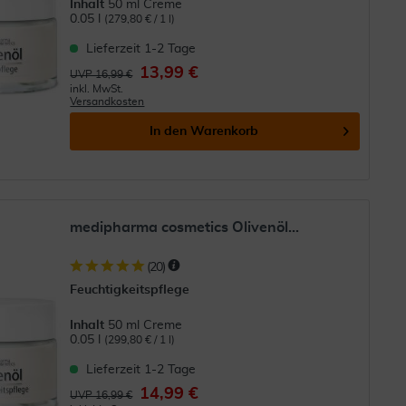
Inhalt
50 ml Creme
0.05 l
(279,80 € / 1 l)
Lieferzeit 1-2 Tage
13,99 €
UVP 16,99 €
inkl. MwSt.
Versandkosten
In den
Warenkorb
medipharma cosmetics Olivenöl...
(
20
)
Feuchtigkeitspflege
Inhalt
50 ml Creme
0.05 l
(299,80 € / 1 l)
Lieferzeit 1-2 Tage
14,99 €
UVP 16,99 €