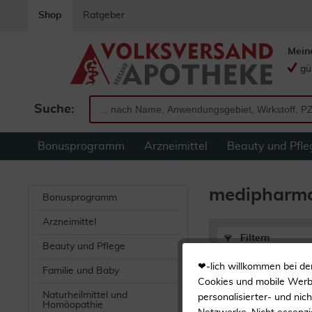
Shop
Ratgeber
Mein
gü
Suche:
Bonusprogramm
Arzneimittel
Beauty und Pfle
medipharma
Bonusprogramm
Arzneimittel
Filtern
Beauty und Pflege
❤-lich willkommen bei de
Familie und Baby
medipharma cos
Cookies und mobile Werbe
Naturheilmittel und
personalisierter- und nic
Homöopathie