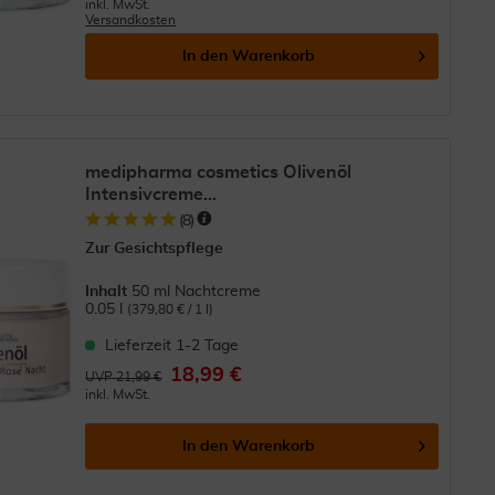
inkl. MwSt.
Versandkosten
In den
Warenkorb
medipharma cosmetics Olivenöl
Intensivcreme...
(
8
)
Zur Gesichtspflege
Inhalt
50 ml Nachtcreme
0.05 l
(379,80 € / 1 l)
Lieferzeit 1-2 Tage
18,99 €
UVP 21,99 €
inkl. MwSt.
In den
Warenkorb