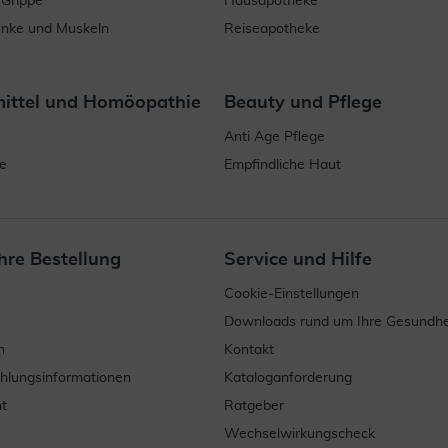
 Grippe
Hausapotheke
enke und Muskeln
Reiseapotheke
mittel und Homöopathie
Beauty und Pflege
Anti Age Pflege
e
Empfindliche Haut
hre Bestellung
Service und Hilfe
Cookie-Einstellungen
Downloads rund um Ihre Gesundhe
n
Kontakt
ahlungsinformationen
Kataloganforderung
t
Ratgeber
Wechselwirkungscheck