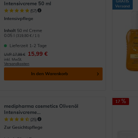
GRATIS
Intensivcreme 50 ml
Versand
(
57
)
Intensivpflege
Inhalt
50 ml Creme
0.05 l
(319,80 € / 1 l)
Lieferzeit 1-2 Tage
15,99 €
UVP 17,99 €
inkl. MwSt.
Versandkosten
In den
Warenkorb
17
medipharma cosmetics Olivenöl
Intensivcreme...
(
25
)
Zur Gesichtspflege