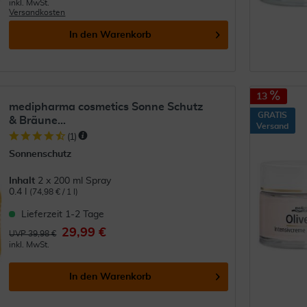
inkl. MwSt.
Versandkosten
In den
Warenkorb
13
medipharma cosmetics Sonne Schutz
GRATIS
& Bräune...
Versand
(
1
)
Sonnenschutz
Inhalt
2 x 200 ml Spray
0.4 l
(74,98 € / 1 l)
Lieferzeit 1-2 Tage
29,99 €
UVP 39,98 €
inkl. MwSt.
In den
Warenkorb