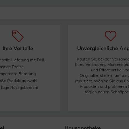
Ihre Vorteile
Unvergleichliche An
Kaufen Sie bei der Versand
hnelle Lieferung mit DHL
Ihres Vertrauens Markenme
nstige Preise
und Pflegeartikel vo
mpetente Beratung
Originalherstellern um bis
oße Produktauswahl
reduziert. Wählen Sie aus üb
Produkten und profitieren 
 Tage Rückgaberecht
täglich neuen Schnäppc
el
Hausapotheke