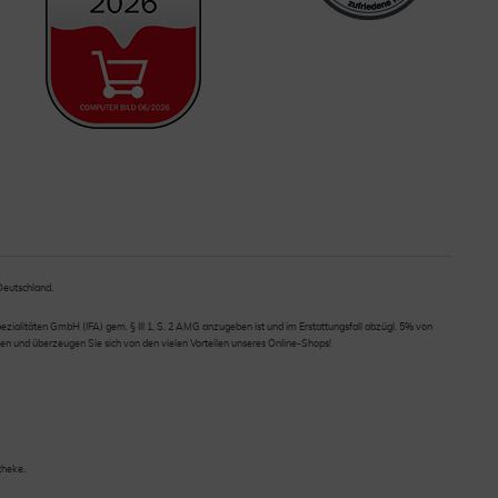
 Deutschland.
ialitäten GmbH (IFA) gem. § III 1, S. 2 AMG anzugeben ist und im Erstattungsfall abzügl. 5% von
en und überzeugen Sie sich von den vielen Vorteilen unseres Online-Shops!
theke.