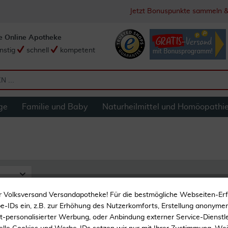
Jetzt Bonuspunkte sammeln &
e Online Apotheke
nstig
schnell
kompetent
ge
Familie und Baby
Naturheilmittel und Homöopathi
r Volksversand Versandapotheke! Für die bestmögliche Webseiten-Er
-IDs ein, z.B. zur Erhöhung des Nutzerkomforts, Erstellung anonymer 
ht-personalisierter Werbung, oder Anbindung externer Service-Dienstle