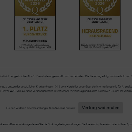
sind inkl. der gestzlichen MwSt. Preisänderungen und Irrtum vorbehalten. Die Lieferung erfolgt nur innerhalb von
 zu Lasten der gesetzlichen Krankenkassen (KK) vom Hersteller gegenüber der Informationsstelle für Arzneispez
nzel-AVP. Volksversand Versandapotheke liefert schnell, zuverlässig und diskret. Schenken Sie uns Ihr Vertrau
Vertrag widerrufen
Für den Widerruf einer Bestellung nutzen Sie das Formular:
siken und Nebenwirkungen lesen Sie die Packungsbeilage und fragen Sie Ihre Ärztin, Ihren Arzt oder in Ihrer Apo