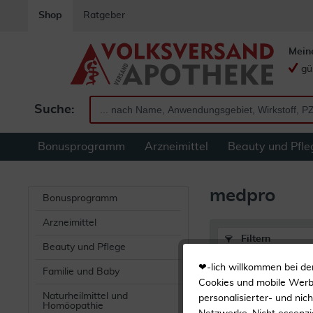
Shop
Ratgeber
Mein
gü
Suche:
Bonusprogramm
Arzneimittel
Beauty und Pfle
medpro
Bonusprogramm
Arzneimittel
Filtern
Beauty und Pflege
❤-lich willkommen bei de
Familie und Baby
medpro
Cookies und mobile Werbe
Naturheilmittel und
personalisierter- und nic
Homöopathie