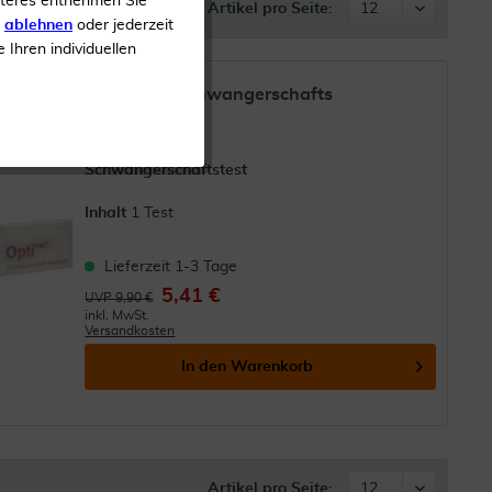
iteres entnehmen Sie
Artikel pro Seite:
s
ablehnen
oder jederzeit
e Ihren individuellen
Optimac 1 Schwangerschafts
Frühtest
Schwangerschaftstest
Inhalt
1 Test
Lieferzeit 1-3 Tage
5,41 €
UVP 9,90 €
inkl. MwSt.
Versandkosten
In den
Warenkorb
Artikel pro Seite: