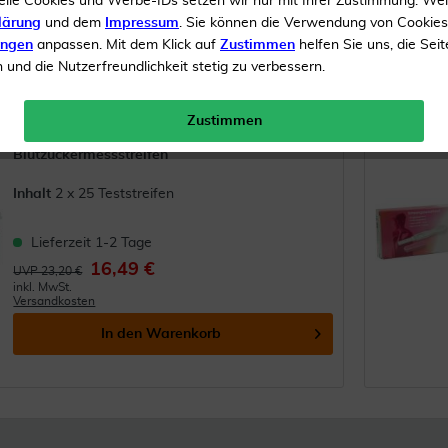
elle Cookies und Werbe-IDs setzen wir nur mit Ihrer Zustimmung. We
lärung
und dem
Impressum
. Sie können die Verwendung von Cookie
ungen
anpassen. Mit dem Klick auf
Zustimmen
helfen Sie uns, die Seit
und die Nutzerfreundlichkeit stetig zu verbessern.
45
Medpro Mini&Maxi Blutzucker Test-
Streifen 50 Stück
Zustimmen
(
8
)
Blutzuckermessstreifen
Inhalt
2 x 25 Teststreifen
Lieferzeit 1-2 Tage
16,49 €
UVP 23,20 €
inkl. MwSt.
Versandkosten
In den
Warenkorb