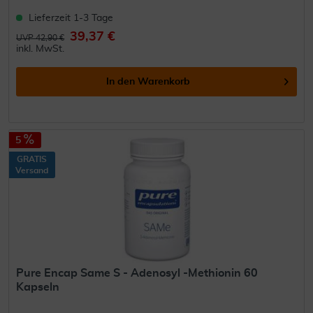
Lieferzeit 1-3 Tage
39,37 €
UVP 42,90 €
inkl. MwSt.
In den
Warenkorb
5
GRATIS
Versand
Pure Encap Same S - Adenosyl -Methionin 60
Kapseln