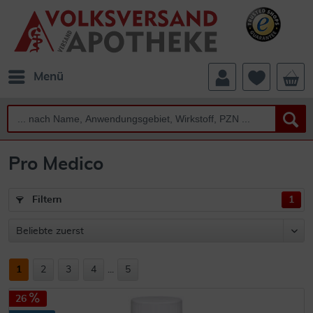
Menü
Pro Medico
Filtern
1
1
2
3
4
...
5
26