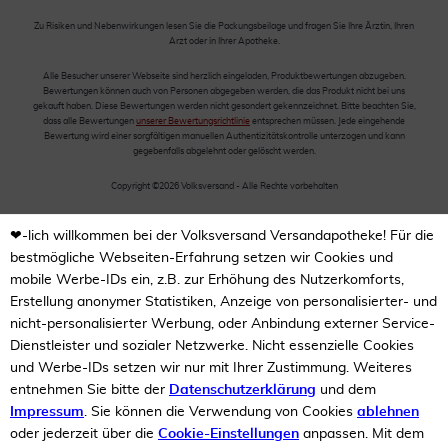
Zu Risiken und Nebenwirkungen lesen Sie die Packungsbeilage und fragen Sie Ihre Ärztin, Ihren
Arzt oder in Ihrer Apotheke.
Alle Besucher unserer Webseite sind herzlich eingeladen, Produktbewertungen abzugeben.
Bewertungen können auch von Personen abgegeben werden, die das Produkt nicht bei uns
gekauft haben. Diese Bewertungen werden nicht gesondert gekennzeichnet. Bitte beachten Sie,
dass alle Bewertungen
unserer Bewertungsrichtlinie
entsprechen müssen. Jede eingehende
Bewertung wird einer sorgfältigen manuellen Authentizitätskontrolle unterzogen und kann
gegebenfalls abgelehnt oder gelöscht werden.
Copyright ©2026 Volksversand - Alle Rechte vorbehalten
❤-lich willkommen bei der Volksversand Versandapotheke! Für die
bestmögliche Webseiten-Erfahrung setzen wir Cookies und
mobile Werbe-IDs ein, z.B. zur Erhöhung des Nutzerkomforts,
Erstellung anonymer Statistiken, Anzeige von personalisierter- und
nicht-personalisierter Werbung, oder Anbindung externer Service-
Dienstleister und sozialer Netzwerke. Nicht essenzielle Cookies
und Werbe-IDs setzen wir nur mit Ihrer Zustimmung. Weiteres
entnehmen Sie bitte der
Datenschutzerklärung
und dem
Impressum
. Sie können die Verwendung von Cookies
ablehnen
oder jederzeit über die
Cookie-Einstellungen
anpassen. Mit dem