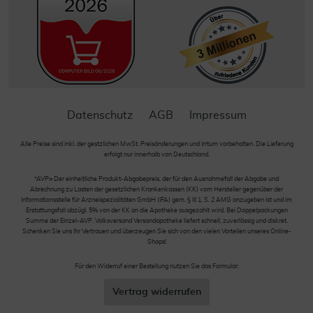
Datenschutz
AGB
Impressum
Alle Preise sind inkl. der gestzlichen MwSt. Preisänderungen und Irrtum vorbehalten. Die Lieferung
erfolgt nur innerhalb von Deutschland.
*AVP= Der einheitliche Produkt-Abgabepreis, der für den Ausnahmefall der Abgabe und
Abrechnung zu Lasten der gesetzlichen Krankenkassen (KK) vom Hersteller gegenüber der
Informationsstelle für Arzneispezialitäten GmbH (IFA) gem. § III 1, S. 2 AMG anzugeben ist und im
Erstattungsfall abzügl. 5% von der KK an die Apotheke ausgezahlt wird. Bei Doppelpackungen
Summe der Einzel-AVP. Volksversand Versandapotheke liefert schnell, zuverlässig und diskret.
Schenken Sie uns Ihr Vertrauen und überzeugen Sie sich von den vielen Vorteilen unseres Online-
Shops!
Für den Widerruf einer Bestellung nutzen Sie das Formular:
Vertrag widerrufen