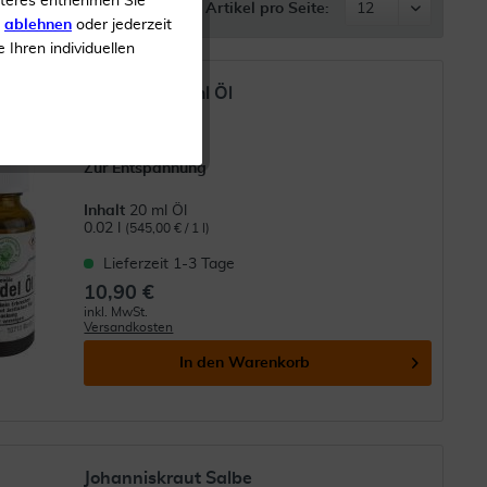
iteres entnehmen Sie
Artikel pro Seite:
s
ablehnen
oder jederzeit
e Ihren individuellen
Lavendel 20 ml Öl
Zur Entspannung
Inhalt
20 ml Öl
0.02 l
(545,00 € / 1 l)
Lieferzeit 1-3 Tage
10,90 €
inkl. MwSt.
Versandkosten
In den
Warenkorb
Johanniskraut Salbe