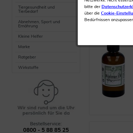
Netzwerke. Nicht essenzi
1
2
3
4
bitte der
Datenschutzerk
Tiergesundheit und
Tierbedarf
über die
Cookie-Einstell
Bedürfnissen anzupassen 
Abnehmen, Sport und
Ernährung
Kleine Helfer
Marke
Ratgeber
Wirkstoffe
0800 - 5 88 85 25