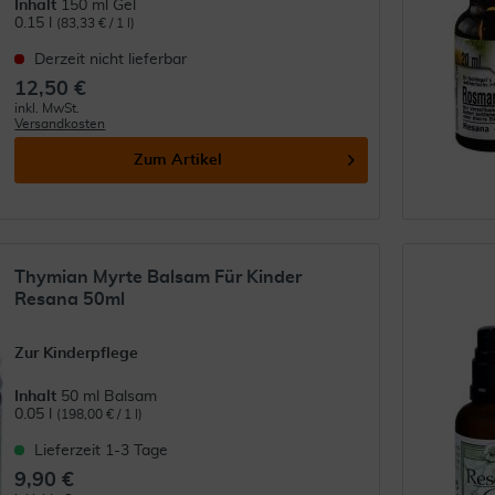
Inhalt
150 ml Gel
0.15 l
(83,33 € / 1 l)
Derzeit nicht lieferbar
12,50 €
inkl. MwSt.
Versandkosten
Zum Artikel
Thymian Myrte Balsam Für Kinder
Resana 50ml
Zur Kinderpflege
Inhalt
50 ml Balsam
0.05 l
(198,00 € / 1 l)
Lieferzeit 1-3 Tage
9,90 €