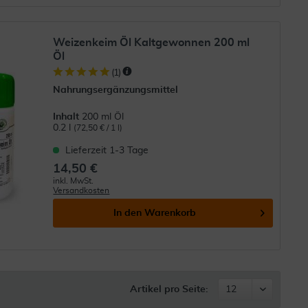
Weizenkeim Öl Kaltgewonnen 200 ml
Öl
(
1
)
Nahrungsergänzungsmittel
Inhalt
200 ml Öl
0.2 l
(72,50 € / 1 l)
Lieferzeit 1-3 Tage
14,50 €
inkl. MwSt.
Versandkosten
In den
Warenkorb
Artikel pro Seite: