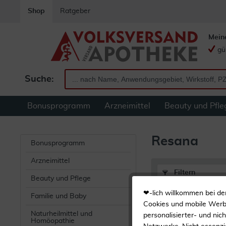
Shop
Ratgeber
Mein
gü
Suche:
Bonusprogramm
Arzneimittel
Beauty und Pfle
Resana
Bonusprogramm
Arzneimittel
Filtern
Beauty und Pflege
❤-lich willkommen bei de
Familie und Baby
Resana
Cookies und mobile Werbe
Naturheilmittel und
personalisierter- und nic
Homöopathie