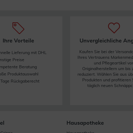
Ihre Vorteile
Unvergleichliche An
Kaufen Sie bei der Versand
hnelle Lieferung mit DHL
Ihres Vertrauens Markenme
nstige Preise
und Pflegeartikel vo
mpetente Beratung
Originalherstellern um bis
oße Produktauswahl
reduziert. Wählen Sie aus üb
Produkten und profitieren 
 Tage Rückgaberecht
täglich neuen Schnäppc
el
Hausapotheke