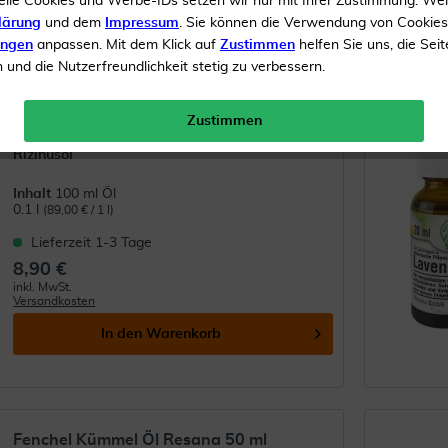
elle Cookies und Werbe-IDs setzen wir nur mit Ihrer Zustimmung. We
5
10
...
17
lärung
und dem
Impressum
. Sie können die Verwendung von Cookie
ungen
anpassen. Mit dem Klick auf
Zustimmen
helfen Sie uns, die Seit
und die Nutzerfreundlichkeit stetig zu verbessern.
Rizinusöl Kaltgepresst Bio Resana
100 ml
Zustimmen
Rizinusöl
Inhalt
100 ml Öl
0.1 l
(89,00 € / 1 l)
Lieferzeit 1-3 Tage
8,90 €
inkl. MwSt.
Versandkosten
In den
Warenkorb
Fenchel Kümmel Öl Resana 50 ml