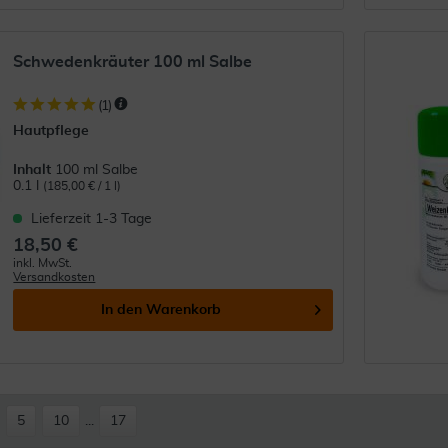
Schwedenkräuter 100 ml Salbe
(
1
)
Hautpflege
Inhalt
100 ml Salbe
0.1 l
(185,00 € / 1 l)
Lieferzeit 1-3 Tage
18,50 €
inkl. MwSt.
Versandkosten
In den
Warenkorb
5
10
...
17