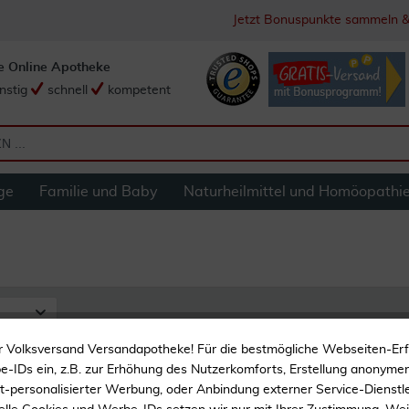
Jetzt Bonuspunkte sammeln &
e Online Apotheke
nstig
schnell
kompetent
ge
Familie und Baby
Naturheilmittel und Homöopathi
r Volksversand Versandapotheke! Für die bestmögliche Webseiten-Er
-IDs ein, z.B. zur Erhöhung des Nutzerkomforts, Erstellung anonymer 
ht-personalisierter Werbung, oder Anbindung externer Service-Dienstle