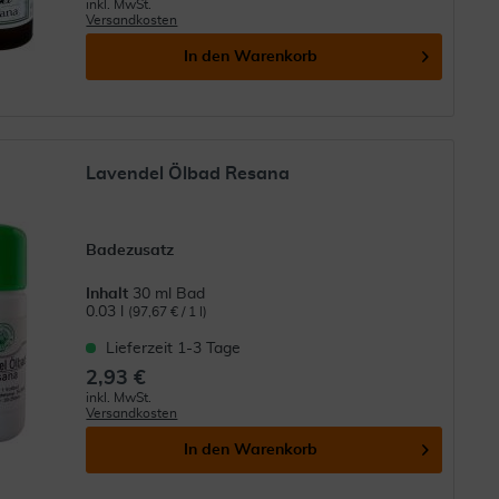
inkl. MwSt.
Versandkosten
In den
Warenkorb
Lavendel Ölbad Resana
Badezusatz
Inhalt
30 ml Bad
0.03 l
(97,67 € / 1 l)
Lieferzeit 1-3 Tage
2,93 €
inkl. MwSt.
Versandkosten
In den
Warenkorb