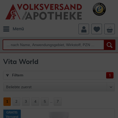
Menü
Vita World
Filtern
1
1
2
3
4
5
...
7
GRATIS
Versand