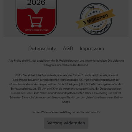
Datenschutz
AGB
Impressum
Alle Preise sind inkl. der gestzlichen MwSt. Preisänderungen und Irrtum vorbehalten. Die Lieferung
erfolgt nur innerhalb von Deutschland.
*AVP= Der einheitliche Produkt-Abgabepreis, der für den Ausnahmefall der Abgabe und
Abrechnung zu Lasten der gesetzlichen Krankenkassen (KK) vom Hersteller gegenüber der
Informationsstelle für Arzneispezialitäten GmbH (IFA) gem. § III 1, S. 2 AMG anzugeben ist und im
Erstattungsfall abzügl. 5% von der KK an die Apotheke ausgezahlt wird. Bei Doppelpackungen
Summe der Einzel-AVP. Volksversand Versandapotheke liefert schnell, zuverlässig und diskret.
Schenken Sie uns Ihr Vertrauen und überzeugen Sie sich von den vielen Vorteilen unseres Online-
Shops!
Für den Widerruf einer Bestellung nutzen Sie das Formular:
Vertrag widerrufen