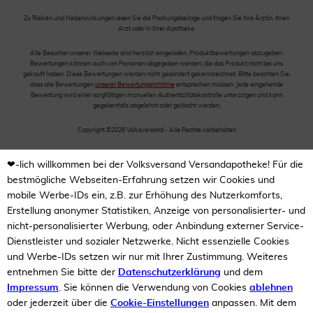
Zu Risiken und Nebenwirkungen lesen Sie die Packungsbeilage und fragen Sie Ihre Ärztin, Ihren
Arzt oder in Ihrer Apotheke.
Alle Besucher unserer Webseite sind herzlich eingeladen, Produktbewertungen abzugeben.
Bewertungen können auch von Personen abgegeben werden, die das Produkt nicht bei uns
gekauft haben. Diese Bewertungen werden nicht gesondert gekennzeichnet. Bitte beachten Sie,
dass alle Bewertungen
unserer Bewertungsrichtlinie
entsprechen müssen. Jede eingehende
Bewertung wird einer sorgfältigen manuellen Authentizitätskontrolle unterzogen und kann
gegebenfalls abgelehnt oder gelöscht werden.
Copyright ©2026 Volksversand - Alle Rechte vorbehalten
❤-lich willkommen bei der Volksversand Versandapotheke! Für die
bestmögliche Webseiten-Erfahrung setzen wir Cookies und
mobile Werbe-IDs ein, z.B. zur Erhöhung des Nutzerkomforts,
Erstellung anonymer Statistiken, Anzeige von personalisierter- und
nicht-personalisierter Werbung, oder Anbindung externer Service-
Dienstleister und sozialer Netzwerke. Nicht essenzielle Cookies
und Werbe-IDs setzen wir nur mit Ihrer Zustimmung. Weiteres
entnehmen Sie bitte der
Datenschutzerklärung
und dem
Impressum
. Sie können die Verwendung von Cookies
ablehnen
oder jederzeit über die
Cookie-Einstellungen
anpassen. Mit dem