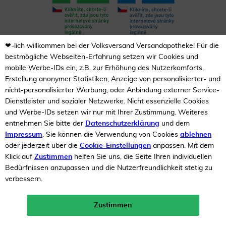
❤-lich willkommen bei der Volksversand Versandapotheke! Für die
Unsere Auszeichnungen
bestmögliche Webseiten-Erfahrung setzen wir Cookies und
mobile Werbe-IDs ein, z.B. zur Erhöhung des Nutzerkomforts,
Erstellung anonymer Statistiken, Anzeige von personalisierter- und
nicht-personalisierter Werbung, oder Anbindung externer Service-
Dienstleister und sozialer Netzwerke. Nicht essenzielle Cookies
und Werbe-IDs setzen wir nur mit Ihrer Zustimmung. Weiteres
entnehmen Sie bitte der
Datenschutzerklärung
und dem
Impressum
. Sie können die Verwendung von Cookies
ablehnen
oder jederzeit über die
Cookie-Einstellungen
anpassen. Mit dem
Klick auf
Zustimmen
helfen Sie uns, die Seite Ihren individuellen
Bedürfnissen anzupassen und die Nutzerfreundlichkeit stetig zu
verbessern.
Zustimmen
Neukunden-Rabatt ab 49€!
10%
mehr erfahren >