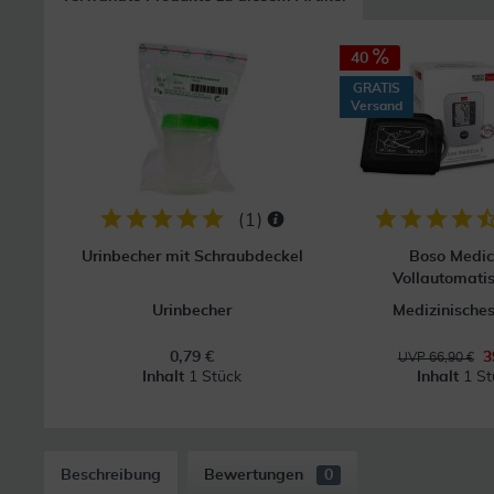
40
GRATIS
Versand
(
1
)
Urinbecher mit Schraubdeckel
Boso Medic
Vollautomatis
Urinbecher
Medizinisches
0,79 €
3
UVP 66,90 €
Inhalt
1 Stück
Inhalt
1 St
Beschreibung
Bewertungen
0