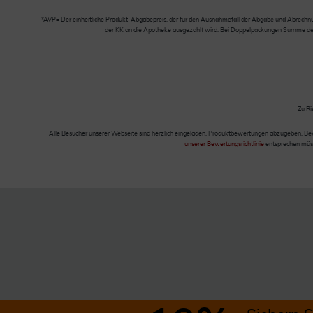
*AVP= Der einheitliche Produkt-Abgabepreis, der für den Ausnahmefall der Abgabe und Abrechnung
der KK an die Apotheke ausgezahlt wird. Bei Doppelpackungen Summe der Ei
Zu Ri
Alle Besucher unserer Webseite sind herzlich eingeladen, Produktbewertungen abzugeben. Be
unserer Bewertungsrichtlinie
entsprechen müss