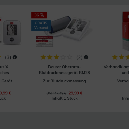
36
GRATIS
Versand
(
3
)
(
2
)
us X
Beurer Oberarm-
Verbandklam
ches...
Blutdruckmessgerät BM28
un
 Gerät
Zur Blutdruckmessung
Verb
9,99 €
29,99 €
UVP 47,49 €
ück
Inhalt
1 Stück
Inh