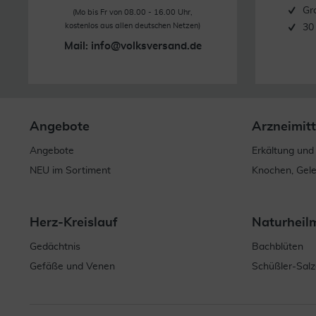
Gr
(Mo bis Fr von 08.00 - 16.00 Uhr,
kostenlos aus allen deutschen Netzen)
30
Mail:
info@volksversand.de
Angebote
Arzneimitt
Angebote
Erkältung und
NEU im Sortiment
Knochen, Gel
Herz-Kreislauf
Naturheil
Gedächtnis
Bachblüten
Gefäße und Venen
Schüßler-Salz