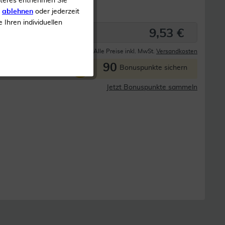
iteres entnehmen Sie
s
ablehnen
oder jederzeit
e Ihren individuellen
9,53 €
Derzeit nicht lieferbar
Alle Preise inkl. MwSt.
Versandkosten
90
P
Bonuspunkte sichern
Jetzt Bonuspunkte sammeln