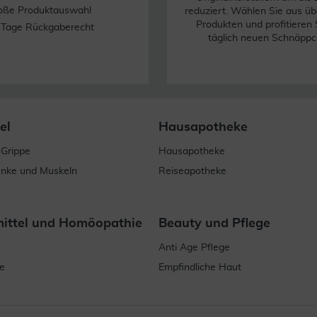
oße Produktauswahl
reduziert. Wählen Sie aus üb
Produkten und profitieren 
 Tage Rückgaberecht
täglich neuen Schnäppc
el
Hausapotheke
 Grippe
Hausapotheke
enke und Muskeln
Reiseapotheke
mittel und Homöopathie
Beauty und Pflege
Anti Age Pflege
e
Empfindliche Haut