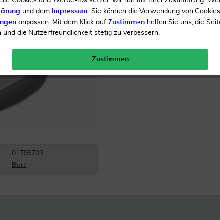
elle Cookies und Werbe-IDs setzen wir nur mit Ihrer Zustimmung. We
Beinlängenausgleich
lärung
und dem
Impressum
. Sie können die Verwendung von Cookie
ungen
anpassen. Mit dem Klick auf
Zustimmen
helfen Sie uns, die Seit
und die Nutzerfreundlichkeit stetig zu verbessern.
Inhalt
1 Bandage
Gratis Versand ab 19 €
Zustimmen
01798709
Bort