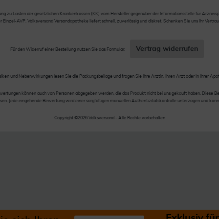
 zu Lasten der gesetzlichen Krankenkassen (KK) vom Hersteller gegenüber der Informationsstelle für Arzneispez
nzel-AVP. Volksversand Versandapotheke liefert schnell, zuverlässig und diskret. Schenken Sie uns Ihr Vertrau
Vertrag widerrufen
Für den Widerruf einer Bestellung nutzen Sie das Formular:
siken und Nebenwirkungen lesen Sie die Packungsbeilage und fragen Sie Ihre Ärztin, Ihren Arzt oder in Ihrer Apo
wertungen können auch von Personen abgegeben werden, die das Produkt nicht bei uns gekauft haben. Diese Be
en. Jede eingehende Bewertung wird einer sorgfältigen manuellen Authentizitätskontrolle unterzogen und kann
Copyright ©2026 Volksversand - Alle Rechte vorbehalten
Exklusiv f