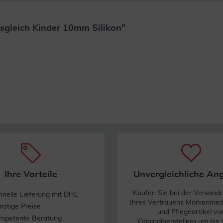
sgleich Kinder 10mm Silikon"
Weiterlesen
Ihre Vorteile
Unvergleichliche An
Kaufen Sie bei der Versand
hnelle Lieferung mit DHL
Ihres Vertrauens Markenme
nstige Preise
und Pflegeartikel vo
mpetente Beratung
Originalherstellern um bis