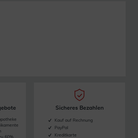
gebote
Sicheres Bezahlen
apotheke
Kauf auf Rechnung
dikamente
PayPal
n
Kreditkarte
 zu 60%