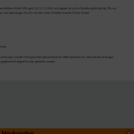
ialitäten GmbH (IFA) gem. § III 1, S. 2 AMG anzugeben ist und im Erstattungsfall abzügl. 5% von
en und überzeugen Sie sich von den vielen Vorteilen unseres Online-Shops!
theke.
wertungen werden nicht gesondert gekennzeichnet. Bitte beachten Sie, dass alle Bewertungen
 gegebenfalls abgelehnt oder gelöscht werden.
ür Neukunden