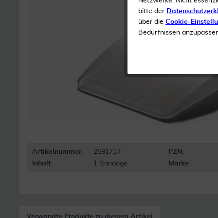
Netzwerke. Nicht essenzi
bitte der
Datenschutzerk
über die
Cookie-Einstell
Bedürfnissen anzupassen 
Artikelnummer:
2591717
PZN:
Inhalt:
1 Bandage
Marke:
Verwandte Produkte zu diesem Artikel