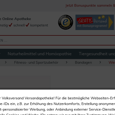
Jetzt Bonuspunkte sammeln &
e Online Apotheke
nstig
schnell
kompetent
y
Naturheilmittel und Homöopathie
Tiergesundheit un
Fitness- und Sportzubehör
Bandagen
Wei
Bort Verkürzungsa
r Volksversand Versandapotheke! Für die bestmögliche Webseiten-Er
-IDs ein, z.B. zur Erhöhung des Nutzerkomforts, Erstellung anonymer 
ht-personalisierter Werbung, oder Anbindung externer Service-Dienstle
Fersenkissen zum