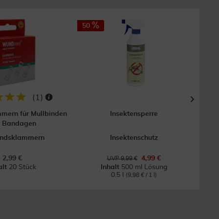
50
50
(
1
)
mern für Mullbinden
Insektensperre
Digi
d Bandagen
andsklammern
Insektenschutz
2,99 €
4,99 €
UVP 9,99 €
alt
20 Stück
Inhalt
500 ml Lösung
0.5 l
(9,98 € / 1 l)