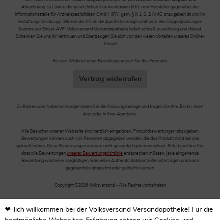
Abrechnung zu Lasten der gesetzlichen Krankenkassen (KK) vom Hersteller gegenüber der
Informationsstelle für Arzneispezialitäten GmbH (IFA) gem. § III 1, S. 2 AMG anzugeben ist und im
Erstattungsfall abzügl. 5% von der KK an die Apotheke ausgezahlt wird. Bei Doppelpackungen
Summe der Einzel-AVP. Volksversand Versandapotheke liefert schnell, zuverlässig und diskret.
Schenken Sie uns Ihr Vertrauen und überzeugen Sie sich von den vielen Vorteilen unseres Online-
Shops!
Für den Widerruf einer Bestellung nutzen Sie das Formular:
Vertrag widerrufen
Zu Risiken und Nebenwirkungen lesen Sie die Packungsbeilage und fragen Sie Ihre Ärztin, Ihren
Arzt oder in Ihrer Apotheke.
Alle Besucher unserer Webseite sind herzlich eingeladen, Produktbewertungen abzugeben.
Bewertungen können auch von Personen abgegeben werden, die das Produkt nicht bei uns
gekauft haben. Diese Bewertungen werden nicht gesondert gekennzeichnet. Bitte beachten Sie,
dass alle Bewertungen
unserer Bewertungsrichtlinie
entsprechen müssen. Jede eingehende
Bewertung wird einer sorgfältigen manuellen Authentizitätskontrolle unterzogen und kann
gegebenfalls abgelehnt oder gelöscht werden.
Copyright ©2026 Volksversand - Alle Rechte vorbehalten
❤-lich willkommen bei der Volksversand Versandapotheke! Für die