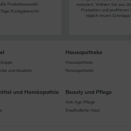
oße Produktauswahl
reduziert. Wählen Sie aus üb
Produkten und profitieren 
 Tage Rückgaberecht
täglich neuen Schnäppc
el
Hausapotheke
 Grippe
Hausapotheke
enke und Muskeln
Reiseapotheke
mittel und Homöopathie
Beauty und Pflege
Anti Age Pflege
e
Empfindliche Haut