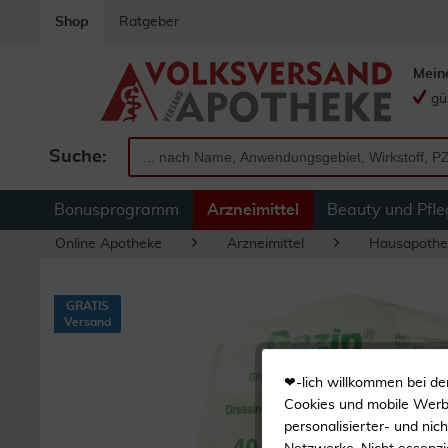
Shop
Ratgeber
Mein
gü
Suche:
Bonusprogramm
Arzneimittel
Beauty und Pfle
Online Apotheke
Arzneimittel
Hausapothe
GRATIS
Versand
❤-lich willkommen bei de
Cookies und mobile Werbe
personalisierter- und nic