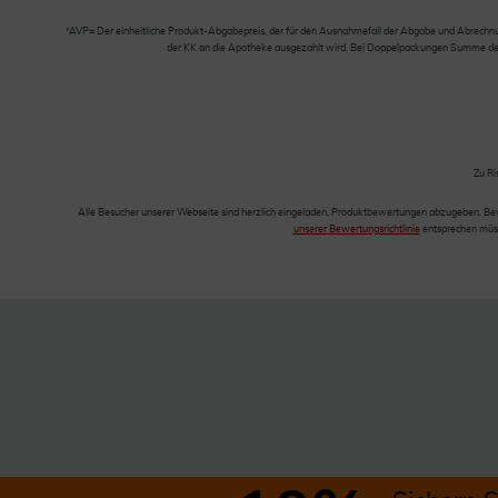
*AVP= Der einheitliche Produkt-Abgabepreis, der für den Ausnahmefall der Abgabe und Abrechnung
der KK an die Apotheke ausgezahlt wird. Bei Doppelpackungen Summe der Ei
Zu Ri
Alle Besucher unserer Webseite sind herzlich eingeladen, Produktbewertungen abzugeben. Be
unserer Bewertungsrichtlinie
entsprechen müss