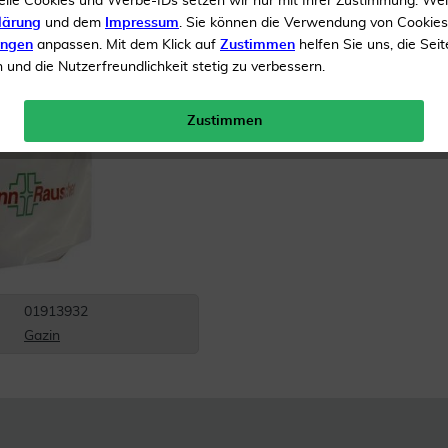
elle Cookies und Werbe-IDs setzen wir nur mit Ihrer Zustimmung. We
Inhalt
1 Stück
lärung
und dem
Impressum
. Sie können die Verwendung von Cookie
Versandkostenfrei
ungen
anpassen. Mit dem Klick auf
Zustimmen
helfen Sie uns, die Seit
und die Nutzerfreundlichkeit stetig zu verbessern.
Zustimmen
01913932
Gazin