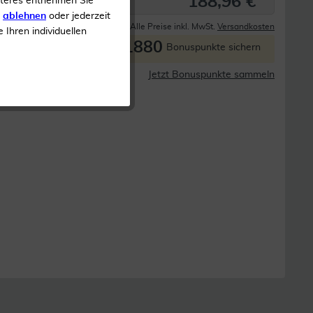
188,96 €
iteres entnehmen Sie
s
ablehnen
oder jederzeit
Derzeit nicht lieferbar
Alle Preise inkl. MwSt.
Versandkosten
e Ihren individuellen
1880
P
Bonuspunkte sichern
Jetzt Bonuspunkte sammeln