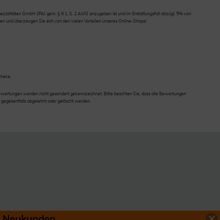
ialitäten GmbH (IFA) gem. § III 1, S. 2 AMG anzugeben ist und im Erstattungsfall abzügl. 5% von
en und überzeugen Sie sich von den vielen Vorteilen unseres Online-Shops!
theke.
wertungen werden nicht gesondert gekennzeichnet. Bitte beachten Sie, dass alle Bewertungen
 gegebenfalls abgelehnt oder gelöscht werden.
ür Neukunden