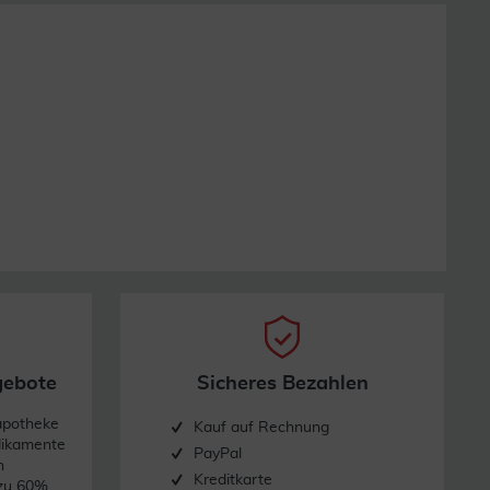
gebote
Sicheres Bezahlen
apotheke
Kauf auf Rechnung
dikamente
PayPal
n
Kreditkarte
 zu 60%