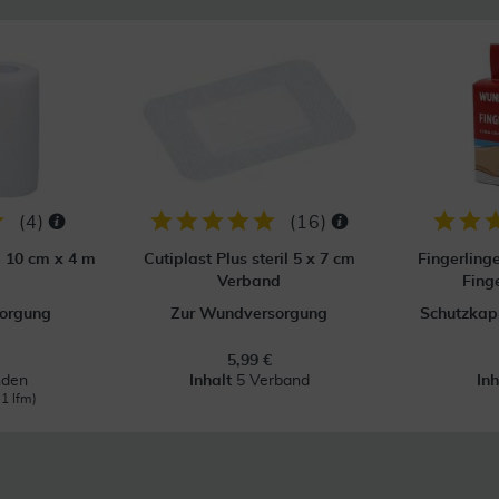
(
4
)
(
16
)
p 10 cm x 4 m
Cutiplast Plus steril 5 x 7 cm
Fingerling
Verband
Fing
orgung
Zur Wundversorgung
Schutzkapp
5,99 €
nden
Inhalt
5 Verband
In
 1 lfm)