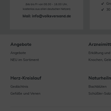
Gr
(Mo bis Fr von 08.00 - 16.00 Uhr,
kostenlos aus allen deutschen Netzen)
30
Mail:
info@volksversand.de
Angebote
Arzneimitt
Angebote
Erkältung und
NEU im Sortiment
Knochen, Gel
Herz-Kreislauf
Naturheil
Gedächtnis
Bachblüten
Gefäße und Venen
Schüßler-Salz