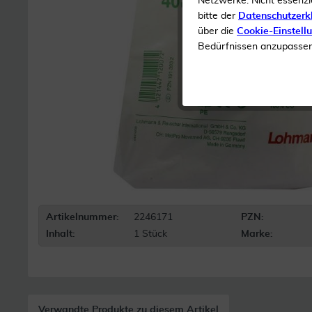
Netzwerke. Nicht essenzi
bitte der
Datenschutzerk
über die
Cookie-Einstell
Bedürfnissen anzupassen 
Artikelnummer:
2246171
PZN:
Inhalt:
1 Stück
Marke:
Verwandte Produkte zu diesem Artikel