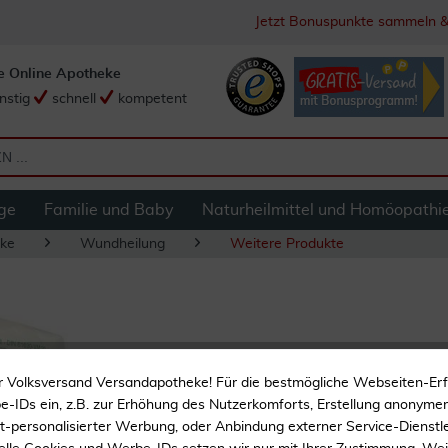
Jetzt Bonuspunkte sammeln &
e Online Apotheke
nstig
schnell
kompetent
ge
Familie und Baby
Naturheilmittel und Homöopathi
ke
Wundheilung
Weitere Produkte
Gazin Verbandmul
r Volksversand Versandapotheke! Für die bestmögliche Webseiten-Er
-IDs ein, z.B. zur Erhöhung des Nutzerkomforts, Erstellung anonymer 
Zur Wundversorgung
ht-personalisierter Werbung, oder Anbindung externer Service-Dienstle