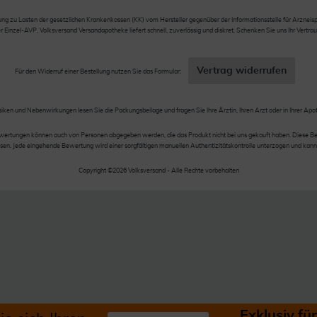
 zu Lasten der gesetzlichen Krankenkassen (KK) vom Hersteller gegenüber der Informationsstelle für Arzneispez
nzel-AVP. Volksversand Versandapotheke liefert schnell, zuverlässig und diskret. Schenken Sie uns Ihr Vertrau
Vertrag widerrufen
Für den Widerruf einer Bestellung nutzen Sie das Formular:
siken und Nebenwirkungen lesen Sie die Packungsbeilage und fragen Sie Ihre Ärztin, Ihren Arzt oder in Ihrer Apo
wertungen können auch von Personen abgegeben werden, die das Produkt nicht bei uns gekauft haben. Diese Be
en. Jede eingehende Bewertung wird einer sorgfältigen manuellen Authentizitätskontrolle unterzogen und kann
Copyright ©2026 Volksversand - Alle Rechte vorbehalten
Exklusiv f