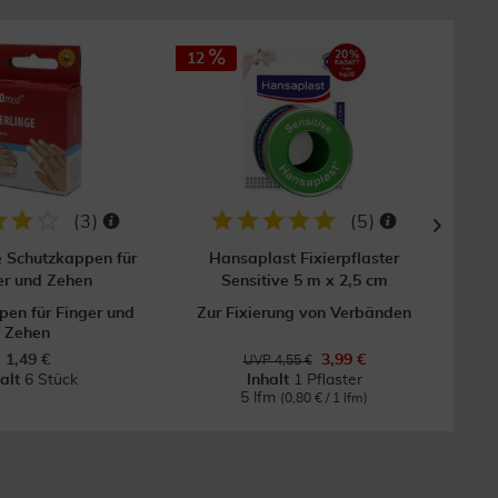
12
(
3
)
(
5
)
e Schutzkappen für
Hansaplast Fixierpflaster
Mull
er und Zehen
Sensitive 5 m x 2,5 cm
en für Finger und
Zur Fixierung von Verbänden
Zehen
1,49 €
3,99 €
UVP 4,55 €
halt
6 Stück
Inhalt
1 Pflaster
5 lfm
(0,80 € / 1 lfm)