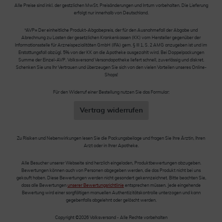
Alle Preise sind inkl. der gestzlichen MwSt. Preisänderungen und Irrtum vorbehalten. Die Lieferung
erfolgt nur innerhalb von Deutschland.
*AVP= Der einheitliche Produkt-Abgabepreis, der für den Ausnahmefall der Abgabe und
Abrechnung zu Lasten der gesetzlichen Krankenkassen (KK) vom Hersteller gegenüber der
Informationsstelle für Arzneispezialitäten GmbH (IFA) gem. § III 1, S. 2 AMG anzugeben ist und im
Erstattungsfall abzügl. 5% von der KK an die Apotheke ausgezahlt wird. Bei Doppelpackungen
Summe der Einzel-AVP. Volksversand Versandapotheke liefert schnell, zuverlässig und diskret.
Schenken Sie uns Ihr Vertrauen und überzeugen Sie sich von den vielen Vorteilen unseres Online-
Shops!
Für den Widerruf einer Bestellung nutzen Sie das Formular:
Vertrag widerrufen
Zu Risiken und Nebenwirkungen lesen Sie die Packungsbeilage und fragen Sie Ihre Ärztin, Ihren
Arzt oder in Ihrer Apotheke.
Alle Besucher unserer Webseite sind herzlich eingeladen, Produktbewertungen abzugeben.
Bewertungen können auch von Personen abgegeben werden, die das Produkt nicht bei uns
gekauft haben. Diese Bewertungen werden nicht gesondert gekennzeichnet. Bitte beachten Sie,
dass alle Bewertungen
unserer Bewertungsrichtlinie
entsprechen müssen. Jede eingehende
Bewertung wird einer sorgfältigen manuellen Authentizitätskontrolle unterzogen und kann
gegebenfalls abgelehnt oder gelöscht werden.
Copyright ©2026 Volksversand - Alle Rechte vorbehalten