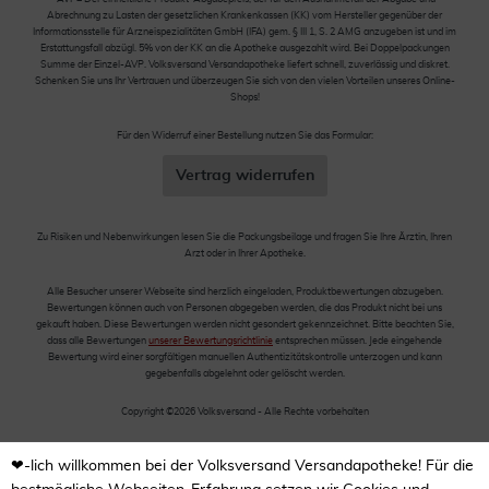
Abrechnung zu Lasten der gesetzlichen Krankenkassen (KK) vom Hersteller gegenüber der
Informationsstelle für Arzneispezialitäten GmbH (IFA) gem. § III 1, S. 2 AMG anzugeben ist und im
Erstattungsfall abzügl. 5% von der KK an die Apotheke ausgezahlt wird. Bei Doppelpackungen
Summe der Einzel-AVP. Volksversand Versandapotheke liefert schnell, zuverlässig und diskret.
Schenken Sie uns Ihr Vertrauen und überzeugen Sie sich von den vielen Vorteilen unseres Online-
Shops!
Für den Widerruf einer Bestellung nutzen Sie das Formular:
Vertrag widerrufen
Zu Risiken und Nebenwirkungen lesen Sie die Packungsbeilage und fragen Sie Ihre Ärztin, Ihren
Arzt oder in Ihrer Apotheke.
Alle Besucher unserer Webseite sind herzlich eingeladen, Produktbewertungen abzugeben.
Bewertungen können auch von Personen abgegeben werden, die das Produkt nicht bei uns
gekauft haben. Diese Bewertungen werden nicht gesondert gekennzeichnet. Bitte beachten Sie,
dass alle Bewertungen
unserer Bewertungsrichtlinie
entsprechen müssen. Jede eingehende
Bewertung wird einer sorgfältigen manuellen Authentizitätskontrolle unterzogen und kann
gegebenfalls abgelehnt oder gelöscht werden.
Copyright ©2026 Volksversand - Alle Rechte vorbehalten
❤-lich willkommen bei der Volksversand Versandapotheke! Für die