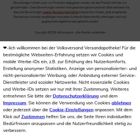
Bewertungen können auch von Personen abgegeben werden, die das Produkt nicht bei uns
gekauft haben. Diese Bewertungen werden nicht gesondert gekennzeichnet. Bitte beachten Sie,
dass alle Bewertungen
unserer Bewertungsrichtlinie
entsprechen müssen. Jede eingehende
Bewertung wird einer sorgfältigen manuellen Authentizitätskontrolle unterzogen und kann
gegebenfalls abgelehnt oder gelöscht werden.
Copyright ©2026 Volksversand - Alle Rechte vorbehalten
❤-lich willkommen bei der Volksversand Versandapotheke! Für die
bestmögliche Webseiten-Erfahrung setzen wir Cookies und
mobile Werbe-IDs ein, z.B. zur Erhöhung des Nutzerkomforts,
Erstellung anonymer Statistiken, Anzeige von personalisierter- und
nicht-personalisierter Werbung, oder Anbindung externer Service-
Dienstleister und sozialer Netzwerke. Nicht essenzielle Cookies
und Werbe-IDs setzen wir nur mit Ihrer Zustimmung. Weiteres
entnehmen Sie bitte der
Datenschutzerklärung
und dem
Impressum
. Sie können die Verwendung von Cookies
ablehnen
oder jederzeit über die
Cookie-Einstellungen
anpassen. Mit dem
Klick auf
Zustimmen
helfen Sie uns, die Seite Ihren individuellen
Bedürfnissen anzupassen und die Nutzerfreundlichkeit stetig zu
verbessern.