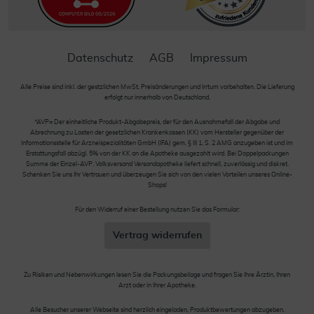
Datenschutz
AGB
Impressum
Alle Preise sind inkl. der gestzlichen MwSt. Preisänderungen und Irrtum vorbehalten. Die Lieferung
erfolgt nur innerhalb von Deutschland.
*AVP= Der einheitliche Produkt-Abgabepreis, der für den Ausnahmefall der Abgabe und
Abrechnung zu Lasten der gesetzlichen Krankenkassen (KK) vom Hersteller gegenüber der
Informationsstelle für Arzneispezialitäten GmbH (IFA) gem. § III 1, S. 2 AMG anzugeben ist und im
Erstattungsfall abzügl. 5% von der KK an die Apotheke ausgezahlt wird. Bei Doppelpackungen
Summe der Einzel-AVP. Volksversand Versandapotheke liefert schnell, zuverlässig und diskret.
Schenken Sie uns Ihr Vertrauen und überzeugen Sie sich von den vielen Vorteilen unseres Online-
Shops!
Für den Widerruf einer Bestellung nutzen Sie das Formular:
Vertrag widerrufen
Zu Risiken und Nebenwirkungen lesen Sie die Packungsbeilage und fragen Sie Ihre Ärztin, Ihren
Arzt oder in Ihrer Apotheke.
Alle Besucher unserer Webseite sind herzlich eingeladen, Produktbewertungen abzugeben.