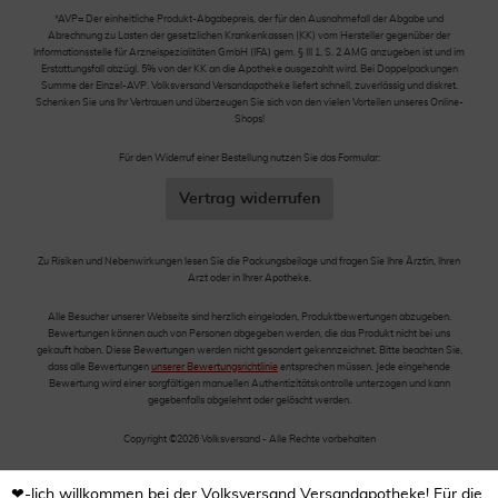
*AVP= Der einheitliche Produkt-Abgabepreis, der für den Ausnahmefall der Abgabe und
Abrechnung zu Lasten der gesetzlichen Krankenkassen (KK) vom Hersteller gegenüber der
Informationsstelle für Arzneispezialitäten GmbH (IFA) gem. § III 1, S. 2 AMG anzugeben ist und im
Erstattungsfall abzügl. 5% von der KK an die Apotheke ausgezahlt wird. Bei Doppelpackungen
Summe der Einzel-AVP. Volksversand Versandapotheke liefert schnell, zuverlässig und diskret.
Schenken Sie uns Ihr Vertrauen und überzeugen Sie sich von den vielen Vorteilen unseres Online-
Shops!
Für den Widerruf einer Bestellung nutzen Sie das Formular:
Vertrag widerrufen
Zu Risiken und Nebenwirkungen lesen Sie die Packungsbeilage und fragen Sie Ihre Ärztin, Ihren
Arzt oder in Ihrer Apotheke.
Alle Besucher unserer Webseite sind herzlich eingeladen, Produktbewertungen abzugeben.
Bewertungen können auch von Personen abgegeben werden, die das Produkt nicht bei uns
gekauft haben. Diese Bewertungen werden nicht gesondert gekennzeichnet. Bitte beachten Sie,
dass alle Bewertungen
unserer Bewertungsrichtlinie
entsprechen müssen. Jede eingehende
Bewertung wird einer sorgfältigen manuellen Authentizitätskontrolle unterzogen und kann
gegebenfalls abgelehnt oder gelöscht werden.
Copyright ©2026 Volksversand - Alle Rechte vorbehalten
❤-lich willkommen bei der Volksversand Versandapotheke! Für die