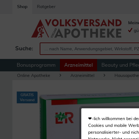
Shop
Ratgeber
Mein
gü
Suche:
Bonusprogramm
Arzneimittel
Beauty und Pfle
Online Apotheke
Arzneimittel
Hausapothe
GRATIS
Versand
❤-lich willkommen bei de
Cookies und mobile Werbe
personalisierter- und nic