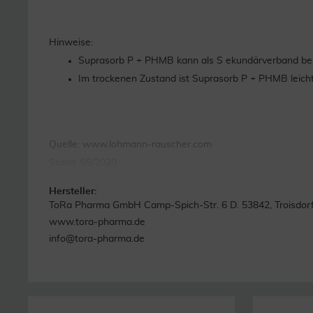
Hinweise:
Suprasorb P + PHMB kann als S ekundärverband bei 
Im trockenen Zustand ist Suprasorb P + PHMB leicht
Quelle: www.lohmann-rauscher.com
Stand: 05/2020
Hersteller:
ToRa Pharma GmbH Camp-Spich-Str. 6 D. 53842, Troisdor
www.tora-pharma.de
info@tora-pharma.de