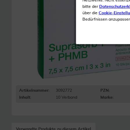
Netzwerke. Nicht essenzi
bitte der
Datenschutzerk
über die
Cookie-Einstell
Bedürfnissen anzupassen 
Artikelnummer:
3092772
PZN:
Inhalt:
10 Verband
Marke:
Verwandte Produkte zu diesem Artikel