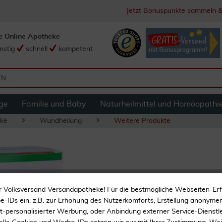
Jetzt Bonuspunkte sammeln &
e Online Apotheke
nstig
schnell
kompetent
ge
Familie und Baby
Naturheilmittel und Homöopathi
ke
Wundheilung
Weitere Produkte
Suprasorb P+phmb
r Volksversand Versandapotheke! Für die bestmögliche Webseiten-Er
Stück
-IDs ein, z.B. zur Erhöhung des Nutzerkomforts, Erstellung anonymer 
ht-personalisierter Werbung, oder Anbindung externer Service-Dienstle