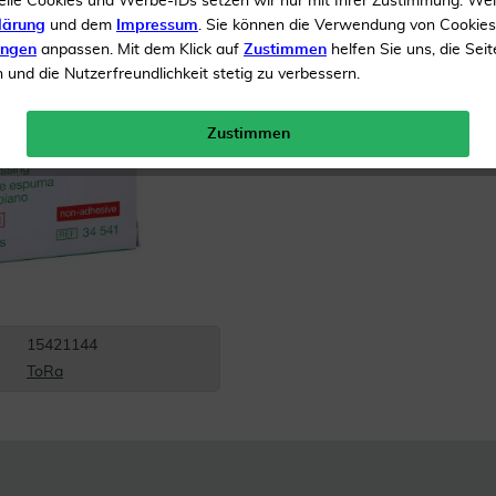
elle Cookies und Werbe-IDs setzen wir nur mit Ihrer Zustimmung. We
lärung
und dem
Impressum
. Sie können die Verwendung von Cookie
Zur Wundversorgung
ungen
anpassen. Mit dem Klick auf
Zustimmen
helfen Sie uns, die Seit
und die Nutzerfreundlichkeit stetig zu verbessern.
Inhalt
10 Verband
Versandkostenfrei
Zustimmen
15421144
ToRa