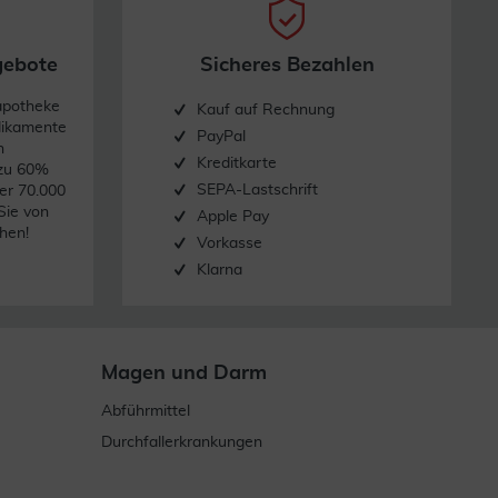
gebote
Sicheres Bezahlen
apotheke
Kauf auf Rechnung
dikamente
PayPal
n
Kreditkarte
 zu 60%
SEPA-Lastschrift
er 70.000
Sie von
Apple Pay
hen!
Vorkasse
Klarna
Magen und Darm
Abführmittel
Durchfallerkrankungen