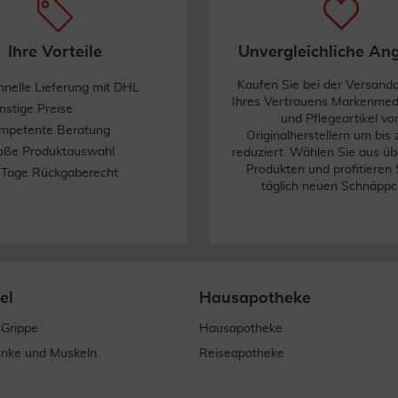
Ihre Vorteile
Unvergleichliche An
Kaufen Sie bei der Versand
hnelle Lieferung mit DHL
Ihres Vertrauens Markenme
nstige Preise
und Pflegeartikel vo
mpetente Beratung
Originalherstellern um bis
oße Produktauswahl
reduziert. Wählen Sie aus üb
Produkten und profitieren 
 Tage Rückgaberecht
täglich neuen Schnäppc
el
Hausapotheke
 Grippe
Hausapotheke
enke und Muskeln
Reiseapotheke