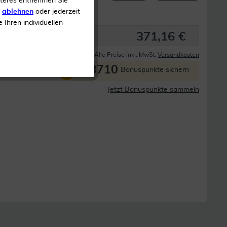
iteres entnehmen Sie
s
ablehnen
oder jederzeit
e Ihren individuellen
371,16 €
Derzeit nicht lieferbar
Alle Preise inkl. MwSt.
Versandkosten
3710
P
Bonuspunkte sichern
Jetzt Bonuspunkte sammeln