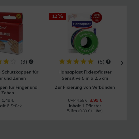
12
(
3
)
(
5
)
e Schutzkappen für
Hansaplast Fixierpflaster
Mull
er und Zehen
Sensitive 5 m x 2,5 cm
en für Finger und
Zur Fixierung von Verbänden
Zehen
1,49 €
3,99 €
UVP 4,55 €
halt
6 Stück
Inhalt
1 Pflaster
5 lfm
(0,80 € / 1 lfm)