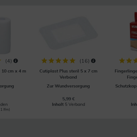
(
4
)
(
16
)
p 10 cm x 4 m
Cutiplast Plus steril 5 x 7 cm
Fingerling
Verband
Fing
orgung
Zur Wundversorgung
Schutzkapp
5,99 €
nden
Inhalt
5 Verband
In
 1 lfm)