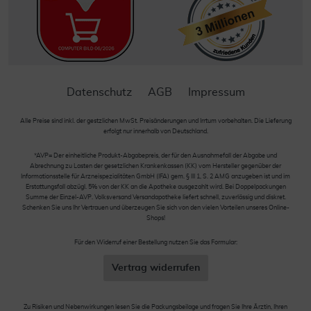
Datenschutz
AGB
Impressum
Alle Preise sind inkl. der gestzlichen MwSt. Preisänderungen und Irrtum vorbehalten. Die Lieferung
erfolgt nur innerhalb von Deutschland.
*AVP= Der einheitliche Produkt-Abgabepreis, der für den Ausnahmefall der Abgabe und
Abrechnung zu Lasten der gesetzlichen Krankenkassen (KK) vom Hersteller gegenüber der
Informationsstelle für Arzneispezialitäten GmbH (IFA) gem. § III 1, S. 2 AMG anzugeben ist und im
Erstattungsfall abzügl. 5% von der KK an die Apotheke ausgezahlt wird. Bei Doppelpackungen
Summe der Einzel-AVP. Volksversand Versandapotheke liefert schnell, zuverlässig und diskret.
Schenken Sie uns Ihr Vertrauen und überzeugen Sie sich von den vielen Vorteilen unseres Online-
Shops!
Für den Widerruf einer Bestellung nutzen Sie das Formular:
Vertrag widerrufen
Zu Risiken und Nebenwirkungen lesen Sie die Packungsbeilage und fragen Sie Ihre Ärztin, Ihren