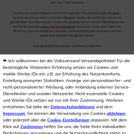
Arzt oder in Ihrer Apotheke.
Alle Besucher unserer Webseite sind herzlich eingeladen, Produktbewertungen abzugeben.
Bewertungen können auch von Personen abgegeben werden, die das Produkt nicht bei uns
gekauft haben. Diese Bewertungen werden nicht gesondert gekennzeichnet. Bitte beachten Sie,
dass alle Bewertungen
unserer Bewertungsrichtlinie
entsprechen müssen. Jede eingehende
Bewertung wird einer sorgfältigen manuellen Authentizitätskontrolle unterzogen und kann
gegebenfalls abgelehnt oder gelöscht werden.
Copyright ©2026 Volksversand - Alle Rechte vorbehalten
❤-lich willkommen bei der Volksversand Versandapotheke! Für die
bestmögliche Webseiten-Erfahrung setzen wir Cookies und
mobile Werbe-IDs ein, z.B. zur Erhöhung des Nutzerkomforts,
Erstellung anonymer Statistiken, Anzeige von personalisierter- und
nicht-personalisierter Werbung, oder Anbindung externer Service-
Dienstleister und sozialer Netzwerke. Nicht essenzielle Cookies
und Werbe-IDs setzen wir nur mit Ihrer Zustimmung. Weiteres
entnehmen Sie bitte der
Datenschutzerklärung
und dem
Impressum
. Sie können die Verwendung von Cookies
ablehnen
oder jederzeit über die
Cookie-Einstellungen
anpassen. Mit dem
Klick auf
Zustimmen
helfen Sie uns, die Seite Ihren individuellen
Bedürfnissen anzupassen und die Nutzerfreundlichkeit stetig zu