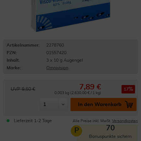
Artikelnummer:
2278760
PZN:
01557420
Inhalt:
3 x 10 g Augengel
Marke:
Omnivision
7,89 €
UVP 9,60 €
17
0.003 kg (2.630,00 € / 1 kg)
In den Warenkorb
Lieferzeit 1-2 Tage
Alle Preise inkl. MwSt.
Versandkosten
70
P
Bonuspunkte sichern