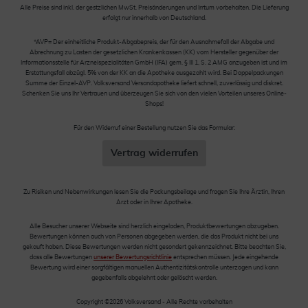
Alle Preise sind inkl. der gestzlichen MwSt. Preisänderungen und Irrtum vorbehalten. Die Lieferung
erfolgt nur innerhalb von Deutschland.
*AVP= Der einheitliche Produkt-Abgabepreis, der für den Ausnahmefall der Abgabe und
Abrechnung zu Lasten der gesetzlichen Krankenkassen (KK) vom Hersteller gegenüber der
Informationsstelle für Arzneispezialitäten GmbH (IFA) gem. § III 1, S. 2 AMG anzugeben ist und im
Erstattungsfall abzügl. 5% von der KK an die Apotheke ausgezahlt wird. Bei Doppelpackungen
Summe der Einzel-AVP. Volksversand Versandapotheke liefert schnell, zuverlässig und diskret.
Schenken Sie uns Ihr Vertrauen und überzeugen Sie sich von den vielen Vorteilen unseres Online-
Shops!
Für den Widerruf einer Bestellung nutzen Sie das Formular:
Vertrag widerrufen
Zu Risiken und Nebenwirkungen lesen Sie die Packungsbeilage und fragen Sie Ihre Ärztin, Ihren
Arzt oder in Ihrer Apotheke.
Alle Besucher unserer Webseite sind herzlich eingeladen, Produktbewertungen abzugeben.
Bewertungen können auch von Personen abgegeben werden, die das Produkt nicht bei uns
gekauft haben. Diese Bewertungen werden nicht gesondert gekennzeichnet. Bitte beachten Sie,
dass alle Bewertungen
unserer Bewertungsrichtlinie
entsprechen müssen. Jede eingehende
Bewertung wird einer sorgfältigen manuellen Authentizitätskontrolle unterzogen und kann
gegebenfalls abgelehnt oder gelöscht werden.
Copyright ©2026 Volksversand - Alle Rechte vorbehalten