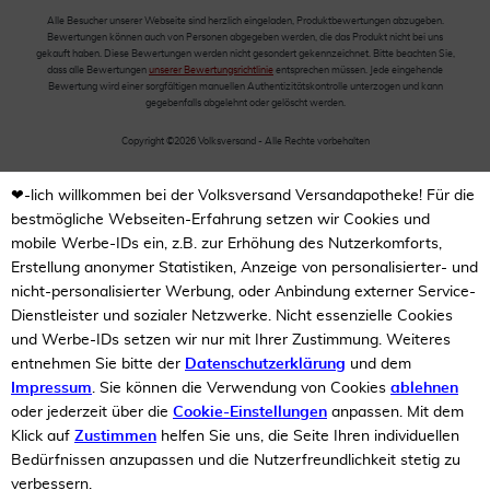
Alle Besucher unserer Webseite sind herzlich eingeladen, Produktbewertungen abzugeben.
Bewertungen können auch von Personen abgegeben werden, die das Produkt nicht bei uns
gekauft haben. Diese Bewertungen werden nicht gesondert gekennzeichnet. Bitte beachten Sie,
dass alle Bewertungen
unserer Bewertungsrichtlinie
entsprechen müssen. Jede eingehende
Bewertung wird einer sorgfältigen manuellen Authentizitätskontrolle unterzogen und kann
gegebenfalls abgelehnt oder gelöscht werden.
Copyright ©2026 Volksversand - Alle Rechte vorbehalten
❤-lich willkommen bei der Volksversand Versandapotheke! Für die
bestmögliche Webseiten-Erfahrung setzen wir Cookies und
mobile Werbe-IDs ein, z.B. zur Erhöhung des Nutzerkomforts,
Erstellung anonymer Statistiken, Anzeige von personalisierter- und
nicht-personalisierter Werbung, oder Anbindung externer Service-
Dienstleister und sozialer Netzwerke. Nicht essenzielle Cookies
und Werbe-IDs setzen wir nur mit Ihrer Zustimmung. Weiteres
entnehmen Sie bitte der
Datenschutzerklärung
und dem
Impressum
. Sie können die Verwendung von Cookies
ablehnen
oder jederzeit über die
Cookie-Einstellungen
anpassen. Mit dem
Klick auf
Zustimmen
helfen Sie uns, die Seite Ihren individuellen
Bedürfnissen anzupassen und die Nutzerfreundlichkeit stetig zu
verbessern.