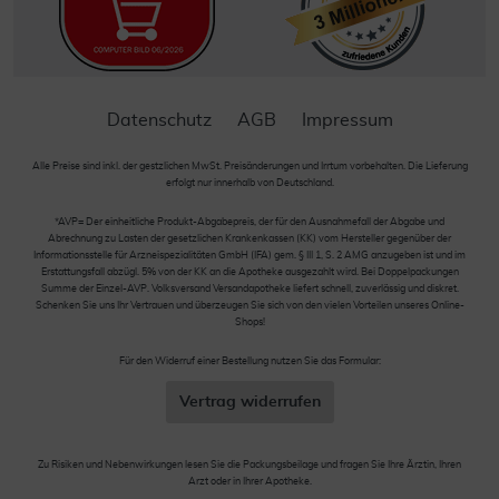
Datenschutz
AGB
Impressum
Alle Preise sind inkl. der gestzlichen MwSt. Preisänderungen und Irrtum vorbehalten. Die Lieferung
erfolgt nur innerhalb von Deutschland.
*AVP= Der einheitliche Produkt-Abgabepreis, der für den Ausnahmefall der Abgabe und
Abrechnung zu Lasten der gesetzlichen Krankenkassen (KK) vom Hersteller gegenüber der
Informationsstelle für Arzneispezialitäten GmbH (IFA) gem. § III 1, S. 2 AMG anzugeben ist und im
Erstattungsfall abzügl. 5% von der KK an die Apotheke ausgezahlt wird. Bei Doppelpackungen
Summe der Einzel-AVP. Volksversand Versandapotheke liefert schnell, zuverlässig und diskret.
Schenken Sie uns Ihr Vertrauen und überzeugen Sie sich von den vielen Vorteilen unseres Online-
Shops!
Für den Widerruf einer Bestellung nutzen Sie das Formular:
Vertrag widerrufen
Zu Risiken und Nebenwirkungen lesen Sie die Packungsbeilage und fragen Sie Ihre Ärztin, Ihren
Arzt oder in Ihrer Apotheke.