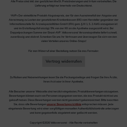
Alle Preise sind inkl. der gestzlichen MwSt. Preisänderungen und Irrtum vorbehalten. Die
Lieferung erfolgt nur innerhalb von Deutschland.
*AVP= Der einheitliche Produkt-Abgabepreis, der für den Ausnahmefall der Abgabe und
Abrechnung zu Lasten der gesetzlichen Krankenkassen (KK) vom Hersteller gegenüber der
Informationsstelle für Arzneispezialitäten GmbH (IFA) gem. § III 1, S. 2 AMG anzugeben ist
und im Erstattungsfall abzügl. 5% von der KK an die Apotheke ausgezahlt wird. Bei
Doppelpackungen Summe der Einzel-AVP. Volksversand Versandapotheke liefert schnell,
zuverlässig und diskret. Schenken Sie uns Ihr Vertrauen und überzeugen Sie sich von den
vielen Vorteilen unseres Online-Shops!
Für den Widerruf einer Bestellung nutzen Sie das Formular:
Vertrag widerrufen
Zu Risiken und Nebenwirkungen lesen Sie die Packungsbeilage und fragen Sie Ihre Ärztin,
Ihren Arzt oder in Ihrer Apotheke.
Alle Besucher unserer Webseite sind herzlich eingeladen, Produktbewertungen abzugeben.
Bewertungen können auch von Personen abgegeben werden, die das Produkt nicht bei uns
gekauft haben. Diese Bewertungen werden nicht gesondert gekennzeichnet. Bitte beachten
Sie, dass alle Bewertungen
unserer Bewertungsrichtlinie
entsprechen müssen. Jede
eingehende Bewertung wird einer sorgfältigen manuellen Authentizitätskontrolle unterzogen
und kann gegebenfalls abgelehnt oder gelöscht werden.
Copyright ©2026 Volksversand - Alle Rechte vorbehalten