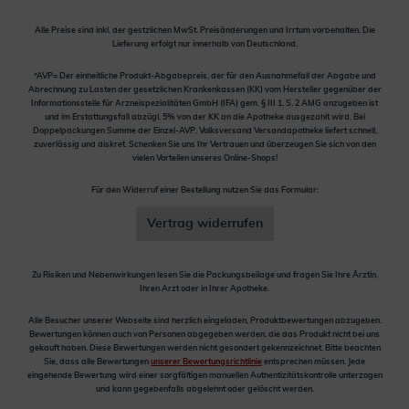
Alle Preise sind inkl. der gestzlichen MwSt. Preisänderungen und Irrtum vorbehalten. Die
Lieferung erfolgt nur innerhalb von Deutschland.
*AVP= Der einheitliche Produkt-Abgabepreis, der für den Ausnahmefall der Abgabe und
Abrechnung zu Lasten der gesetzlichen Krankenkassen (KK) vom Hersteller gegenüber der
Informationsstelle für Arzneispezialitäten GmbH (IFA) gem. § III 1, S. 2 AMG anzugeben ist
und im Erstattungsfall abzügl. 5% von der KK an die Apotheke ausgezahlt wird. Bei
Doppelpackungen Summe der Einzel-AVP. Volksversand Versandapotheke liefert schnell,
zuverlässig und diskret. Schenken Sie uns Ihr Vertrauen und überzeugen Sie sich von den
vielen Vorteilen unseres Online-Shops!
Für den Widerruf einer Bestellung nutzen Sie das Formular:
Vertrag widerrufen
Zu Risiken und Nebenwirkungen lesen Sie die Packungsbeilage und fragen Sie Ihre Ärztin,
Ihren Arzt oder in Ihrer Apotheke.
Alle Besucher unserer Webseite sind herzlich eingeladen, Produktbewertungen abzugeben.
Bewertungen können auch von Personen abgegeben werden, die das Produkt nicht bei uns
gekauft haben. Diese Bewertungen werden nicht gesondert gekennzeichnet. Bitte beachten
Sie, dass alle Bewertungen
unserer Bewertungsrichtlinie
entsprechen müssen. Jede
eingehende Bewertung wird einer sorgfältigen manuellen Authentizitätskontrolle unterzogen
und kann gegebenfalls abgelehnt oder gelöscht werden.