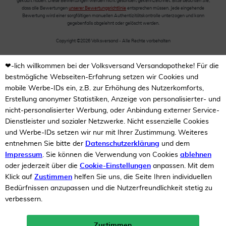
gekauft haben. Diese Bewertungen werden nicht gesondert gekennzeichnet. Bitte beachten Sie,
dass alle Bewertungen
unserer Bewertungsrichtlinie
entsprechen müssen. Jede eingehende
Bewertung wird einer sorgfältigen manuellen Authentizitätskontrolle unterzogen und kann
gegebenfalls abgelehnt oder gelöscht werden.
Copyright ©2026 Volksversand - Alle Rechte vorbehalten
❤-lich willkommen bei der Volksversand Versandapotheke! Für die
bestmögliche Webseiten-Erfahrung setzen wir Cookies und
mobile Werbe-IDs ein, z.B. zur Erhöhung des Nutzerkomforts,
Erstellung anonymer Statistiken, Anzeige von personalisierter- und
nicht-personalisierter Werbung, oder Anbindung externer Service-
Dienstleister und sozialer Netzwerke. Nicht essenzielle Cookies
und Werbe-IDs setzen wir nur mit Ihrer Zustimmung. Weiteres
entnehmen Sie bitte der
Datenschutzerklärung
und dem
Impressum
. Sie können die Verwendung von Cookies
ablehnen
oder jederzeit über die
Cookie-Einstellungen
anpassen. Mit dem
Klick auf
Zustimmen
helfen Sie uns, die Seite Ihren individuellen
Bedürfnissen anzupassen und die Nutzerfreundlichkeit stetig zu
verbessern.
Zustimmen