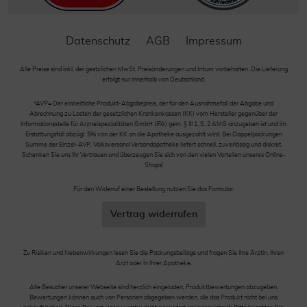
Datenschutz
AGB
Impressum
Alle Preise sind inkl. der gestzlichen MwSt. Preisänderungen und Irrtum vorbehalten. Die Lieferung
erfolgt nur innerhalb von Deutschland.
*AVP= Der einheitliche Produkt-Abgabepreis, der für den Ausnahmefall der Abgabe und
Abrechnung zu Lasten der gesetzlichen Krankenkassen (KK) vom Hersteller gegenüber der
Informationsstelle für Arzneispezialitäten GmbH (IFA) gem. § III 1, S. 2 AMG anzugeben ist und im
Erstattungsfall abzügl. 5% von der KK an die Apotheke ausgezahlt wird. Bei Doppelpackungen
Summe der Einzel-AVP. Volksversand Versandapotheke liefert schnell, zuverlässig und diskret.
Schenken Sie uns Ihr Vertrauen und überzeugen Sie sich von den vielen Vorteilen unseres Online-
Shops!
Für den Widerruf einer Bestellung nutzen Sie das Formular:
Vertrag widerrufen
Zu Risiken und Nebenwirkungen lesen Sie die Packungsbeilage und fragen Sie Ihre Ärztin, Ihren
Arzt oder in Ihrer Apotheke.
Alle Besucher unserer Webseite sind herzlich eingeladen, Produktbewertungen abzugeben.
Bewertungen können auch von Personen abgegeben werden, die das Produkt nicht bei uns