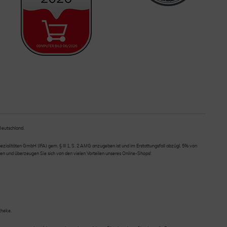
 Deutschland.
ialitäten GmbH (IFA) gem. § III 1, S. 2 AMG anzugeben ist und im Erstattungsfall abzügl. 5% von
en und überzeugen Sie sich von den vielen Vorteilen unseres Online-Shops!
theke.