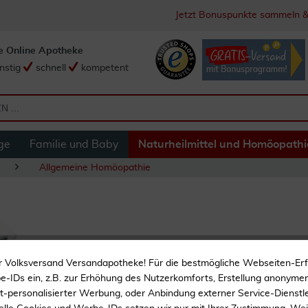
Jetzt Bonuspunkte sammeln &
e Online Apotheke
nstig
schnell
kompetent
ge
Familie und Baby
Naturheilmittel und Homöopathi
Allgemeine Homöopathie
Carmi Cyl Ho Len 
r Volksversand Versandapotheke! Für die bestmögliche Webseiten-Er
-IDs ein, z.B. zur Erhöhung des Nutzerkomforts, Erstellung anonymer 
ht-personalisierter Werbung, oder Anbindung externer Service-Dienstle
Registriertes homöopath