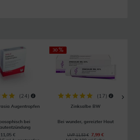
30
32
(
24
)
(
17
)
asia Augentropfen
Zinksalbe BW
posophisch bei
Bei wunder, gereizter Haut
Hom
autentzündung
11,05 €
7,99 €
UVP 11,53 €