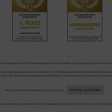
sind inkl. der gestzlichen MwSt. Preisänderungen und Irrtum vorbehalten. Die Lieferung erfolgt nur innerhalb von
 zu Lasten der gesetzlichen Krankenkassen (KK) vom Hersteller gegenüber der Informationsstelle für Arzneispez
nzel-AVP. Volksversand Versandapotheke liefert schnell, zuverlässig und diskret. Schenken Sie uns Ihr Vertrau
Vertrag widerrufen
Für den Widerruf einer Bestellung nutzen Sie das Formular:
siken und Nebenwirkungen lesen Sie die Packungsbeilage und fragen Sie Ihre Ärztin, Ihren Arzt oder in Ihrer Apo