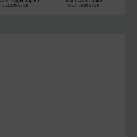
0.5 ml Augentropfen
Inhalt
100 ml Salbe
l
0.1 l
(2.210,00 € / 1 l)
(79,90 € / 1 l)