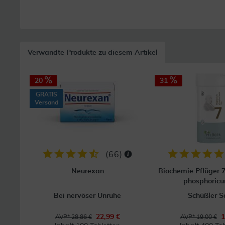
Verwandte Produkte zu diesem Artikel
20
31
GRATIS
Versand
(
66
)
Neurexan
Biochemie Pflüger
phosphoric
Bei nervöser Unruhe
Schüßler S
22,99 €
1
AVP* 28,86 €
AVP* 19,00 €