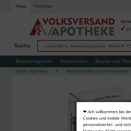
Shop
Ratgeber
Mein
gü
Suche:
Bonusprogramm
Arzneimittel
Beauty und Pfle
Online Apotheke
Naturheilmittel und Homöopathie
❤-lich willkommen bei de
Cookies und mobile Werbe
personalisierter- und nic