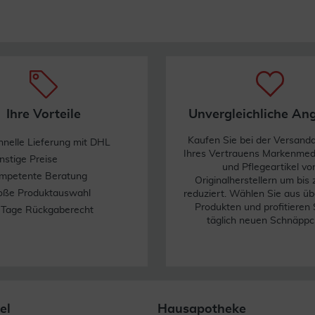
Ihre Vorteile
Unvergleichliche An
Kaufen Sie bei der Versand
hnelle Lieferung mit DHL
Ihres Vertrauens Markenme
nstige Preise
und Pflegeartikel vo
mpetente Beratung
Originalherstellern um bis
oße Produktauswahl
reduziert. Wählen Sie aus üb
Produkten und profitieren 
 Tage Rückgaberecht
täglich neuen Schnäppc
el
Hausapotheke