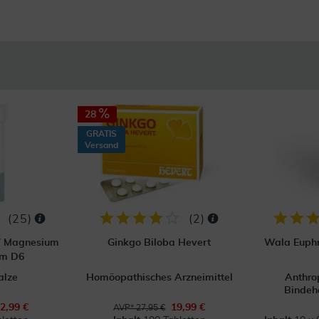
28
GRATIS
Versand
(
25
)
(
2
)
 7 Magnesium
Ginkgo Biloba Hevert
Wala Euphr
um D6
alze
Homöopathisches Arzneimittel
Anthro
Bindeh
2,99 €
19,99 €
AVP* 27,95 €