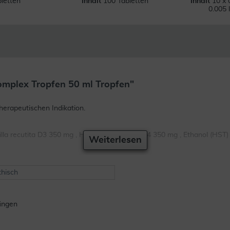
letten
Inhalt
100 Tabletten
Inhalt
10 x 
0.005 
omplex Tropfen 50 ml Tropfen"
erapeutischen Indikation.
lla recutita D3 350 mg , Hyoscyamus niger D4 350 mg , Ethanol (HST)
Weiterlesen
hisch
ingen