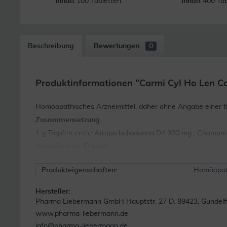
Inhalt
100 Tabletten
Inhalt
400 Tab
Beschreibung
Bewertungen
0
Produktinformationen "Carmi Cyl Ho Len C
Homöopathisches Arzneimittel, daher ohne Angabe einer th
Zusammensetzung
1 g Tropfen enth.: Atropa belladonna D4 300 mg , Chamomi
Hinweis: enth. Ethanol
Produkteigenschaften:
Homöopat
Hersteller:
Pharma Liebermann GmbH Hauptstr. 27 D. 89423, Gundelf
www.pharma-liebermann.de
info@pharma-liebermann.de