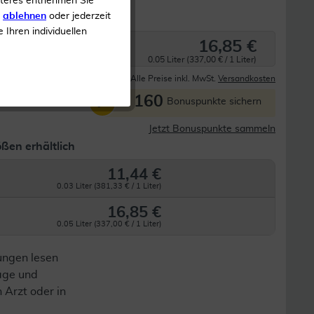
iteres entnehmen Sie
s
ablehnen
oder jederzeit
e Ihren individuellen
16,85 €
0.05 Liter (337,00 € / 1 Liter)
Derzeit nicht lieferbar
Alle Preise inkl. MwSt.
Versandkosten
160
P
Bonuspunkte sichern
Jetzt Bonuspunkte sammeln
ßen erhältlich
11,44 €
0.03 Liter (381,33 € / 1 Liter)
16,85 €
0.05 Liter (337,00 € / 1 Liter)
ungen lesen
lage und
n Arzt oder in