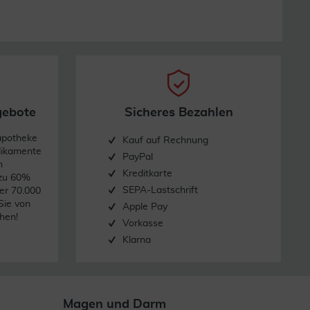
gebote
Sicheres Bezahlen
apotheke
Kauf auf Rechnung
dikamente
PayPal
n
Kreditkarte
 zu 60%
SEPA-Lastschrift
er 70.000
Sie von
Apple Pay
hen!
Vorkasse
Klarna
Magen und Darm