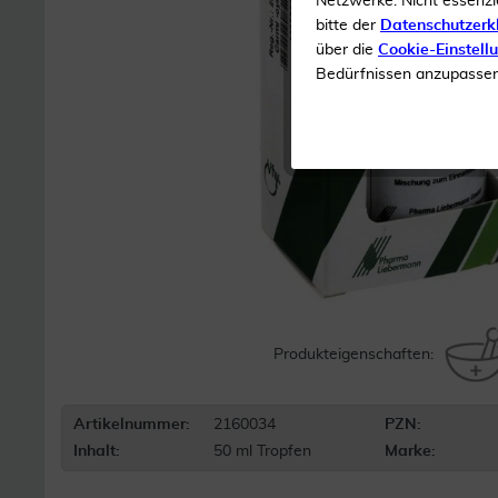
Netzwerke. Nicht essenzi
bitte der
Datenschutzerk
über die
Cookie-Einstell
Bedürfnissen anzupassen 
Produkteigenschaften:
Artikelnummer:
2160034
PZN:
Inhalt:
50 ml Tropfen
Marke: