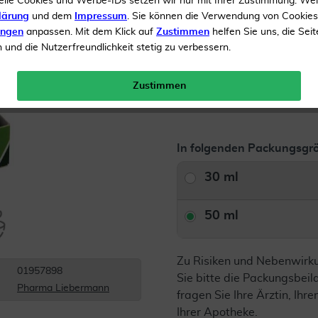
elle Cookies und Werbe-IDs setzen wir nur mit Ihrer Zustimmung. We
Arzneimittel
lärung
und dem
Impressum
. Sie können die Verwendung von Cookie
ungen
anpassen. Mit dem Klick auf
Zustimmen
helfen Sie uns, die Seit
und die Nutzerfreundlichkeit stetig zu verbessern.
Inhalt
50 ml Tropfen
Gratis Versand ab 19 €
Zustimmen
In folgenden Packungsgrö
30 ml
50 ml
Zu Risiken und Nebenwirk
01957898
Sie bitte die Packungsbei
Pharma Liebermann
fragen Sie Ihre Ärztin, Ihre
Ihrer Apotheke.