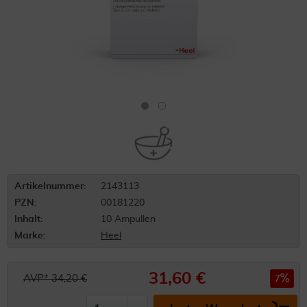
Artikelnummer:
2143113
PZN:
00181220
Inhalt:
10 Ampullen
Marke:
Heel
31,60 €
AVP* 34,20 €
7