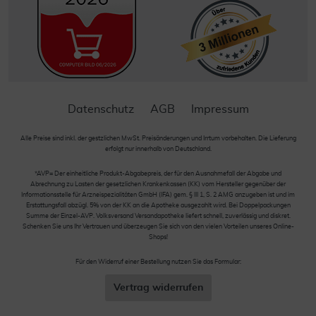
Datenschutz
AGB
Impressum
Alle Preise sind inkl. der gestzlichen MwSt. Preisänderungen und Irrtum vorbehalten. Die Lieferung
erfolgt nur innerhalb von Deutschland.
*AVP= Der einheitliche Produkt-Abgabepreis, der für den Ausnahmefall der Abgabe und
Abrechnung zu Lasten der gesetzlichen Krankenkassen (KK) vom Hersteller gegenüber der
Informationsstelle für Arzneispezialitäten GmbH (IFA) gem. § III 1, S. 2 AMG anzugeben ist und im
Erstattungsfall abzügl. 5% von der KK an die Apotheke ausgezahlt wird. Bei Doppelpackungen
Summe der Einzel-AVP. Volksversand Versandapotheke liefert schnell, zuverlässig und diskret.
Schenken Sie uns Ihr Vertrauen und überzeugen Sie sich von den vielen Vorteilen unseres Online-
Shops!
Für den Widerruf einer Bestellung nutzen Sie das Formular:
Vertrag widerrufen