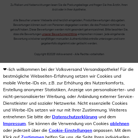
Zu Risiken und Nebenwirkungen lesen Sie die Packungsbeilage und fragen Sie Ihre Ärztin, Ihren
Arzt oder in Ihrer Apotheke.
Alle Besucher unserer Webseite sind herzlich eingeladen, Produktbewertungen abzugeben.
Bewertungen können auch von Personen abgegeben werden, die das Produkt nicht bei uns
gekauft haben. Diese Bewertungen werden nicht gesondert gekennzeichnet. Bitte beachten Sie,
dass alle Bewertungen
unserer Bewertungsrichtlinie
entsprechen müssen. Jede eingehende
Bewertung wird einer sorgfältigen manuellen Authentizitätskontrolle unterzogen und kann
gegebenfalls abgelehnt oder gelöscht werden.
Copyright ©2026 Volksversand - Alle Rechte vorbehalten
❤-lich willkommen bei der Volksversand Versandapotheke! Für die
bestmögliche Webseiten-Erfahrung setzen wir Cookies und
mobile Werbe-IDs ein, z.B. zur Erhöhung des Nutzerkomforts,
Erstellung anonymer Statistiken, Anzeige von personalisierter- und
nicht-personalisierter Werbung, oder Anbindung externer Service-
Dienstleister und sozialer Netzwerke. Nicht essenzielle Cookies
und Werbe-IDs setzen wir nur mit Ihrer Zustimmung. Weiteres
entnehmen Sie bitte der
Datenschutzerklärung
und dem
Impressum
. Sie können die Verwendung von Cookies
ablehnen
oder jederzeit über die
Cookie-Einstellungen
anpassen. Mit dem
Klick auf
Zustimmen
helfen Sie uns, die Seite Ihren individuellen