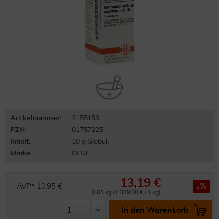
Artikelnummer:
2155158
PZN:
01757225
Inhalt:
10 g Globuli
Marke:
DHU
13,19 €
AVP* 13,95 €
5
0.01 kg (1.319,00 € / 1 kg)
In den Warenkorb