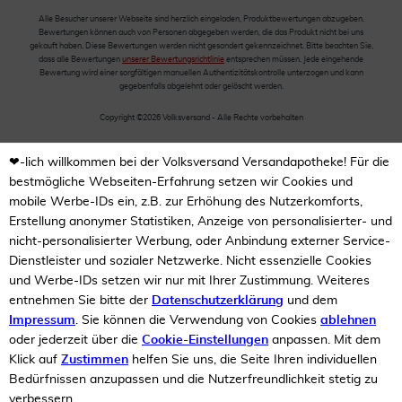
Alle Besucher unserer Webseite sind herzlich eingeladen, Produktbewertungen abzugeben.
Bewertungen können auch von Personen abgegeben werden, die das Produkt nicht bei uns
gekauft haben. Diese Bewertungen werden nicht gesondert gekennzeichnet. Bitte beachten Sie,
dass alle Bewertungen
unserer Bewertungsrichtlinie
entsprechen müssen. Jede eingehende
Bewertung wird einer sorgfältigen manuellen Authentizitätskontrolle unterzogen und kann
gegebenfalls abgelehnt oder gelöscht werden.
Copyright ©2026 Volksversand - Alle Rechte vorbehalten
❤-lich willkommen bei der Volksversand Versandapotheke! Für die
bestmögliche Webseiten-Erfahrung setzen wir Cookies und
mobile Werbe-IDs ein, z.B. zur Erhöhung des Nutzerkomforts,
Erstellung anonymer Statistiken, Anzeige von personalisierter- und
nicht-personalisierter Werbung, oder Anbindung externer Service-
Dienstleister und sozialer Netzwerke. Nicht essenzielle Cookies
und Werbe-IDs setzen wir nur mit Ihrer Zustimmung. Weiteres
entnehmen Sie bitte der
Datenschutzerklärung
und dem
Impressum
. Sie können die Verwendung von Cookies
ablehnen
oder jederzeit über die
Cookie-Einstellungen
anpassen. Mit dem
Klick auf
Zustimmen
helfen Sie uns, die Seite Ihren individuellen
Bedürfnissen anzupassen und die Nutzerfreundlichkeit stetig zu
verbessern.