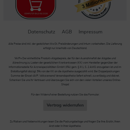
Datenschutz
AGB
Impressum
Alle Preise sind inkl. der gestzlichen MwSt. Preisänderungen und Irrtum vorbehalten. Die Lieferung
erfolgt nur innerhalb von Deutschland.
*AVP= Der einheitliche Produkt-Abgabepreis, der für den Ausnahmefall der Abgabe und
Abrechnung zu Lasten der gesetzlichen Krankenkassen (KK) vom Hersteller gegenüber der
Informationsstelle für Arzneispezialitäten GmbH (IFA) gem. § III 1, S. 2 AMG anzugeben ist und im
Erstattungsfall abzügl. 5% von der KK an die Apotheke ausgezahlt wird. Bei Doppelpackungen
Summe der Einzel-AVP. Volksversand Versandapotheke liefert schnell, zuverlässig und diskret.
Schenken Sie uns Ihr Vertrauen und überzeugen Sie sich von den vielen Vorteilen unseres Online-
Shops!
Für den Widerruf einer Bestellung nutzen Sie das Formular:
Vertrag widerrufen
Zu Risiken und Nebenwirkungen lesen Sie die Packungsbeilage und fragen Sie Ihre Ärztin, Ihren
Arzt oder in Ihrer Apotheke.