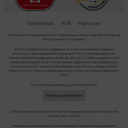
Datenschutz
AGB
Impressum
Alle Preise sind inkl. der gestzlichen MwSt. Preisänderungen und Irrtum vorbehalten. Die Lieferung
erfolgt nur innerhalb von Deutschland.
*AVP= Der einheitliche Produkt-Abgabepreis, der für den Ausnahmefall der Abgabe und
Abrechnung zu Lasten der gesetzlichen Krankenkassen (KK) vom Hersteller gegenüber der
Informationsstelle für Arzneispezialitäten GmbH (IFA) gem. § III 1, S. 2 AMG anzugeben ist und im
Erstattungsfall abzügl. 5% von der KK an die Apotheke ausgezahlt wird. Bei Doppelpackungen
Summe der Einzel-AVP. Volksversand Versandapotheke liefert schnell, zuverlässig und diskret.
Schenken Sie uns Ihr Vertrauen und überzeugen Sie sich von den vielen Vorteilen unseres Online-
Shops!
Für den Widerruf einer Bestellung nutzen Sie das Formular:
Vertrag widerrufen
Zu Risiken und Nebenwirkungen lesen Sie die Packungsbeilage und fragen Sie Ihre Ärztin, Ihren
Arzt oder in Ihrer Apotheke.
Alle Besucher unserer Webseite sind herzlich eingeladen, Produktbewertungen abzugeben.