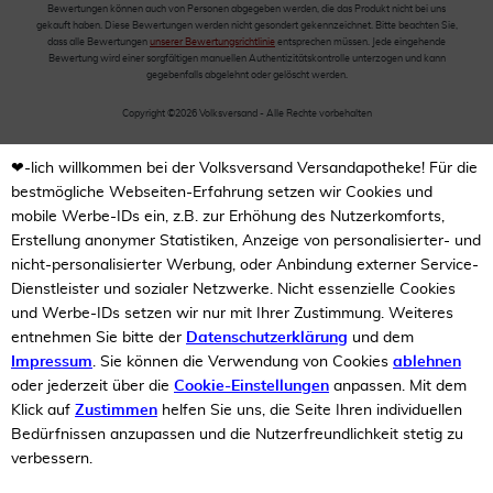
Bewertungen können auch von Personen abgegeben werden, die das Produkt nicht bei uns
gekauft haben. Diese Bewertungen werden nicht gesondert gekennzeichnet. Bitte beachten Sie,
dass alle Bewertungen
unserer Bewertungsrichtlinie
entsprechen müssen. Jede eingehende
Bewertung wird einer sorgfältigen manuellen Authentizitätskontrolle unterzogen und kann
gegebenfalls abgelehnt oder gelöscht werden.
Copyright ©2026 Volksversand - Alle Rechte vorbehalten
❤-lich willkommen bei der Volksversand Versandapotheke! Für die
bestmögliche Webseiten-Erfahrung setzen wir Cookies und
mobile Werbe-IDs ein, z.B. zur Erhöhung des Nutzerkomforts,
Erstellung anonymer Statistiken, Anzeige von personalisierter- und
nicht-personalisierter Werbung, oder Anbindung externer Service-
Dienstleister und sozialer Netzwerke. Nicht essenzielle Cookies
und Werbe-IDs setzen wir nur mit Ihrer Zustimmung. Weiteres
entnehmen Sie bitte der
Datenschutzerklärung
und dem
Impressum
. Sie können die Verwendung von Cookies
ablehnen
oder jederzeit über die
Cookie-Einstellungen
anpassen. Mit dem
Klick auf
Zustimmen
helfen Sie uns, die Seite Ihren individuellen
Bedürfnissen anzupassen und die Nutzerfreundlichkeit stetig zu
verbessern.