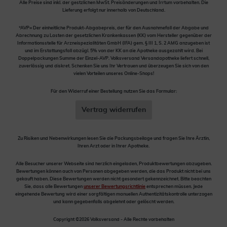
Alle Preise sind inkl. der gestzlichen MwSt. Preisänderungen und Irrtum vorbehalten. Die
Lieferung erfolgt nur innerhalb von Deutschland.
*AVP= Der einheitliche Produkt-Abgabepreis, der für den Ausnahmefall der Abgabe und
Abrechnung zu Lasten der gesetzlichen Krankenkassen (KK) vom Hersteller gegenüber der
Informationsstelle für Arzneispezialitäten GmbH (IFA) gem. § III 1, S. 2 AMG anzugeben ist
und im Erstattungsfall abzügl. 5% von der KK an die Apotheke ausgezahlt wird. Bei
Doppelpackungen Summe der Einzel-AVP. Volksversand Versandapotheke liefert schnell,
zuverlässig und diskret. Schenken Sie uns Ihr Vertrauen und überzeugen Sie sich von den
vielen Vorteilen unseres Online-Shops!
Für den Widerruf einer Bestellung nutzen Sie das Formular:
Vertrag widerrufen
Zu Risiken und Nebenwirkungen lesen Sie die Packungsbeilage und fragen Sie Ihre Ärztin,
Ihren Arzt oder in Ihrer Apotheke.
Alle Besucher unserer Webseite sind herzlich eingeladen, Produktbewertungen abzugeben.
Bewertungen können auch von Personen abgegeben werden, die das Produkt nicht bei uns
gekauft haben. Diese Bewertungen werden nicht gesondert gekennzeichnet. Bitte beachten
Sie, dass alle Bewertungen
unserer Bewertungsrichtlinie
entsprechen müssen. Jede
eingehende Bewertung wird einer sorgfältigen manuellen Authentizitätskontrolle unterzogen
und kann gegebenfalls abgelehnt oder gelöscht werden.
Copyright ©2026 Volksversand - Alle Rechte vorbehalten