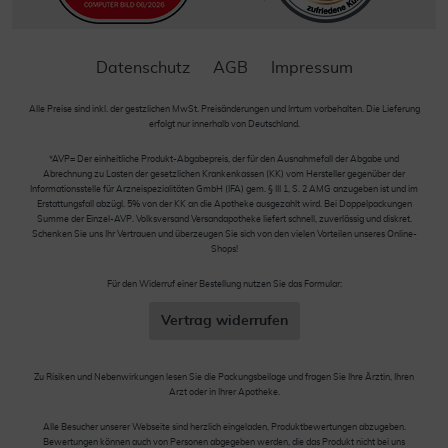
Datenschutz
AGB
Impressum
Alle Preise sind inkl. der gestzlichen MwSt. Preisänderungen und Irrtum vorbehalten. Die Lieferung
erfolgt nur innerhalb von Deutschland.
*AVP= Der einheitliche Produkt-Abgabepreis, der für den Ausnahmefall der Abgabe und
Abrechnung zu Lasten der gesetzlichen Krankenkassen (KK) vom Hersteller gegenüber der
Informationsstelle für Arzneispezialitäten GmbH (IFA) gem. § III 1, S. 2 AMG anzugeben ist und im
Erstattungsfall abzügl. 5% von der KK an die Apotheke ausgezahlt wird. Bei Doppelpackungen
Summe der Einzel-AVP. Volksversand Versandapotheke liefert schnell, zuverlässig und diskret.
Schenken Sie uns Ihr Vertrauen und überzeugen Sie sich von den vielen Vorteilen unseres Online-
Shops!
Für den Widerruf einer Bestellung nutzen Sie das Formular:
Vertrag widerrufen
Zu Risiken und Nebenwirkungen lesen Sie die Packungsbeilage und fragen Sie Ihre Ärztin, Ihren
Arzt oder in Ihrer Apotheke.
Alle Besucher unserer Webseite sind herzlich eingeladen, Produktbewertungen abzugeben.
Bewertungen können auch von Personen abgegeben werden, die das Produkt nicht bei uns