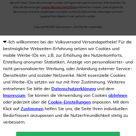
gekauft haben. Diese Bewertungen werden nicht gesondert gekennzeichnet. Bitte beachten Sie,
dass alle Bewertungen
unserer Bewertungsrichtlinie
entsprechen müssen. Jede eingehende
Bewertung wird einer sorgfältigen manuellen Authentizitätskontrolle unterzogen und kann
gegebenfalls abgelehnt oder gelöscht werden.
Copyright ©2026 Volksversand - Alle Rechte vorbehalten
❤-lich willkommen bei der Volksversand Versandapotheke! Für die
bestmögliche Webseiten-Erfahrung setzen wir Cookies und
mobile Werbe-IDs ein, z.B. zur Erhöhung des Nutzerkomforts,
Erstellung anonymer Statistiken, Anzeige von personalisierter- und
nicht-personalisierter Werbung, oder Anbindung externer Service-
Dienstleister und sozialer Netzwerke. Nicht essenzielle Cookies
und Werbe-IDs setzen wir nur mit Ihrer Zustimmung. Weiteres
entnehmen Sie bitte der
Datenschutzerklärung
und dem
Impressum
. Sie können die Verwendung von Cookies
ablehnen
oder jederzeit über die
Cookie-Einstellungen
anpassen. Mit dem
Klick auf
Zustimmen
helfen Sie uns, die Seite Ihren individuellen
Bedürfnissen anzupassen und die Nutzerfreundlichkeit stetig zu
verbessern.