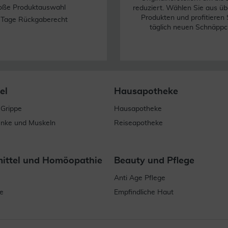
oße Produktauswahl
reduziert. Wählen Sie aus üb
Produkten und profitieren 
 Tage Rückgaberecht
täglich neuen Schnäppc
el
Hausapotheke
 Grippe
Hausapotheke
enke und Muskeln
Reiseapotheke
mittel und Homöopathie
Beauty und Pflege
Anti Age Pflege
e
Empfindliche Haut