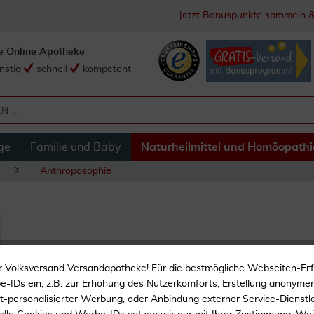
Jetzt Bonuspunkte sammeln &
e Online Apotheke
nstig
schnell
kompetent
ge
Familie und Baby
Naturheilmittel und Homöopathi
Anthroposophie
Weleda Sambucus 
r Volksversand Versandapotheke! Für die bestmögliche Webseiten-Er
-IDs ein, z.B. zur Erhöhung des Nutzerkomforts, Erstellung anonymer 
ht-personalisierter Werbung, oder Anbindung externer Service-Dienstle
Homöopathisches Arznei