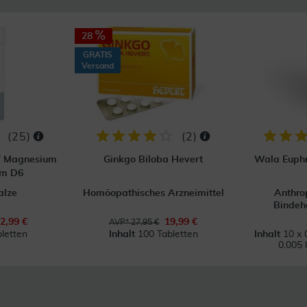
28
GRATIS
Versand
(
25
)
(
2
)
 7 Magnesium
Ginkgo Biloba Hevert
Wala Euphr
um D6
alze
Homöopathisches Arzneimittel
Anthro
Bindeh
2,99 €
19,99 €
AVP* 27,95 €
letten
Inhalt
100 Tabletten
Inhalt
10 x 
0.005 