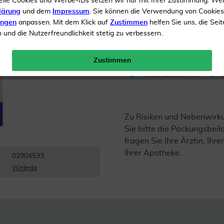
elle Cookies und Werbe-IDs setzen wir nur mit Ihrer Zustimmung. We
lärung
und dem
Impressum
. Sie können die Verwendung von Cookie
Inhalt
50 ml Dilution
ungen
anpassen. Mit dem Klick auf
Zustimmen
helfen Sie uns, die Seit
und die Nutzerfreundlichkeit stetig zu verbessern.
Menge:
Zustimmen
Versandkostenfrei
Zu Risiken und Nebenwirk
Sie bitte die Packungsbei
fragen Sie Ihre Ärztin, Ihre
Ihrer Apotheke.
02904533
Weleda