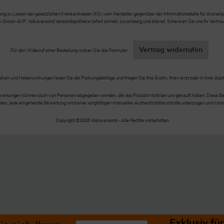
 zu Lasten der gesetzlichen Krankenkassen (KK) vom Hersteller gegenüber der Informationsstelle für Arzneispez
nzel-AVP. Volksversand Versandapotheke liefert schnell, zuverlässig und diskret. Schenken Sie uns Ihr Vertrau
Vertrag widerrufen
Für den Widerruf einer Bestellung nutzen Sie das Formular:
siken und Nebenwirkungen lesen Sie die Packungsbeilage und fragen Sie Ihre Ärztin, Ihren Arzt oder in Ihrer Apo
wertungen können auch von Personen abgegeben werden, die das Produkt nicht bei uns gekauft haben. Diese Be
en. Jede eingehende Bewertung wird einer sorgfältigen manuellen Authentizitätskontrolle unterzogen und kann
Copyright ©2026 Volksversand - Alle Rechte vorbehalten
Exklusiv f