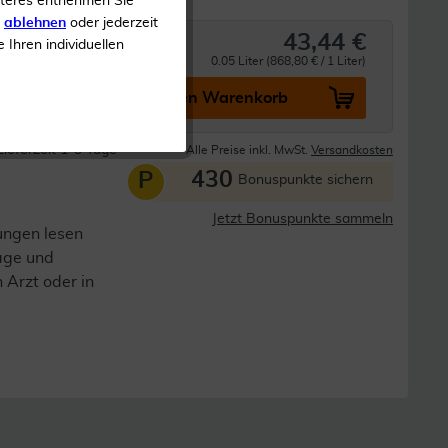
iteres entnehmen Sie
s
ablehnen
oder jederzeit
43,44 €
e Ihren individuellen
0.05 Liter (868,80 € / 1 Liter)
In den Warenkorb
Lieferzeit 1-3 Tage
Alle Preise inkl. MwSt.
Versandkosten
430
P
Bonuspunkte sichern
Jetzt Bonuspunkte sammeln
ungen lesen
lage und
n Arzt oder in