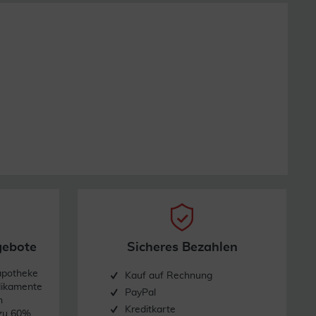
gebote
Sicheres Bezahlen
apotheke
Kauf auf Rechnung
dikamente
PayPal
n
Kreditkarte
 zu 60%