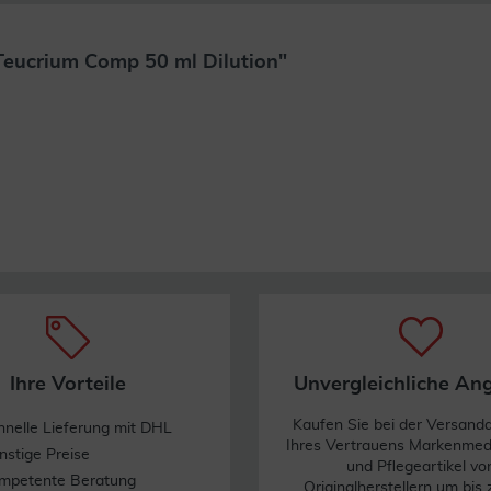
eucrium Comp 50 ml Dilution"
Weiterlesen
Ihre Vorteile
Unvergleichliche An
Kaufen Sie bei der Versand
hnelle Lieferung mit DHL
Ihres Vertrauens Markenme
nstige Preise
und Pflegeartikel vo
mpetente Beratung
Originalherstellern um bis