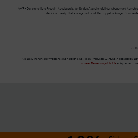
*AVP= Der einheitliche Produkt-Abgabepreis, der für den Ausnahmefall der Abgabe und Abrechnung
der KK an die Apotheke ausgezahlt wird. Bei Doppelpackungen Summe der Ei
Zu Ri
Alle Besucher unserer Webseite sind herzlich eingeladen, Produktbewertungen abzugeben. Be
unserer Bewertungsrichtlinie
entsprechen müss