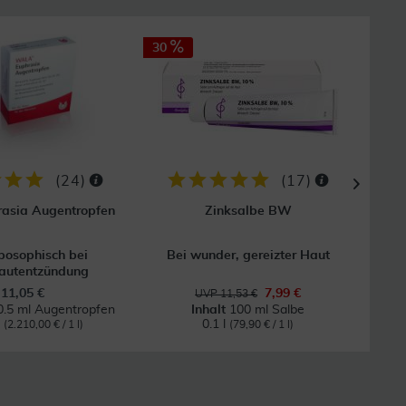
30
32
(
24
)
(
17
)
asia Augentropfen
Zinksalbe BW
posophisch bei
Bei wunder, gereizter Haut
Hom
autentzündung
11,05 €
7,99 €
UVP 11,53 €
0.5 ml Augentropfen
Inhalt
100 ml Salbe
l
0.1 l
(2.210,00 € / 1 l)
(79,90 € / 1 l)