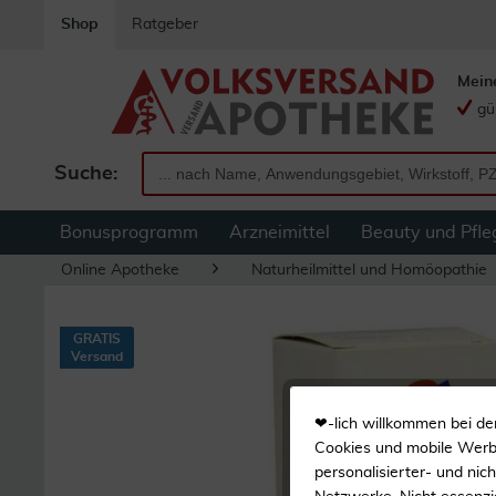
Shop
Ratgeber
Mein
gü
Suche:
Bonusprogramm
Arzneimittel
Beauty und Pfle
Online Apotheke
Naturheilmittel und Homöopathie
GRATIS
Versand
❤-lich willkommen bei de
Cookies und mobile Werbe
personalisierter- und nic