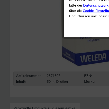
Netzwerke. Nicht essenzi
bitte der
Datenschutzerk
über die
Cookie-Einstell
Bedürfnissen anzupassen 
Artikelnummer:
2371607
PZN:
Inhalt:
50 ml Dilution
Marke:
Verwandte Produkte zu diesem Artikel