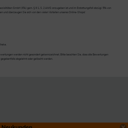
ialitäten GmbH (IFA) gem. § III 1, S. 2 AMG anzugeben ist und im Erstattungsfall abzügl. 5% von
en und überzeugen Sie sich von den vielen Vorteilen unseres Online-Shops!
theke.
wertungen werden nicht gesondert gekennzeichnet. Bitte beachten Sie, dass alle Bewertungen
 gegebenfalls abgelehnt oder gelöscht werden.
ür Neukunden