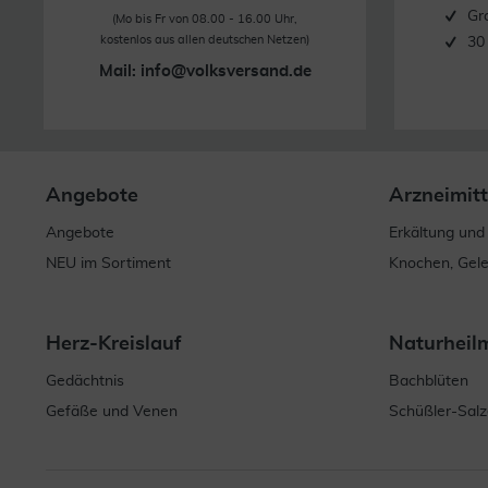
Gr
(Mo bis Fr von 08.00 - 16.00 Uhr,
kostenlos aus allen deutschen Netzen)
30
Mail:
info@volksversand.de
Angebote
Arzneimitt
Angebote
Erkältung und
NEU im Sortiment
Knochen, Gel
Herz-Kreislauf
Naturheil
Gedächtnis
Bachblüten
Gefäße und Venen
Schüßler-Salz