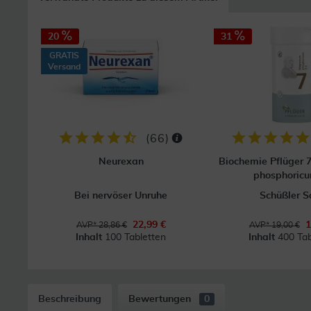
20
31
GRATIS
Versand
(
66
)
Neurexan
Biochemie Pflüger
phosphoric
Bei nervöser Unruhe
Schüßler S
22,99 €
1
AVP* 28,86 €
AVP* 19,00 €
Inhalt
100 Tabletten
Inhalt
400 Tab
Beschreibung
Bewertungen
0