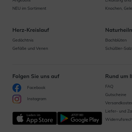
Angebote
Erkältung und
NEU im Sortiment
Knochen, Gel
Herz-Kreislauf
Naturheil
Gedächtnis
Bachblüten
Gefäße und Venen
Schüßler-Salz
Folgen Sie uns auf
Rund um I
FAQ
Facebook
Gutscheine
Instagram
Versandkoste
Liefer- und Z
Widerrufsrech