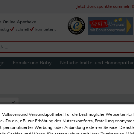
Jetzt Bonuspunkte sammeln &
e Online Apotheke
nstig
schnell
kompetent
ge
Familie und Baby
Naturheilmittel und Homöopathi
r Volksversand Versandapotheke! Für die bestmögliche Webseiten-Er
-IDs ein, z.B. zur Erhöhung des Nutzerkomforts, Erstellung anonymer 
ht-personalisierter Werbung, oder Anbindung externer Service-Dienstle