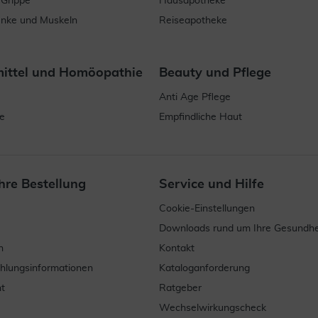
 Grippe
Hausapotheke
enke und Muskeln
Reiseapotheke
mittel und Homöopathie
Beauty und Pflege
Anti Age Pflege
e
Empfindliche Haut
hre Bestellung
Service und Hilfe
Cookie-Einstellungen
Downloads rund um Ihre Gesundhe
n
Kontakt
ahlungsinformationen
Kataloganforderung
t
Ratgeber
Wechselwirkungscheck