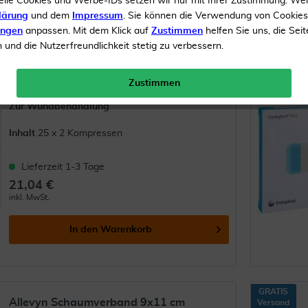
elle Cookies und Werbe-IDs setzen wir nur mit Ihrer Zustimmung. We
5
10
...
13
lärung
und dem
Impressum
. Sie können die Verwendung von Cookie
ungen
anpassen. Mit dem Klick auf
Zustimmen
helfen Sie uns, die Seit
und die Nutzerfreundlichkeit stetig zu verbessern.
GRATIS
Es Kompressen Steril 10 X 10 cm 8
Versand
Fach 25 X 2...
Zustimmen
Zur Wundbehandlung
Inhalt
25 x 2 Kompressen
Lieferzeit 1-3 Tage
21,04 €
inkl. MwSt.
In den
Warenkorb
GRATIS
Allevyn Schaumverband 9x11 cm
Versand