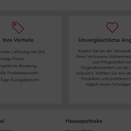
Ihre Vorteile
Unvergleichliche An
Kaufen Sie bei der Versand
hnelle Lieferung mit DHL
Ihres Vertrauens Markenme
nstige Preise
und Pflegeartikel vo
mpetente Beratung
Originalherstellern um bis
oße Produktauswahl
reduziert. Wählen Sie aus üb
Produkten und profitieren 
 Tage Rückgaberecht
täglich neuen Schnäppc
el
Hausapotheke