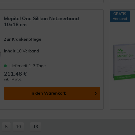
GRATIS
Mepitel One Silikon Netzverband
Versand
10x18 cm
Zur Krankenpflege
Inhalt
10 Verband
Lieferzeit 1-3 Tage
211,48 €
inkl. MwSt.
In den
Warenkorb
5
10
...
13