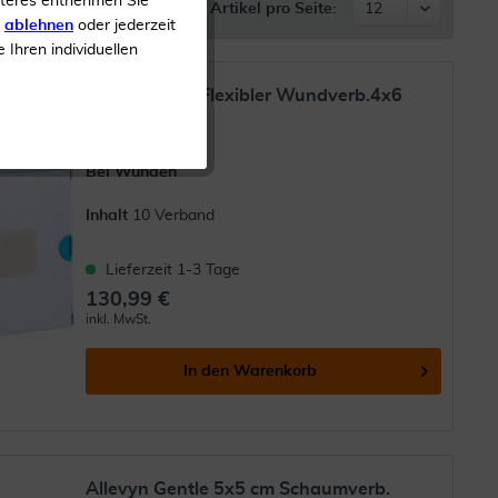
iteres entnehmen Sie
Artikel pro Seite:
s
ablehnen
oder jederzeit
e Ihren individuellen
Comfeel Plus Flexibler Wundverb.4x6
cm 3146
Bei Wunden
Inhalt
10 Verband
Lieferzeit 1-3 Tage
130,99 €
inkl. MwSt.
In den
Warenkorb
Allevyn Gentle 5x5 cm Schaumverb.