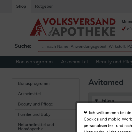
Shop
Ratgeber
Mein
gü
Suche:
Bonusprogramm
Arzneimittel
Beauty und Pfle
Avitamed
Bonusprogramm
Arzneimittel
Filtern
Beauty und Pflege
❤-lich willkommen bei de
Familie und Baby
Avitamed
Cookies und mobile Werbe
Naturheilmittel und
personalisierter- und nic
Homöopathie