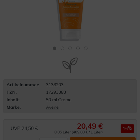
Artikelnummer:
3138203
PZN:
17293383
Inhalt:
50 ml Creme
Marke:
Avene
20,49 €
UVP 24,50 €
16
0.05 Liter (409,80 € / 1 Liter)