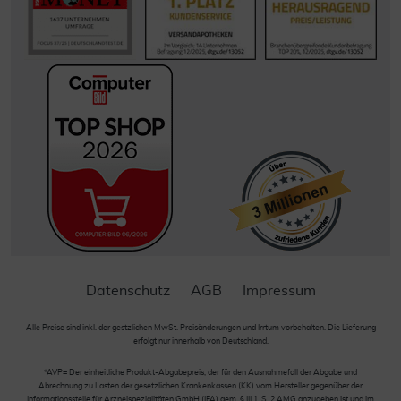
Datenschutz
AGB
Impressum
Alle Preise sind inkl. der gestzlichen MwSt. Preisänderungen und Irrtum vorbehalten. Die Lieferung
erfolgt nur innerhalb von Deutschland.
*AVP= Der einheitliche Produkt-Abgabepreis, der für den Ausnahmefall der Abgabe und
Abrechnung zu Lasten der gesetzlichen Krankenkassen (KK) vom Hersteller gegenüber der
Informationsstelle für Arzneispezialitäten GmbH (IFA) gem. § III 1, S. 2 AMG anzugeben ist und im