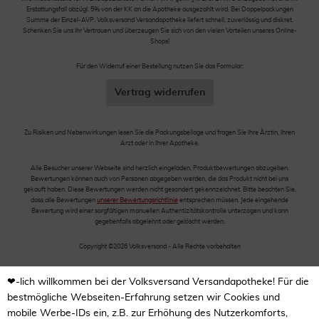
Erstattungsfall abzügl. 5% von der KK an die Apotheke ausgezahlt wird. Bei Doppelpackungen
Summe der Einzel-AVP. Volksversand Versandapotheke liefert schnell, zuverlässig und diskret.
Schenken Sie uns Ihr Vertrauen und überzeugen Sie sich von den vielen Vorteilen unseres Online-
Shops!
Für den Widerruf einer Bestellung nutzen Sie das Formular:
Vertrag widerrufen
Zu Risiken und Nebenwirkungen lesen Sie die Packungsbeilage und fragen Sie Ihre Ärztin, Ihren
Arzt oder in Ihrer Apotheke.
Alle Besucher unserer Webseite sind herzlich eingeladen, Produktbewertungen abzugeben.
Bewertungen können auch von Personen abgegeben werden, die das Produkt nicht bei uns
gekauft haben. Diese Bewertungen werden nicht gesondert gekennzeichnet. Bitte beachten Sie,
dass alle Bewertungen
unserer Bewertungsrichtlinie
entsprechen müssen. Jede eingehende
Bewertung wird einer sorgfältigen manuellen Authentizitätskontrolle unterzogen und kann
gegebenfalls abgelehnt oder gelöscht werden.
Copyright ©2026 Volksversand - Alle Rechte vorbehalten
❤-lich willkommen bei der Volksversand Versandapotheke! Für die
bestmögliche Webseiten-Erfahrung setzen wir Cookies und
mobile Werbe-IDs ein, z.B. zur Erhöhung des Nutzerkomforts,