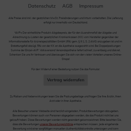
Datenschutz
AGB
Impressum
Alle Preise sind inkl. der gestzlichen MwSt. Preisänderungen und Irrtum vorbehalten. Die Lieferung
erfolgt nur innerhalb von Deutschland.
*AVP= Der einheitliche Produkt-Abgabepreis, der für den Ausnahmefall der Abgabe und
Abrechnung zu Lasten der gesetzlichen Krankenkassen (KK) vom Hersteller gegenüber der
Informationsstelle für Arzneispezialitäten GmbH (IFA) gem. § III 1, S. 2 AMG anzugeben ist und im
Erstattungsfall abzügl. 5% von der KK an die Apotheke ausgezahlt wird. Bei Doppelpackungen
Summe der Einzel-AVP. Volksversand Versandapotheke liefert schnell, zuverlässig und diskret.
Schenken Sie uns Ihr Vertrauen und überzeugen Sie sich von den vielen Vorteilen unseres Online-
Shops!
Für den Widerruf einer Bestellung nutzen Sie das Formular:
Vertrag widerrufen
Zu Risiken und Nebenwirkungen lesen Sie die Packungsbeilage und fragen Sie Ihre Ärztin, Ihren
Arzt oder in Ihrer Apotheke.
Alle Besucher unserer Webseite sind herzlich eingeladen, Produktbewertungen abzugeben.
Bewertungen können auch von Personen abgegeben werden, die das Produkt nicht bei uns
gekauft haben. Diese Bewertungen werden nicht gesondert gekennzeichnet. Bitte beachten Sie,
dass alle Bewertungen
unserer Bewertungsrichtlinie
entsprechen müssen. Jede eingehende
Bewertung wird einer sorgfältigen manuellen Authentizitätskontrolle unterzogen und kann