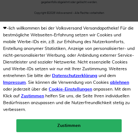
gegebenfalls abgelehnt oder gelöscht werden.
Copyright ©2026 Volksversand - Alle Rechte vorbehalten
❤-lich willkommen bei der Volksversand Versandapotheke! Für die
bestmögliche Webseiten-Erfahrung setzen wir Cookies und
mobile Werbe-IDs ein, z.B. zur Erhöhung des Nutzerkomforts,
Erstellung anonymer Statistiken, Anzeige von personalisierter- und
nicht-personalisierter Werbung, oder Anbindung externer Service-
Dienstleister und sozialer Netzwerke. Nicht essenzielle Cookies
und Werbe-IDs setzen wir nur mit Ihrer Zustimmung. Weiteres
entnehmen Sie bitte der
Datenschutzerklärung
und dem
Impressum
. Sie können die Verwendung von Cookies
ablehnen
oder jederzeit über die
Cookie-Einstellungen
anpassen. Mit dem
Klick auf
Zustimmen
helfen Sie uns, die Seite Ihren individuellen
Bedürfnissen anzupassen und die Nutzerfreundlichkeit stetig zu
verbessern.
Zustimmen
Neukunden-Rabatt ab 49€!
10%
mehr erfahren >