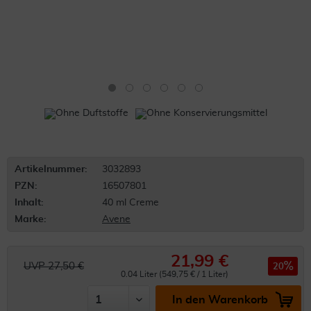
Artikelnummer:
3032893
PZN:
16507801
Inhalt:
40 ml Creme
Marke:
Avene
21,99 €
UVP 27,50 €
20
0.04 Liter (549,75 € / 1 Liter)
In den Warenkorb