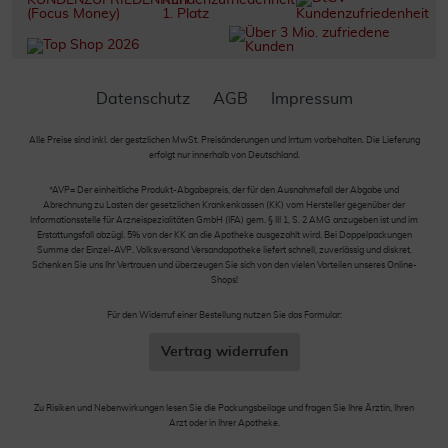
Datenschutz
AGB
Impressum
Alle Preise sind inkl. der gestzlichen MwSt. Preisänderungen und Irrtum vorbehalten. Die Lieferung
erfolgt nur innerhalb von Deutschland.
*AVP= Der einheitliche Produkt-Abgabepreis, der für den Ausnahmefall der Abgabe und
Abrechnung zu Lasten der gesetzlichen Krankenkassen (KK) vom Hersteller gegenüber der
Informationsstelle für Arzneispezialitäten GmbH (IFA) gem. § III 1, S. 2 AMG anzugeben ist und im
Erstattungsfall abzügl. 5% von der KK an die Apotheke ausgezahlt wird. Bei Doppelpackungen
Summe der Einzel-AVP. Volksversand Versandapotheke liefert schnell, zuverlässig und diskret.
Schenken Sie uns Ihr Vertrauen und überzeugen Sie sich von den vielen Vorteilen unseres Online-
Shops!
Für den Widerruf einer Bestellung nutzen Sie das Formular:
Vertrag widerrufen
Zu Risiken und Nebenwirkungen lesen Sie die Packungsbeilage und fragen Sie Ihre Ärztin, Ihren
Arzt oder in Ihrer Apotheke.