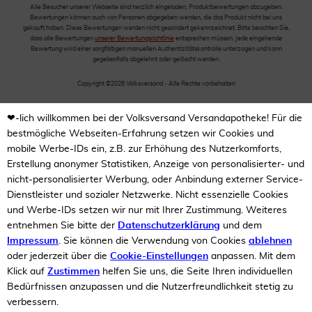
Alle Besucher unserer Webseite sind herzlich eingeladen, Produktbewertungen abzugeben.
Bewertungen können auch von Personen abgegeben werden, die das Produkt nicht bei uns
gekauft haben. Diese Bewertungen werden nicht gesondert gekennzeichnet. Bitte beachten Sie,
dass alle Bewertungen
unserer Bewertungsrichtlinie
entsprechen müssen. Jede eingehende
Bewertung wird einer sorgfältigen manuellen Authentizitätskontrolle unterzogen und kann
gegebenfalls abgelehnt oder gelöscht werden.
Copyright ©2026 Volksversand - Alle Rechte vorbehalten
❤-lich willkommen bei der Volksversand Versandapotheke! Für die
bestmögliche Webseiten-Erfahrung setzen wir Cookies und
mobile Werbe-IDs ein, z.B. zur Erhöhung des Nutzerkomforts,
Erstellung anonymer Statistiken, Anzeige von personalisierter- und
nicht-personalisierter Werbung, oder Anbindung externer Service-
Dienstleister und sozialer Netzwerke. Nicht essenzielle Cookies
und Werbe-IDs setzen wir nur mit Ihrer Zustimmung. Weiteres
entnehmen Sie bitte der
Datenschutzerklärung
und dem
Impressum
. Sie können die Verwendung von Cookies
ablehnen
oder jederzeit über die
Cookie-Einstellungen
anpassen. Mit dem
Klick auf
Zustimmen
helfen Sie uns, die Seite Ihren individuellen
Bedürfnissen anzupassen und die Nutzerfreundlichkeit stetig zu
verbessern.