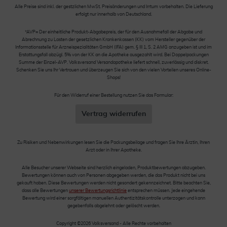
Alle Preise sind inkl. der gestzlichen MwSt. Preisänderungen und Irrtum vorbehalten. Die Lieferung
erfolgt nur innerhalb von Deutschland.
*AVP= Der einheitliche Produkt-Abgabepreis, der für den Ausnahmefall der Abgabe und
Abrechnung zu Lasten der gesetzlichen Krankenkassen (KK) vom Hersteller gegenüber der
Informationsstelle für Arzneispezialitäten GmbH (IFA) gem. § III 1, S. 2 AMG anzugeben ist und im
Erstattungsfall abzügl. 5% von der KK an die Apotheke ausgezahlt wird. Bei Doppelpackungen
Summe der Einzel-AVP. Volksversand Versandapotheke liefert schnell, zuverlässig und diskret.
Schenken Sie uns Ihr Vertrauen und überzeugen Sie sich von den vielen Vorteilen unseres Online-
Shops!
Für den Widerruf einer Bestellung nutzen Sie das Formular:
Vertrag widerrufen
Zu Risiken und Nebenwirkungen lesen Sie die Packungsbeilage und fragen Sie Ihre Ärztin, Ihren
Arzt oder in Ihrer Apotheke.
Alle Besucher unserer Webseite sind herzlich eingeladen, Produktbewertungen abzugeben.
Bewertungen können auch von Personen abgegeben werden, die das Produkt nicht bei uns
gekauft haben. Diese Bewertungen werden nicht gesondert gekennzeichnet. Bitte beachten Sie,
dass alle Bewertungen
unserer Bewertungsrichtlinie
entsprechen müssen. Jede eingehende
Bewertung wird einer sorgfältigen manuellen Authentizitätskontrolle unterzogen und kann
gegebenfalls abgelehnt oder gelöscht werden.
Copyright ©2026 Volksversand - Alle Rechte vorbehalten