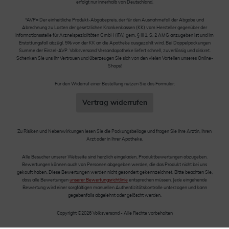
erfolgt nur innerhalb von Deutschland.
*AVP= Der einheitliche Produkt-Abgabepreis, der für den Ausnahmefall der Abgabe und
Abrechnung zu Lasten der gesetzlichen Krankenkassen (KK) vom Hersteller gegenüber der
Informationsstelle für Arzneispezialitäten GmbH (IFA) gem. § III 1, S. 2 AMG anzugeben ist und im
Erstattungsfall abzügl. 5% von der KK an die Apotheke ausgezahlt wird. Bei Doppelpackungen
Summe der Einzel-AVP. Volksversand Versandapotheke liefert schnell, zuverlässig und diskret.
Schenken Sie uns Ihr Vertrauen und überzeugen Sie sich von den vielen Vorteilen unseres Online-
Shops!
Für den Widerruf einer Bestellung nutzen Sie das Formular:
Vertrag widerrufen
Zu Risiken und Nebenwirkungen lesen Sie die Packungsbeilage und fragen Sie Ihre Ärztin, Ihren
Arzt oder in Ihrer Apotheke.
Alle Besucher unserer Webseite sind herzlich eingeladen, Produktbewertungen abzugeben.
Bewertungen können auch von Personen abgegeben werden, die das Produkt nicht bei uns
gekauft haben. Diese Bewertungen werden nicht gesondert gekennzeichnet. Bitte beachten Sie,
dass alle Bewertungen
unserer Bewertungsrichtlinie
entsprechen müssen. Jede eingehende
Bewertung wird einer sorgfältigen manuellen Authentizitätskontrolle unterzogen und kann
gegebenfalls abgelehnt oder gelöscht werden.
Copyright ©2026 Volksversand - Alle Rechte vorbehalten