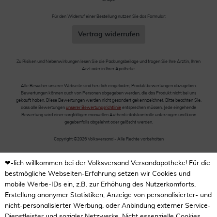
Für den Widerruf einer Bestellung nutzen Sie das Formular:
Vertrag widerrufen
Zu Risiken und Nebenwirkungen lesen Sie die Packungsbeilage und fragen Sie Ihre Ärztin, Ihren
Arzt oder in Ihrer Apotheke.
Alle Besucher unserer Webseite sind herzlich eingeladen, Produktbewertungen abzugeben.
Bewertungen können auch von Personen abgegeben werden, die das Produkt nicht bei uns
gekauft haben. Diese Bewertungen werden nicht gesondert gekennzeichnet. Bitte beachten Sie,
dass alle Bewertungen
unserer Bewertungsrichtlinie
entsprechen müssen. Jede eingehende
Bewertung wird einer sorgfältigen manuellen Authentizitätskontrolle unterzogen und kann
gegebenfalls abgelehnt oder gelöscht werden.
Copyright ©2026 Volksversand - Alle Rechte vorbehalten
❤-lich willkommen bei der Volksversand Versandapotheke! Für die
bestmögliche Webseiten-Erfahrung setzen wir Cookies und
mobile Werbe-IDs ein, z.B. zur Erhöhung des Nutzerkomforts,
Erstellung anonymer Statistiken, Anzeige von personalisierter- und
nicht-personalisierter Werbung, oder Anbindung externer Service-
Dienstleister und sozialer Netzwerke. Nicht essenzielle Cookies