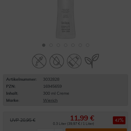
Artikelnummer:
3032828
PZN:
16945659
Inhalt:
300 ml Creme
Marke:
Wierich
11,99 €
UVP 20,95 €
42
0.3 Liter (39,97 € / 1 Liter)