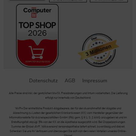
Datenschutz
AGB
Impressum
Alle Preise sind inkl. der gestzlichen MwSt. Preisänderungen und Irrtum vorbehalten. Die Lieferung
erfolgt nur innerhalb von Deutschland.
*AVP= Der einheitliche Produkt-Abgabepreis, der für den Ausnahmefall der Abgabe und
Abrechnung zu Lasten der gesetzlichen Krankenkassen (KK) vom Hersteller gegenüber der
Informationsstelle für Arzneispezialitäten GmbH (IFA) gem. § III 1, S. 2 AMG anzugeben ist und im
Erstattungsfall abzügl. 5% von der KK an die Apotheke ausgezahlt wird. Bei Doppelpackungen
Summe der Einzel-AVP. Volksversand Versandapotheke liefert schnell, zuverlässig und diskret.
Schenken Sie uns Ihr Vertrauen und überzeugen Sie sich von den vielen Vorteilen unseres Online-
Shops!