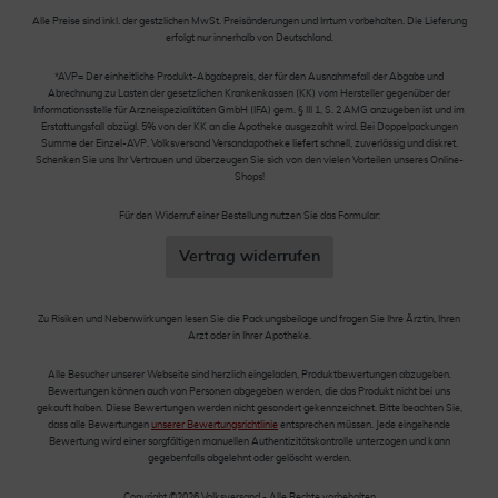
Alle Preise sind inkl. der gestzlichen MwSt. Preisänderungen und Irrtum vorbehalten. Die Lieferung
erfolgt nur innerhalb von Deutschland.
*AVP= Der einheitliche Produkt-Abgabepreis, der für den Ausnahmefall der Abgabe und
Abrechnung zu Lasten der gesetzlichen Krankenkassen (KK) vom Hersteller gegenüber der
Informationsstelle für Arzneispezialitäten GmbH (IFA) gem. § III 1, S. 2 AMG anzugeben ist und im
Erstattungsfall abzügl. 5% von der KK an die Apotheke ausgezahlt wird. Bei Doppelpackungen
Summe der Einzel-AVP. Volksversand Versandapotheke liefert schnell, zuverlässig und diskret.
Schenken Sie uns Ihr Vertrauen und überzeugen Sie sich von den vielen Vorteilen unseres Online-
Shops!
Für den Widerruf einer Bestellung nutzen Sie das Formular:
Vertrag widerrufen
Zu Risiken und Nebenwirkungen lesen Sie die Packungsbeilage und fragen Sie Ihre Ärztin, Ihren
Arzt oder in Ihrer Apotheke.
Alle Besucher unserer Webseite sind herzlich eingeladen, Produktbewertungen abzugeben.
Bewertungen können auch von Personen abgegeben werden, die das Produkt nicht bei uns
gekauft haben. Diese Bewertungen werden nicht gesondert gekennzeichnet. Bitte beachten Sie,
dass alle Bewertungen
unserer Bewertungsrichtlinie
entsprechen müssen. Jede eingehende
Bewertung wird einer sorgfältigen manuellen Authentizitätskontrolle unterzogen und kann
gegebenfalls abgelehnt oder gelöscht werden.
Copyright ©2026 Volksversand - Alle Rechte vorbehalten