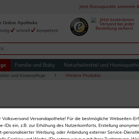
Jetzt Bonuspunkte sammeln &
e Online Apotheke
nstig
schnell
kompetent
ege
Familie und Baby
Naturheilmittel und Homöopathi
otion und Körperpflege
Weitere Produkte
Sukin Sensitive Cl
r Volksversand Versandapotheke! Für die bestmögliche Webseiten-Er
-IDs ein, z.B. zur Erhöhung des Nutzerkomforts, Erstellung anonymer 
Zur Hautpflege
ht-personalisierter Werbung, oder Anbindung externer Service-Dienstle