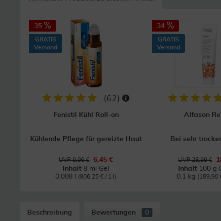
35
34
GRATIS
GRATIS
Versand
Versand
(
62
)
Fenistil Kühl Roll-on
Alfason Re
Kühlende Pflege für gereizte Haut
Bei sehr trocke
6,45 €
1
UVP 9,96 €
UVP 28,99 €
Inhalt
8 ml Gel
Inhalt
100 g 
0.008 l
0.1 kg
(806,25 € / 1 l)
(189,90 €
Beschreibung
Bewertungen
0