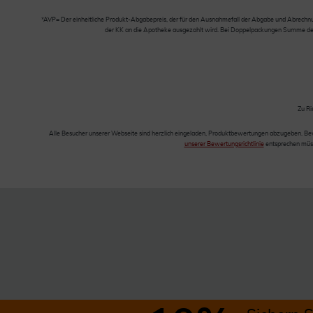
*AVP= Der einheitliche Produkt-Abgabepreis, der für den Ausnahmefall der Abgabe und Abrechnung
der KK an die Apotheke ausgezahlt wird. Bei Doppelpackungen Summe der Ei
Zu Ri
Alle Besucher unserer Webseite sind herzlich eingeladen, Produktbewertungen abzugeben. Be
unserer Bewertungsrichtlinie
entsprechen müss