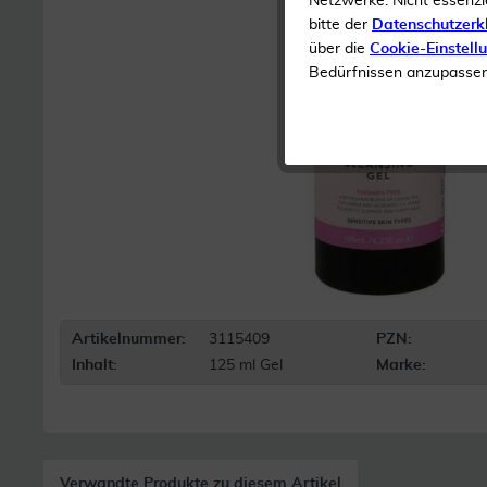
Netzwerke. Nicht essenzi
bitte der
Datenschutzerk
über die
Cookie-Einstell
Bedürfnissen anzupassen 
Artikelnummer:
3115409
PZN:
Inhalt:
125 ml Gel
Marke:
Verwandte Produkte zu diesem Artikel