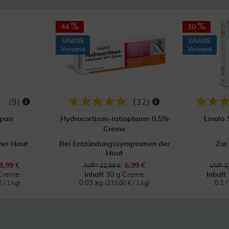
44
10
GRATIS
GRATIS
Versand
Versand
(
9
)
(
32
)
pair
Hydrocortison-ratiopharm 0,5%
Linola
Creme
ner Haut
Bei Entzündungssymptomen der
Zur
Haut
8,99 €
6,99 €
AVP* 12,69 €
UVP 17
Creme
Inhalt
30 g Creme
Inhalt
0.03 kg
0.1 
 / 1 kg)
(233,00 € / 1 kg)