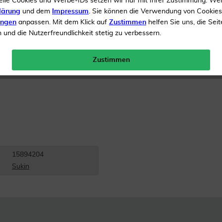
elle Cookies und Werbe-IDs setzen wir nur mit Ihrer Zustimmung. We
Inhalt
125 ml Gel
lärung
und dem
Impressum
. Sie können die Verwendung von Cookie
ungen
anpassen. Mit dem Klick auf
Zustimmen
helfen Sie uns, die Seit
Gratis Versand ab 19 €
und die Nutzerfreundlichkeit stetig zu verbessern.
Zustimmen
15894204
Sukin