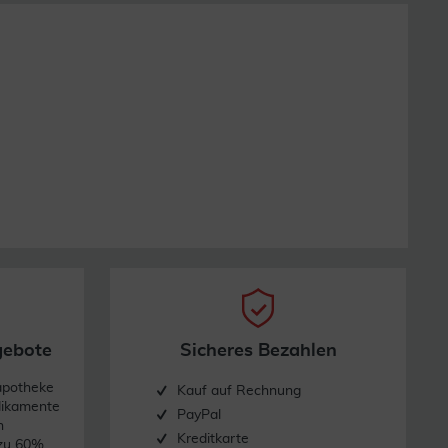
gebote
Sicheres Bezahlen
apotheke
Kauf auf Rechnung
dikamente
PayPal
n
Kreditkarte
 zu 60%