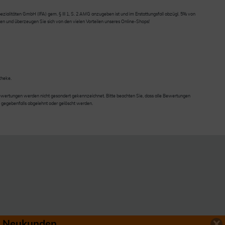
ialitäten GmbH (IFA) gem. § III 1, S. 2 AMG anzugeben ist und im Erstattungsfall abzügl. 5% von
en und überzeugen Sie sich von den vielen Vorteilen unseres Online-Shops!
theke.
wertungen werden nicht gesondert gekennzeichnet. Bitte beachten Sie, dass alle Bewertungen
 gegebenfalls abgelehnt oder gelöscht werden.
ür Neukunden