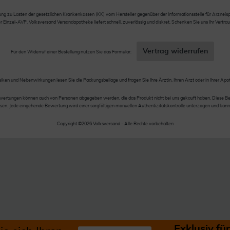
 zu Lasten der gesetzlichen Krankenkassen (KK) vom Hersteller gegenüber der Informationsstelle für Arzneispez
nzel-AVP. Volksversand Versandapotheke liefert schnell, zuverlässig und diskret. Schenken Sie uns Ihr Vertrau
Vertrag widerrufen
Für den Widerruf einer Bestellung nutzen Sie das Formular:
siken und Nebenwirkungen lesen Sie die Packungsbeilage und fragen Sie Ihre Ärztin, Ihren Arzt oder in Ihrer Apo
wertungen können auch von Personen abgegeben werden, die das Produkt nicht bei uns gekauft haben. Diese Be
en. Jede eingehende Bewertung wird einer sorgfältigen manuellen Authentizitätskontrolle unterzogen und kann
Copyright ©2026 Volksversand - Alle Rechte vorbehalten
Exklusiv f