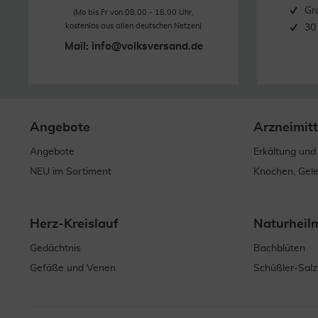
Gr
(Mo bis Fr von 08.00 - 16.00 Uhr,
kostenlos aus allen deutschen Netzen)
30
Mail:
info@volksversand.de
Angebote
Arzneimitt
Angebote
Erkältung und
NEU im Sortiment
Knochen, Gel
Herz-Kreislauf
Naturheil
Gedächtnis
Bachblüten
Gefäße und Venen
Schüßler-Salz