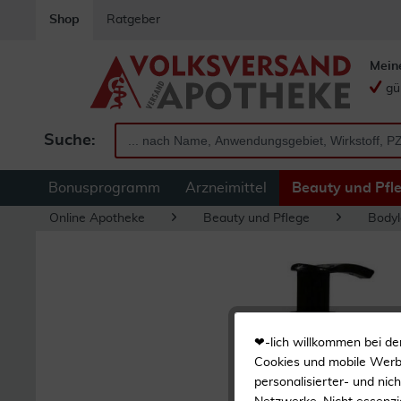
Shop
Ratgeber
Mein
gü
Suche:
Bonusprogramm
Arzneimittel
Beauty und Pfl
Online Apotheke
Beauty und Pflege
Bodyl
❤-lich willkommen bei de
Cookies und mobile Werbe
personalisierter- und nic