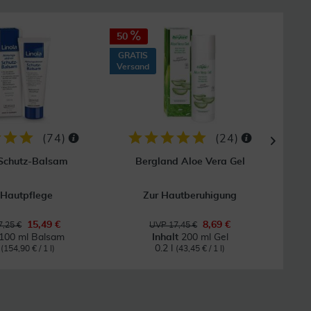
50
40
GRATIS
GRAT
Versand
Vers
(
74
)
(
24
)
 Schutz-Balsam
Bergland Aloe Vera Gel
 Hautpflege
Zur Hautberuhigung
Bei
15,49 €
8,69 €
,25 €
UVP 17,45 €
100 ml Balsam
Inhalt
200 ml Gel
l
0.2 l
(154,90 € / 1 l)
(43,45 € / 1 l)