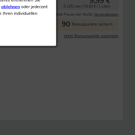
9,99 €
iteres entnehmen Sie
0.125 Liter (79,92 € / 1 Liter)
s
ablehnen
oder jederzeit
e Ihren individuellen
Derzeit nicht lieferbar
Alle Preise inkl. MwSt.
Versandkosten
90
P
Bonuspunkte sichern
Jetzt Bonuspunkte sammeln