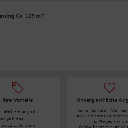
ansing Gel 125 ml"
Weiterlesen
r
Ihre Vorteile
Unvergleichliche An
Kaufen Sie bei der Versand
hnelle Lieferung mit DHL
Ihres Vertrauens Markenme
nstige Preise
und Pflegeartikel vo
mpetente Beratung
Originalherstellern um bis