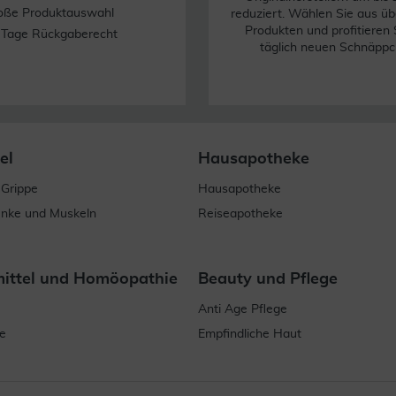
oße Produktauswahl
reduziert. Wählen Sie aus üb
Produkten und profitieren 
 Tage Rückgaberecht
täglich neuen Schnäppc
el
Hausapotheke
 Grippe
Hausapotheke
enke und Muskeln
Reiseapotheke
mittel und Homöopathie
Beauty und Pflege
Anti Age Pflege
e
Empfindliche Haut