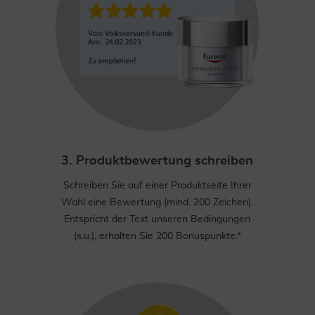
3. Produktbewertung schreiben
Schreiben Sie auf einer Produktseite Ihrer
Wahl eine Bewertung (mind. 200 Zeichen).
Entspricht der Text unseren Bedingungen
(s.u.), erhalten Sie 200 Bonuspunkte.*