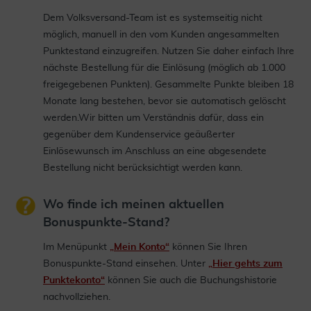
Dem Volksversand-Team ist es systemseitig nicht
möglich, manuell in den vom Kunden angesammelten
Punktestand einzugreifen. Nutzen Sie daher einfach Ihre
nächste Bestellung für die Einlösung (möglich ab 1.000
freigegebenen Punkten). Gesammelte Punkte bleiben 18
Monate lang bestehen, bevor sie automatisch gelöscht
werden.Wir bitten um Verständnis dafür, dass ein
gegenüber dem Kundenservice geäußerter
Einlösewunsch im Anschluss an eine abgesendete
Bestellung nicht berücksichtigt werden kann.
Wo finde ich meinen aktuellen
Bonuspunkte-Stand?
Im Menüpunkt
„Mein Konto“
können Sie Ihren
Bonuspunkte-Stand einsehen. Unter
„Hier gehts zum
Punktekonto“
können Sie auch die Buchungshistorie
nachvollziehen.