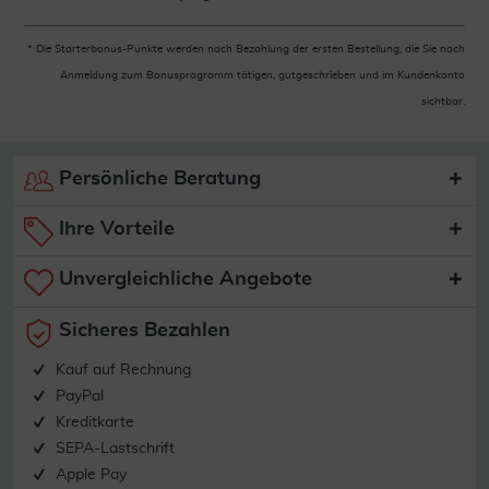
* Die Starterbonus-Punkte werden nach Bezahlung der ersten Bestellung, die Sie nach
Anmeldung zum Bonusprogramm tätigen, gutgeschrieben und im Kundenkonto
sichtbar.
Persönliche Beratung
Ihre Vorteile
Unvergleichliche Angebote
Sicheres Bezahlen
Kauf auf Rechnung
PayPal
Kreditkarte
SEPA-Lastschrift
Apple Pay