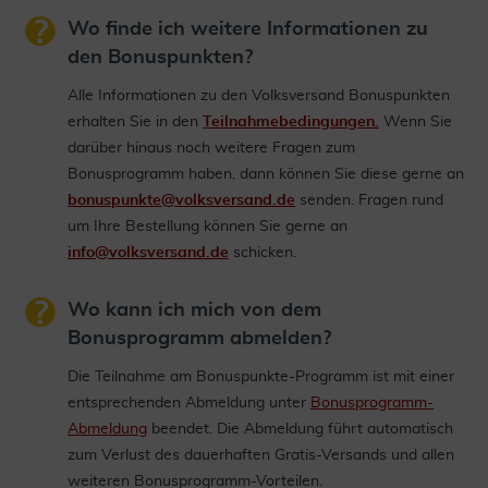
Wo finde ich weitere Informationen zu
den Bonuspunkten?
Alle Informationen zu den Volksversand Bonuspunkten
erhalten Sie in den
Teilnahmebedingungen.
Wenn Sie
darüber hinaus noch weitere Fragen zum
Bonusprogramm haben, dann können Sie diese gerne an
bonuspunkte@volksversand.de
senden. Fragen rund
um Ihre Bestellung können Sie gerne an
info@volksversand.de
schicken.
Wo kann ich mich von dem
Bonusprogramm abmelden?
Die Teilnahme am Bonuspunkte-Programm ist mit einer
entsprechenden Abmeldung unter
Bonusprogramm-
Abmeldung
beendet. Die Abmeldung führt automatisch
zum Verlust des dauerhaften Gratis-Versands und allen
weiteren Bonusprogramm-Vorteilen.