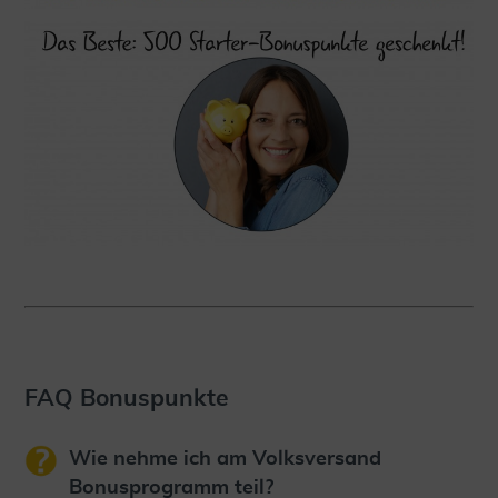
FAQ Bonuspunkte
Wie nehme ich am Volksversand
Bonusprogramm teil?