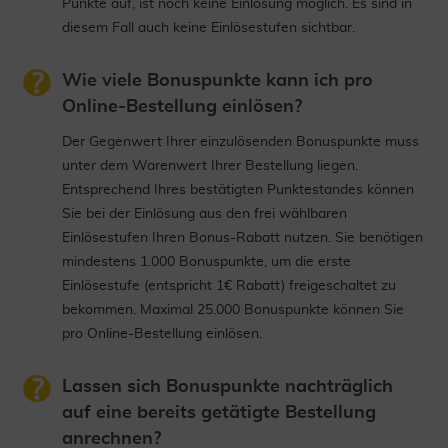
Punkte auf, ist noch keine Einlösung möglich. Es sind in
diesem Fall auch keine Einlösestufen sichtbar.
Wie viele Bonuspunkte kann ich pro
Online-Bestellung einlösen?
Der Gegenwert Ihrer einzulösenden Bonuspunkte muss
unter dem Warenwert Ihrer Bestellung liegen.
Entsprechend Ihres bestätigten Punktestandes können
Sie bei der Einlösung aus den frei wählbaren
Einlösestufen Ihren Bonus-Rabatt nutzen. Sie benötigen
mindestens 1.000 Bonuspunkte, um die erste
Einlösestufe (entspricht 1€ Rabatt) freigeschaltet zu
bekommen. Maximal 25.000 Bonuspunkte können Sie
pro Online-Bestellung einlösen.
Lassen sich Bonuspunkte nachträglich
auf eine bereits getätigte Bestellung
anrechnen?