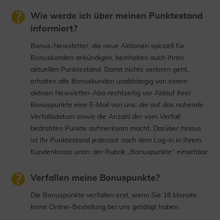
Wie werde ich über meinen Punktestand
informiert?
Bonus-Newsletter, die neue Aktionen speziell für
Bonuskunden ankündigen, beinhalten auch Ihren
aktuellen Punktestand. Damit nichts verloren geht,
erhalten alle Bonuskunden unabhängig von einem
aktiven Newsletter-Abo rechtzeitig vor Ablauf ihrer
Bonuspunkte eine E-Mail von uns, die auf das nahende
Verfallsdatum sowie die Anzahl der vom Verfall
bedrohten Punkte aufmerksam macht. Darüber hinaus
ist Ihr Punktestand jederzeit nach dem Log-in in Ihrem
Kundenkonto unter der Rubrik „Bonuspunkte“ einsehbar.
Verfallen meine Bonuspunkte?
Die Bonuspunkte verfallen erst, wenn Sie 18 Monate
keine Online-Bestellung bei uns getätigt haben.