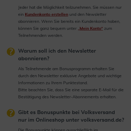
Jeder hat die Möglichkeit teilzunehmen. Sie müssen nur
ein
Kundenkonto erstellen
und den Newsletter
abonnieren. Wenn Sie bereits ein Kundenkonto haben,
können Sie ganz bequem unter
„Mein Konto“
zum
Teilnehmenden werden.
Warum soll ich den Newsletter
abonnieren?
Als Teilnehmende am Bonusprogramm erhalten Sie
durch den Newsletter exklusive Angebote und wichtige
Informationen zu Ihrem Punktestand.
Bitte beachten Sie, dass Sie eine separate E-Mail für die
Bestätigung des Newsletter-Abonnements erhalten.
Gibt es Bonuspunkte bei Volksversand
nur im Onlineshop unter volksversand.de?
Die Bonuspunkte können ausschließlich im